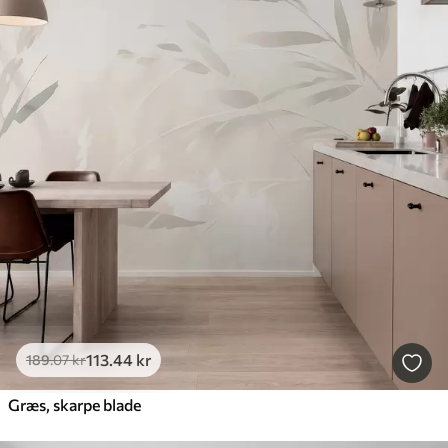
113
.44
kr
189
.07
kr
Græs, skarpe blade