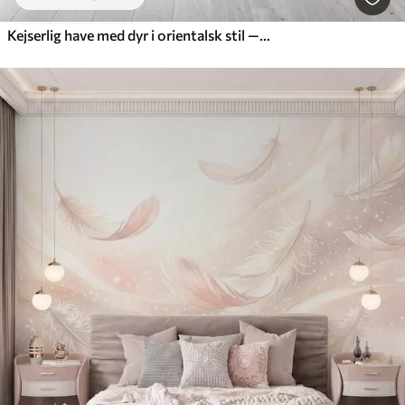
Kejserlig have med dyr i orientalsk stil — abe, leopard, tiger, påfugl og hejre