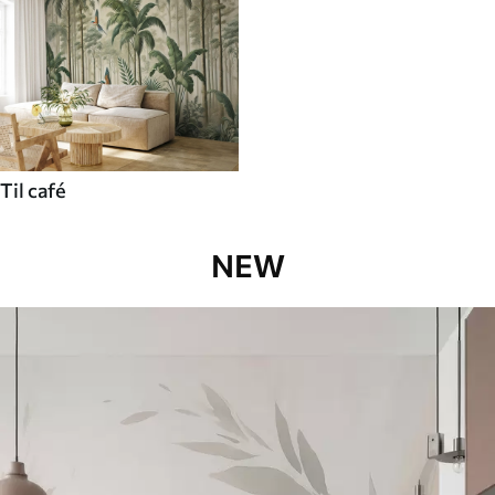
Til café
NEW