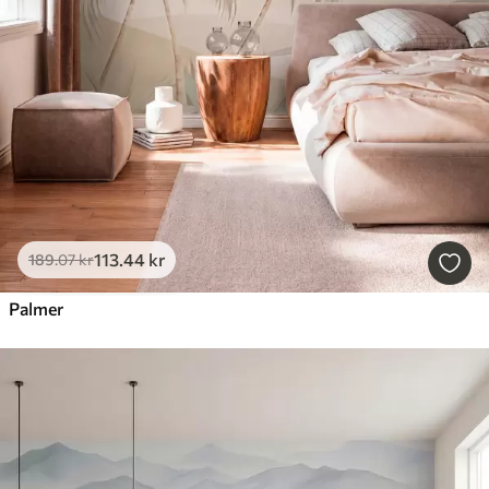
113
.44
kr
189
.07
kr
Palmer