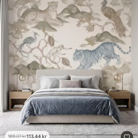
113
.44
kr
189
.07
kr