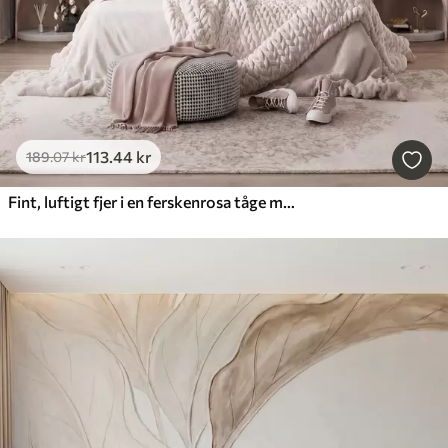
113
.44
kr
189
.07
kr
Fint, luftigt fjer i en ferskenrosa tåge med glans