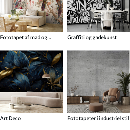
Fototapet af mad og
Graffiti og gadekunst
drikke
Art Deco
Fototapeter i industriel stil