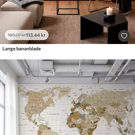
113
.44
kr
189
.07
kr
Lange bananblade