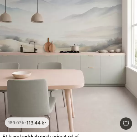
113
.44
kr
189
.07
kr
Et bjerglandskab med varieret relief