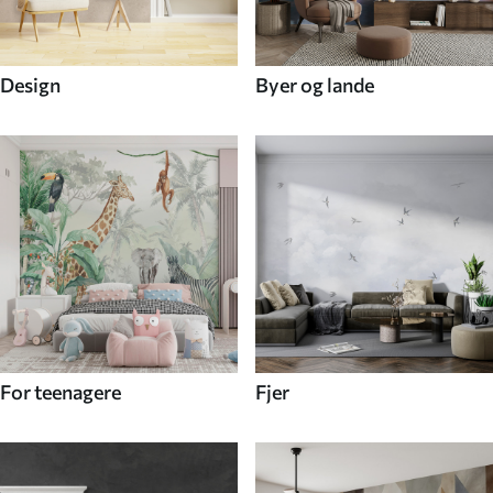
Design
Byer og lande
For teenagere
Fjer