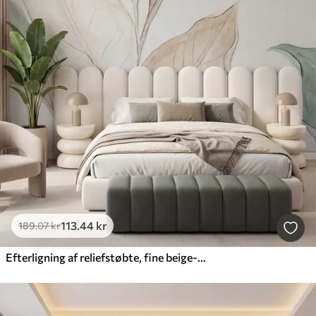
113
.44
kr
189
.07
kr
Efterligning af reliefstøbte, fine beige-grønne blade