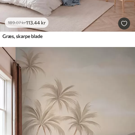
113
.44
kr
189
.07
kr
Græs, skarpe blade