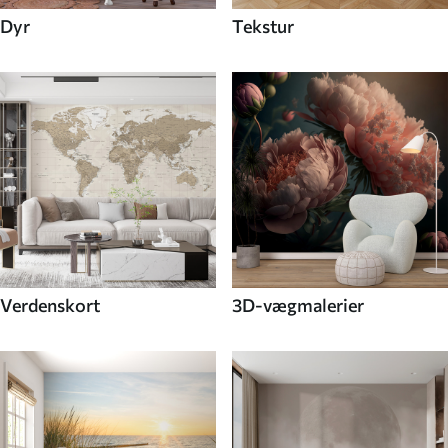
Dyr
Tekstur
Verdenskort
3D-vægmalerier