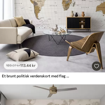
113
.44
kr
189
.07
kr
Et brunt politisk verdenskort med flag på engelsk