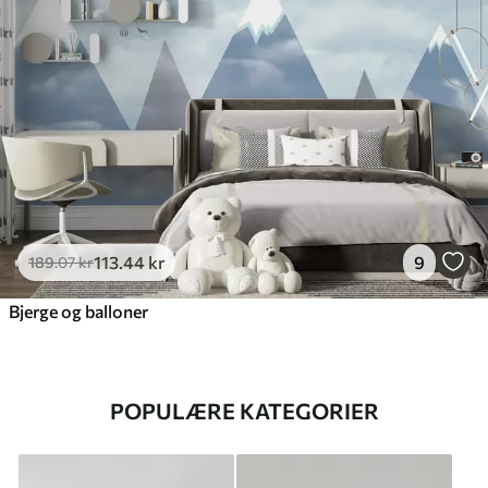
113
.44
kr
9
189
.07
kr
Bjerge og balloner
POPULÆRE KATEGORIER