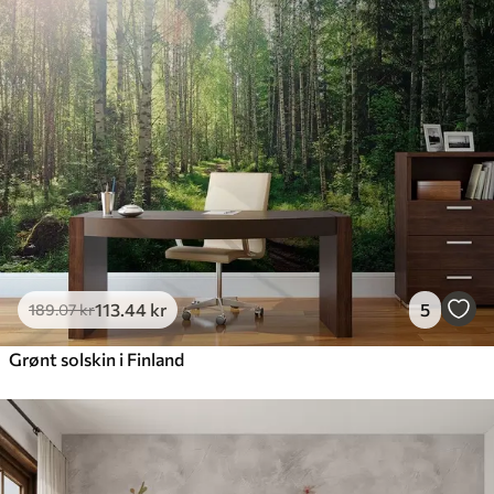
113
.44
kr
5
189
.07
kr
Grønt solskin i Finland