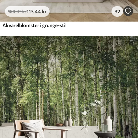
113
.44
kr
32
189
.07
kr
Akvarelblomster i grunge-stil