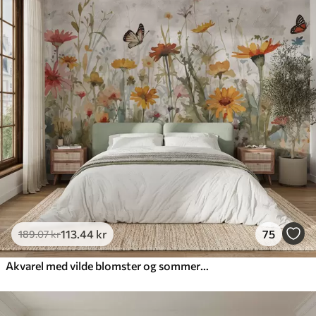
113
.44
kr
75
189
.07
kr
Akvarel med vilde blomster og sommerfugle