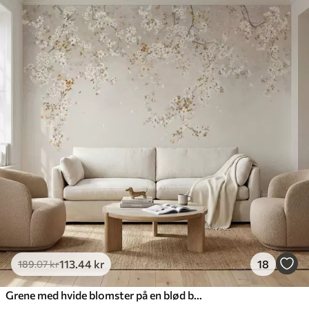
113
.44
kr
18
189
.07
kr
Grene med hvide blomster på en blød beige baggrund