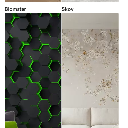
Blomster
Skov