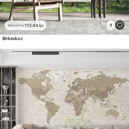
113
.44
kr
7
189
.07
kr
Birkeskov