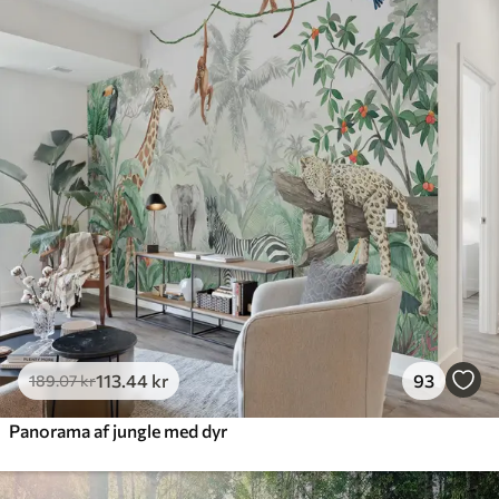
385
.83
231
.50
kr
/m²
Premium
448
.33
269
.00
kr
/m²
Premium vinyl
516
.67
310
.00
kr
/m²
Peel and Stick
666
.67
400
.00
kr
/m²
113
.44
kr
93
189
.07
kr
Panorama af jungle med dyr