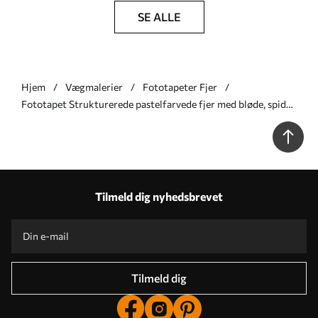
SE ALLE
Hjem
Vægmalerier
Fototapeter Fjer
Fototapet Strukturerede pastelfarvede fjer med bløde, spidse
kanter på en baggrund i akvarelstil Nr. w09833v1
Tilmeld dig nyhedsbrevet
Tilmeld dig