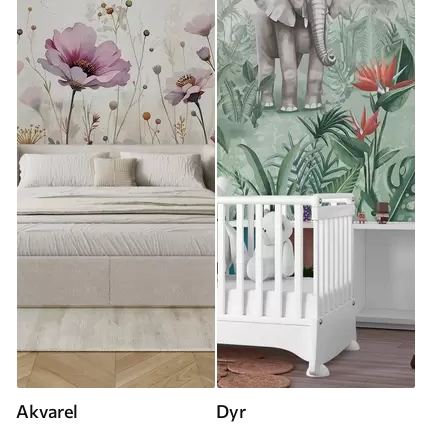
Akvarel
Dyr