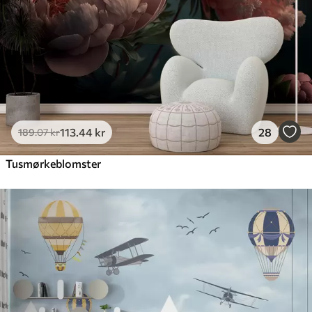
113
.44
kr
28
189
.07
kr
Tusmørkeblomster