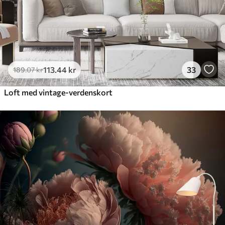
113
.44
kr
33
189
.07
kr
Loft med vintage-verdenskort