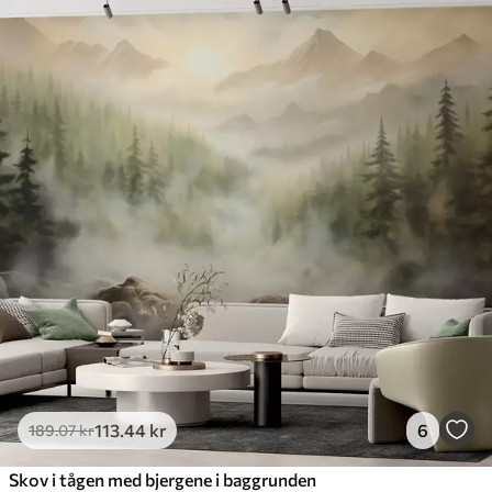
113
.44
kr
6
189
.07
kr
Skov i tågen med bjergene i baggrunden