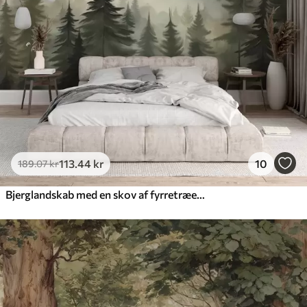
113
.44
kr
10
189
.07
kr
Bjerglandskab med en skov af fyrretræer og lagdelte bjerge ved daggry med let tåge akvarelimitationskunst