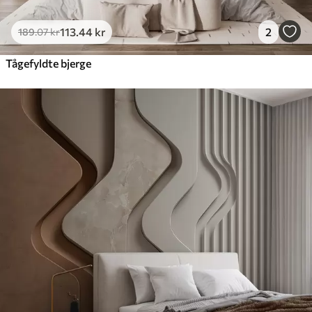
113
.44
kr
2
189
.07
kr
Tågefyldte bjerge