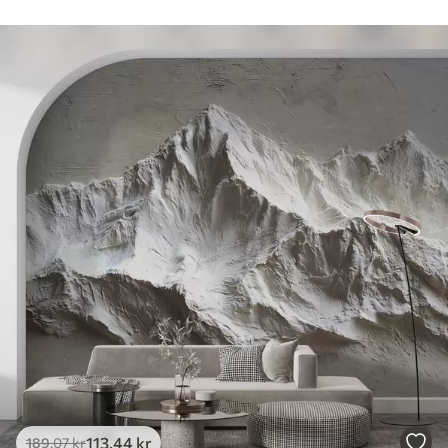
113
.44
kr
189
.07
kr