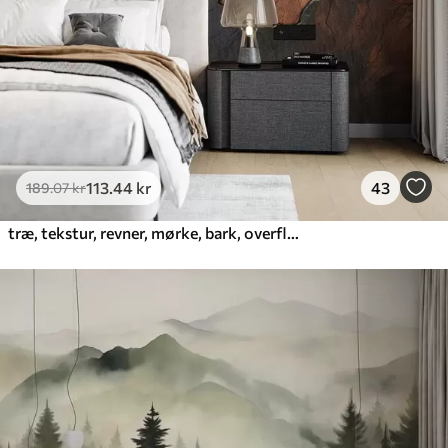
Premium vinyl
516
.67
310
.00
kr
/m²
Peel and Stick
666
.67
400
.00
kr
/m²
113
.44
kr
43
189
.07
kr
træ, tekstur, revner, mørke, bark, overflade