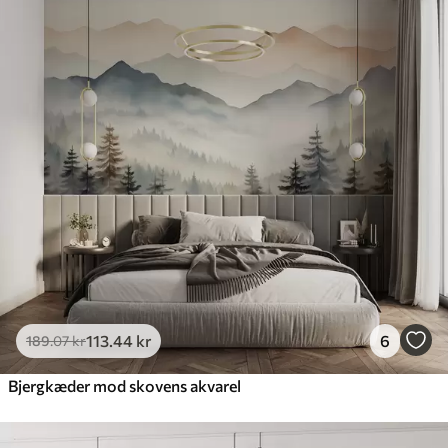
113
.44
kr
6
189
.07
kr
Bjergkæder mod skovens akvarel