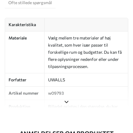
Ofte stillede spørgsmål
Karakteristika
Materiale
Vælg mellem tre materialer af høj
kvalitet, som hver især passer til
forskellige rum og budgetter. Du kan få
flere oplysninger nedenfor eller under
tilpasningsprocessen.
Forfatter
UWALLS
Artikel nummer
w09793
Produktion
Billedet printes i den størrelse, du har
angivet, og skæres i identiske strimler
med en bredde på op til 50 cm.