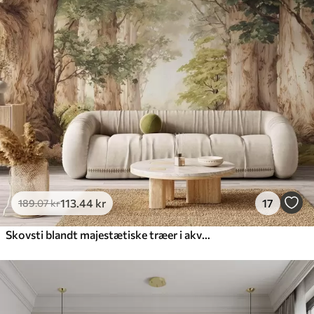
113
.44
kr
17
189
.07
kr
Skovsti blandt majestætiske træer i akvarelstil