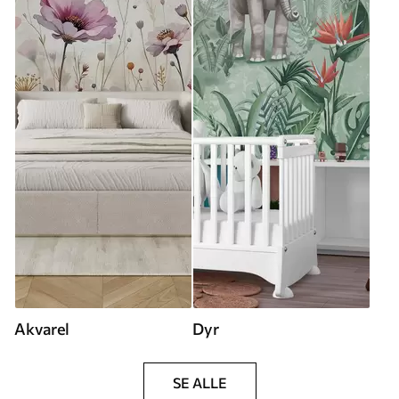
Akvarel
Dyr
SE ALLE