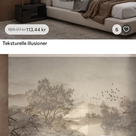
113
.44
kr
6
189
.07
kr
Teksturelle illusioner