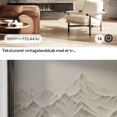
113
.44
kr
14
189
.07
kr
Tekstureret vintagelandskab med et træ nær en flod og en overskyet himmel, naturkunst i sepiatoner