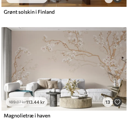
Grønt solskin i Finland
113
.44
kr
13
189
.07
kr
Magnolietræ i haven