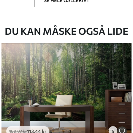
SE HELE GALLERIET
lse, du har angivet, og skæres i identiske
 til 50 cm.
g/eller tapetklæber.
DU KAN MÅSKE OGSÅ LIDE
tigt med en blød svamp. Tapeter med lakfinish
emium
8
.33
269
.00
kr
/m²
l and Stick
6
.67
400
.00
kr
/m²
113
.44
kr
5
189
.07
kr