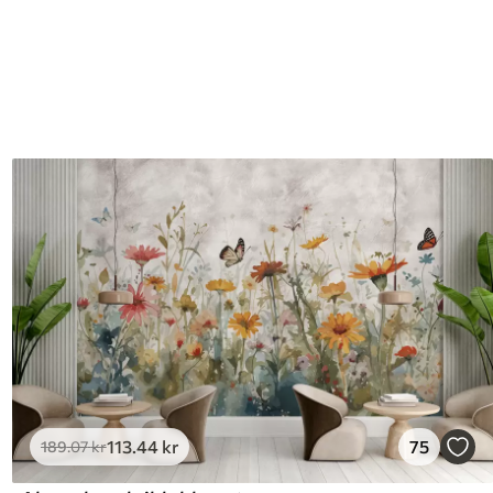
113
.44
kr
75
189
.07
kr