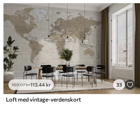
113
.44
kr
33
189
.07
kr
Loft med vintage-verdenskort