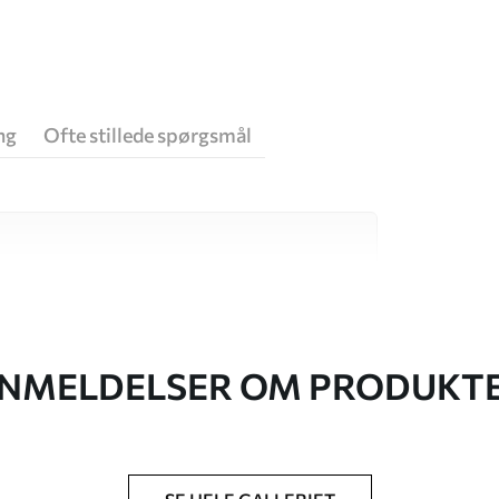
ng
Ofte stillede spørgsmål
 høj kvalitet, som hver især passer til
. Du kan få flere oplysninger nedenfor eller
NMELDELSER OM PRODUKT