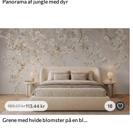
Panorama af jungle med dyr
113
.44
kr
18
189
.07
kr
Grene med hvide blomster på en blød beige baggrund