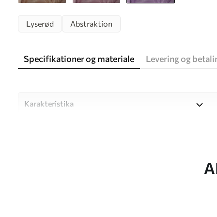
Lyserød
Abstraktion
Specifikationer og materiale
Levering og betali
Karakteristika
Materiale
Vælg mellem tre materialer af
forskellige rum og budgetter
under tilpasningsprocessen.
A
Forfatter
UWALLS
Artikel nummer
w05658v2