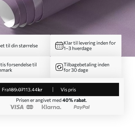
Klar til levering inden for
et til din størrelse
1–3 hverdage
tis forsendelse til
Tilbagebetaling inden
nmark
for 30 dage
fra
189
.07
113
.44
kr
Vis pris
Prisen er angivet med
40% rabat
.