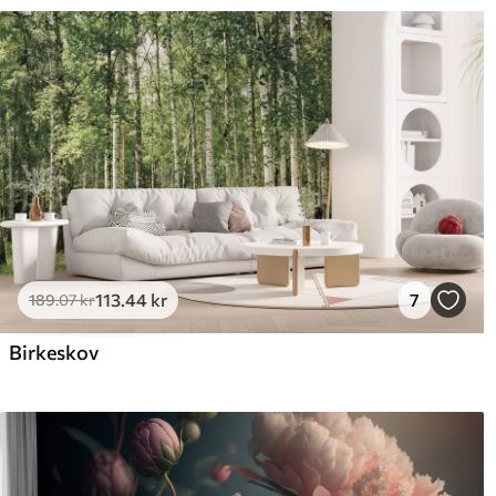
113
.44
kr
7
189
.07
kr
Birkeskov