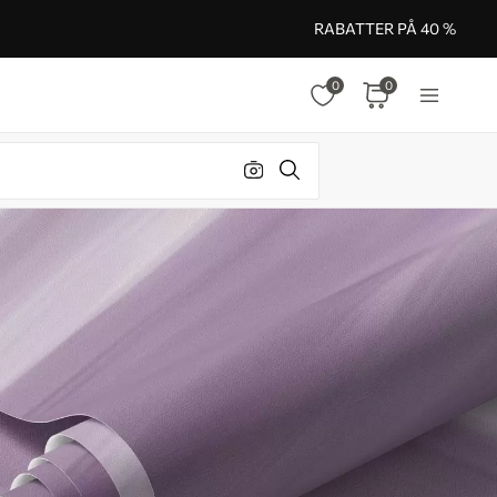
RABATTER PÅ 40 %
0
0