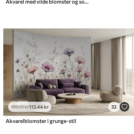
Akvarel med vilde blomster og sommerfugle
113
.44
kr
32
189
.07
kr
Akvarelblomster i grunge-stil