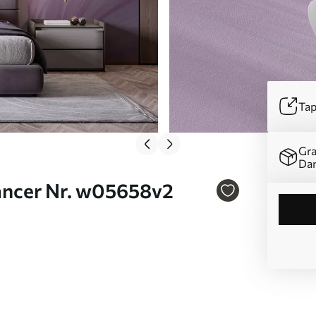
Tap
Gra
Da
nuancer Nr. w05658v2