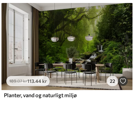
113
.44
kr
22
189
.07
kr
Planter, vand og naturligt miljø