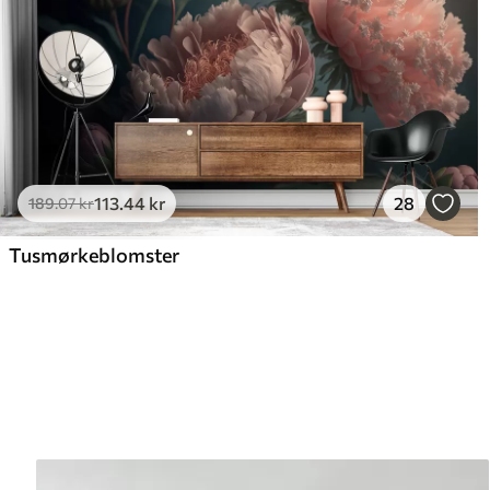
113
.44
kr
28
189
.07
kr
Tusmørkeblomster