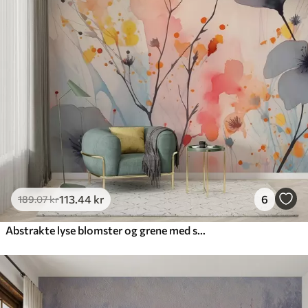
113
.44
kr
6
189
.07
kr
Abstrakte lyse blomster og grene med stænk af maling, våd akvarel