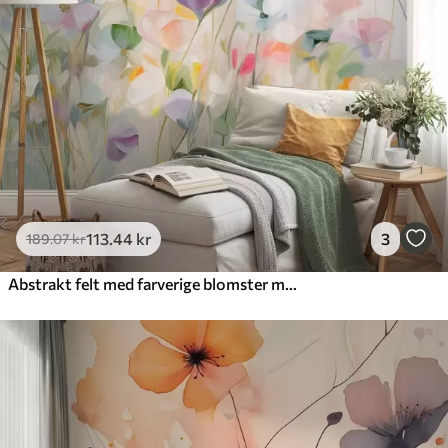
113
.44
kr
3
189
.07
kr
Abstrakt felt med farverige blomster med lange stængler og grønne blade, struktureret, pastelfarver, lyse farver