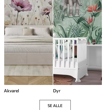
Akvarel
Dyr
SE ALLE