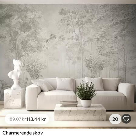
113
.44
kr
20
189
.07
kr
Charmerende skov