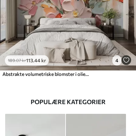
113
.44
kr
4
189
.07
kr
Abstrakte volumetriske blomster i oliemaleristil
POPULÆRE KATEGORIER