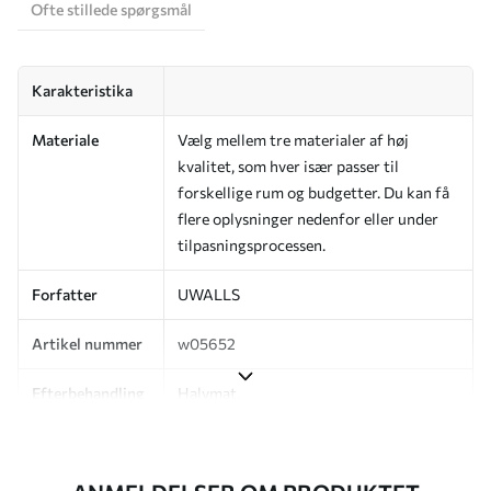
Ofte stillede spørgsmål
Karakteristika
Materiale
Vælg mellem tre materialer af høj
kvalitet, som hver især passer til
forskellige rum og budgetter. Du kan få
flere oplysninger nedenfor eller under
tilpasningsprocessen.
Forfatter
UWALLS
Artikel nummer
w05652
Efterbehandling
Halvmat.
Produktion
Billedet printes i den størrelse, du har
angivet, og skæres i identiske strimler