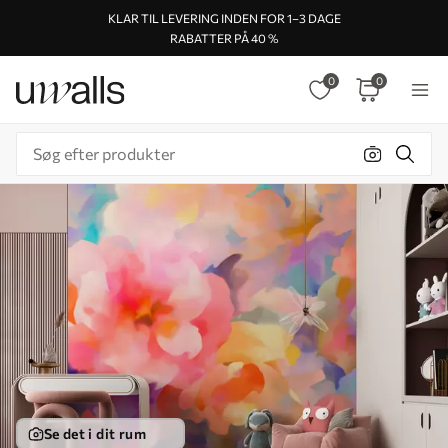
KLAR TIL LEVERING INDEN FOR 1–3 DAGE
RABATTER PÅ 40 %
0
0
Se det i dit rum