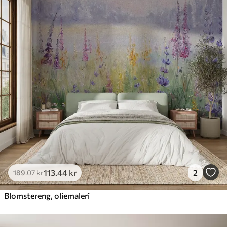
113
.44
kr
2
189
.07
kr
Blomstereng, oliemaleri