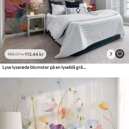
Premium vinyl
516
.67
310
.00
kr
/m²
Peel and Stick
666
.67
400
.00
kr
/m²
113
.44
kr
7
189
.07
kr
Lyse lyserøde blomster på en lyseblå grå baggrund