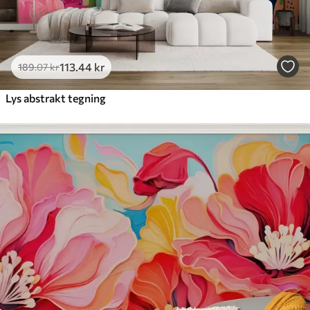
113
.44
kr
189
.07
kr
Lys abstrakt tegning