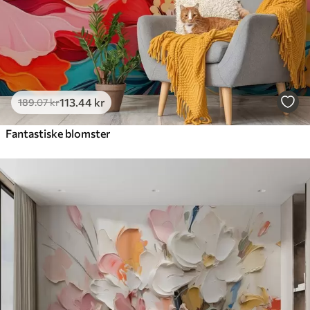
113
.44
kr
189
.07
kr
Fantastiske blomster