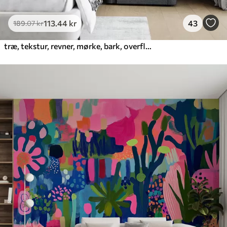
113
.44
kr
43
189
.07
kr
træ, tekstur, revner, mørke, bark, overflade