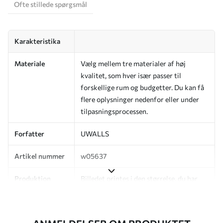
Ofte stillede spørgsmål
Karakteristika
Materiale
Vælg mellem tre materialer af høj
kvalitet, som hver især passer til
forskellige rum og budgetter. Du kan få
flere oplysninger nedenfor eller under
tilpasningsprocessen.
Forfatter
UWALLS
Artikel nummer
w05637
Produktion
Billedet printes i den størrelse, du har
angivet, og skæres i identiske strimler
med en bredde på op til 50 cm.