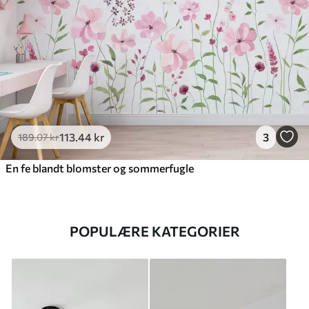
113
.44
kr
3
189
.07
kr
En fe blandt blomster og sommerfugle
POPULÆRE KATEGORIER