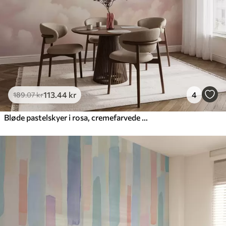
Premium vinyl
516
.67
310
.00
kr
/m²
Peel and Stick
666
.67
400
.00
kr
/m²
113
.44
kr
4
189
.07
kr
Bløde pastelskyer i rosa, cremefarvede og blå nuancer