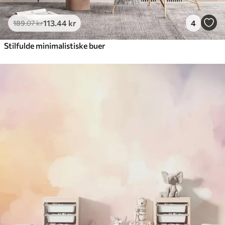
113
.44
kr
4
189
.07
kr
Stilfulde minimalistiske buer