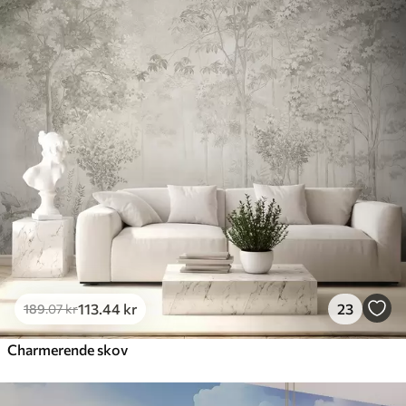
113
.44
kr
23
189
.07
kr
Charmerende skov