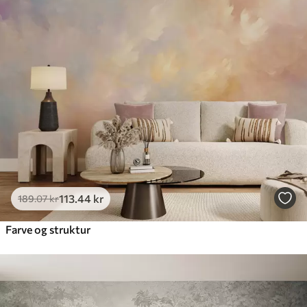
113
.44
kr
189
.07
kr
Farve og struktur