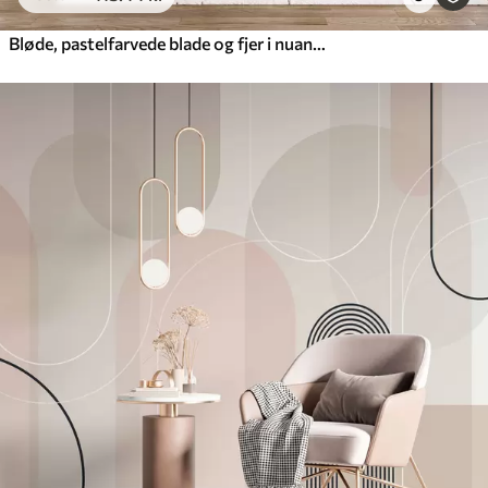
Bløde, pastelfarvede blade og fjer i nuancer af lyserødt, blåt og gult, abstrakt og struktureret print