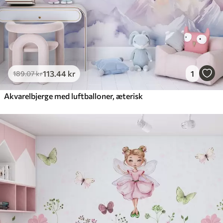
113
.44
kr
1
189
.07
kr
Akvarelbjerge med luftballoner, æterisk