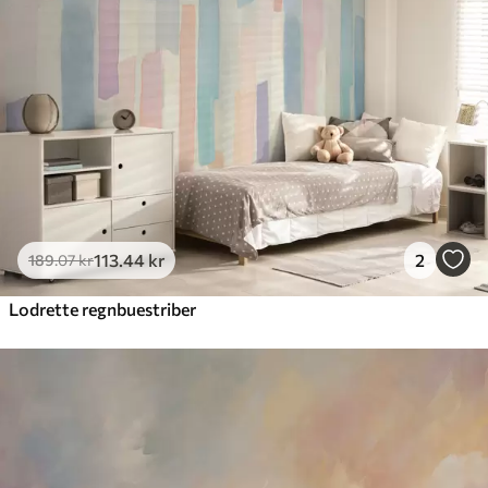
113
.44
kr
2
189
.07
kr
Lodrette regnbuestriber