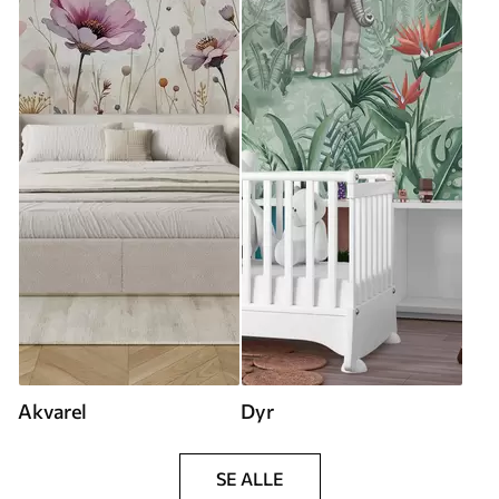
Akvarel
Dyr
SE ALLE