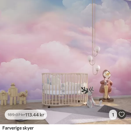
113
.44
kr
1
189
.07
kr
Farverige skyer