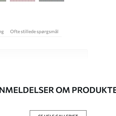
ng
Ofte stillede spørgsmål
 høj kvalitet, som hver især passer til
. Du kan få flere oplysninger nedenfor eller
NMELDELSER OM PRODUKT