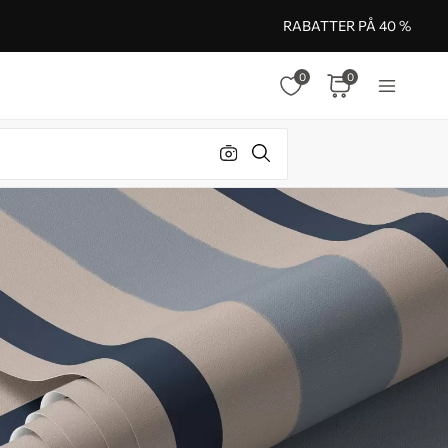
RABATTER PÅ 40 %
0
0