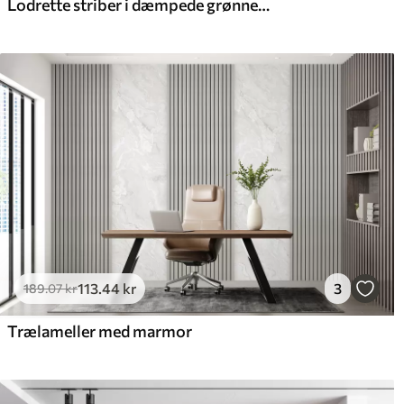
Lodrette striber i dæmpede grønne og beige nuancer
113
.44
kr
3
189
.07
kr
Trælameller med marmor