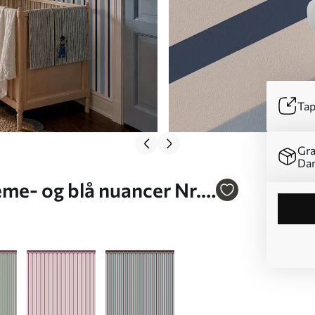
Tap
Gra
Da
me- og blå nuancer Nr.