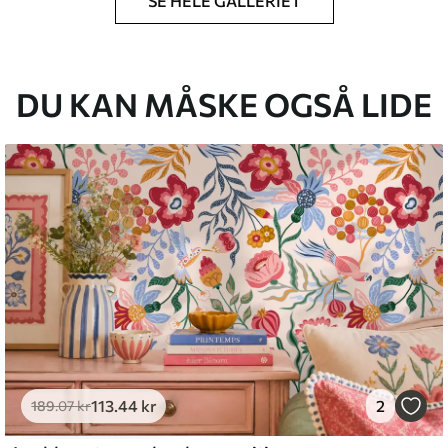
SE HELE GALLERIET
lse, du har angivet, og skæres i identiske
 til 50 cm.
g/eller tapetklæber.
DU KAN MÅSKE OGSÅ LIDE
tigt med en blød svamp. Tapeter med lakfinish
emium
8
.33
269
.00
kr
/m²
113
.44
kr
2
l and Stick
189
.07
kr
6
.67
400
.00
kr
/m²