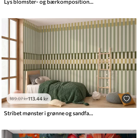
Lys blomster- og bærkomposition med papegøjer
113
.44
kr
189
.07
kr
Stribet mønster i grønne og sandfarvede nuancer