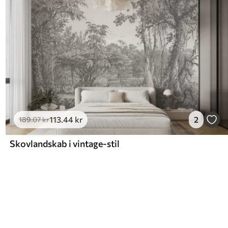
113
.44
kr
2
189
.07
kr
Skovlandskab i vintage-stil