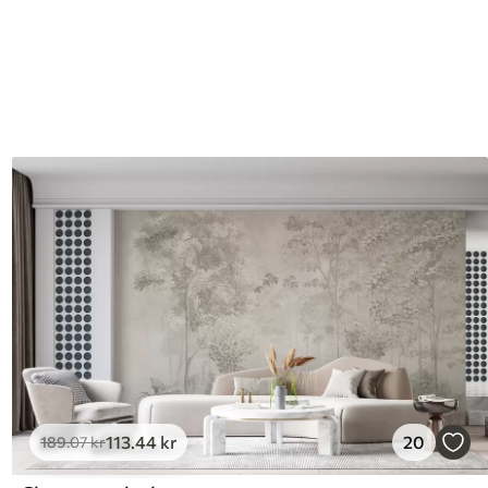
113
.44
kr
20
189
.07
kr