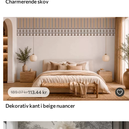
Charmerende skov
113
.44
kr
189
.07
kr
Dekorativ kant i beige nuancer