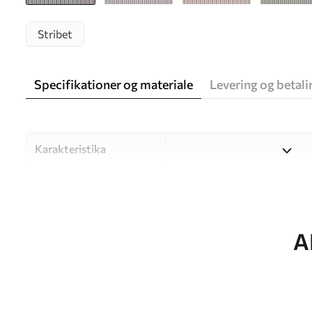
Stribet
Specifikationer og materiale
Levering og betali
Karakteristika
Materiale
Vælg mellem tre materialer af
forskellige rum og budgetter
under tilpasningsprocessen.
A
Forfatter
UWALLS
Artikel nummer
w05610