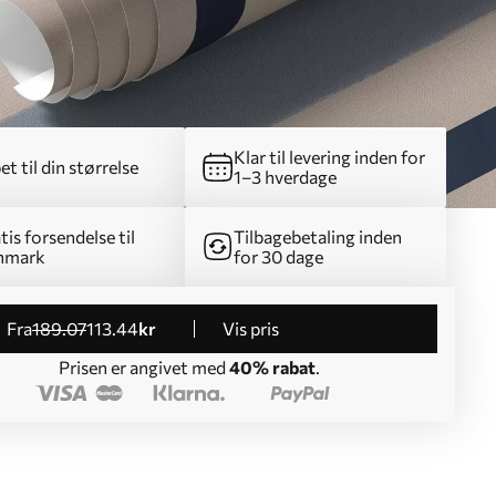
Klar til levering inden for
et til din størrelse
1–3 hverdage
tis forsendelse til
Tilbagebetaling inden
nmark
for 30 dage
fra
189
.07
113
.44
kr
Vis pris
Prisen er angivet med
40% rabat
.