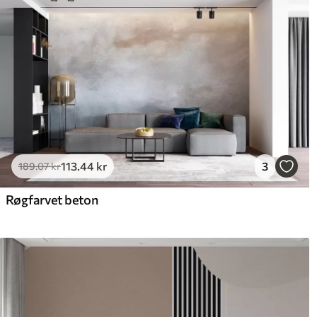
113
.44
kr
3
189
.07
kr
Røgfarvet beton