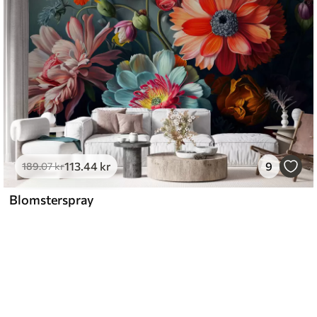
113
.44
kr
9
189
.07
kr
Blomsterspray