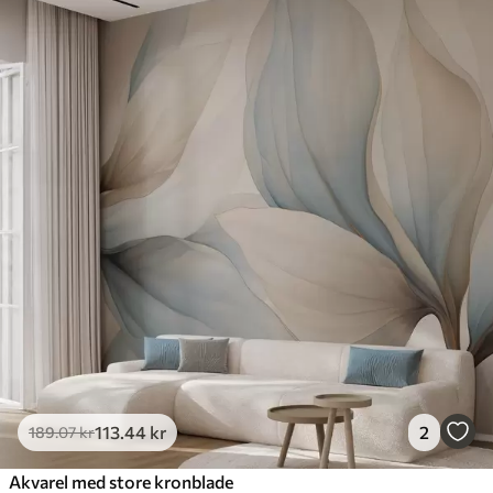
113
.44
kr
2
189
.07
kr
Akvarel med store kronblade