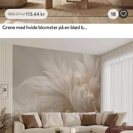
113
.44
kr
18
189
.07
kr
Grene med hvide blomster på en blød beige baggrund