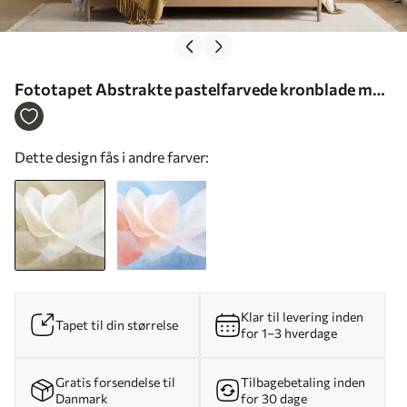
Fototapet Abstrakte pastelfarvede kronblade med
bløde, gennemskinnelige lag i akvarelstil Nr.
w05603
Dette design fås i andre farver:
Klar til levering inden
Tapet til din størrelse
for 1–3 hverdage
Gratis forsendelse til
Tilbagebetaling inden
Danmark
for 30 dage