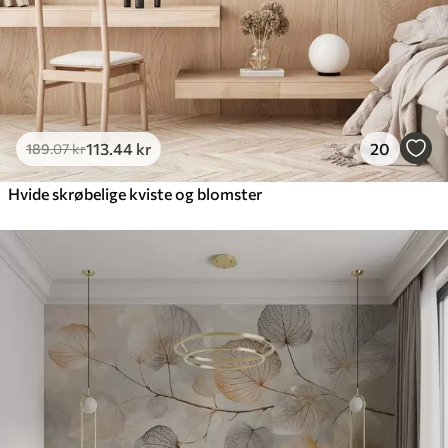
113
.44
kr
20
189
.07
kr
Hvide skrøbelige kviste og blomster