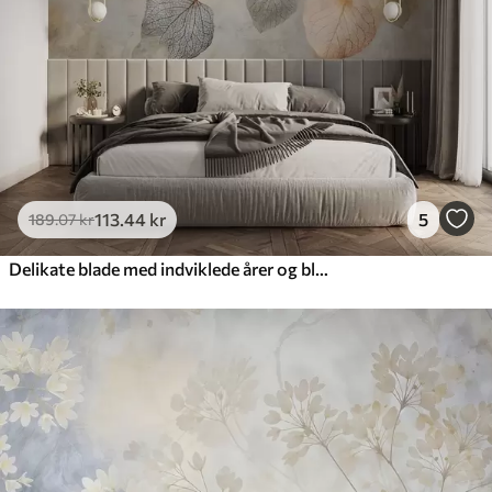
113
.44
kr
5
189
.07
kr
Delikate blade med indviklede årer og bløde, dæmpede farver mod en lys struktureret baggrund