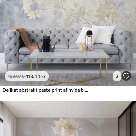
113
.44
kr
2
189
.07
kr
Delikat abstrakt pastelprint af hvide blomster på sløret baggrund, blødt og æterisk