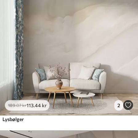
385
.83
231
.50
kr
/m²
Premium
448
.33
269
.00
kr
/m²
Premium vinyl
516
.67
310
.00
kr
/m²
Peel and Stick
666
.67
400
.00
kr
/m²
113
.44
kr
2
189
.07
kr
Lysbølger