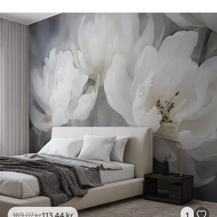
113
.44
kr
1
189
.07
kr