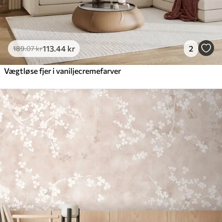
113
.44
kr
2
189
.07
kr
Vægtløse fjer i vaniljecremefarver