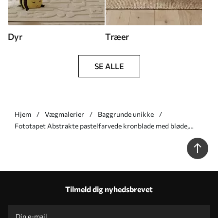
Dyr
Træer
SE ALLE
Hjem
Vægmalerier
Baggrunde unikke
Fototapet Abstrakte pastelfarvede kronblade med bløde,
gennemskinnelige lag i akvarelstil Nr. w05603
Tilmeld dig nyhedsbrevet