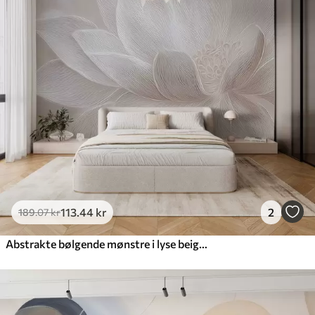
113
.44
kr
2
189
.07
kr
Abstrakte bølgende mønstre i lyse beige nuancer