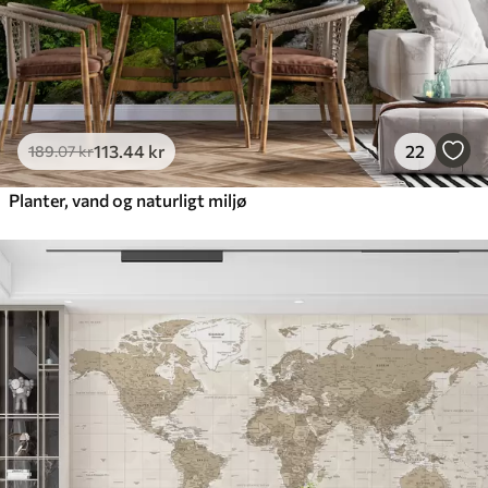
113
.44
kr
22
189
.07
kr
Planter, vand og naturligt miljø