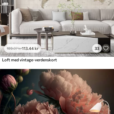
113
.44
kr
33
189
.07
kr
Loft med vintage-verdenskort