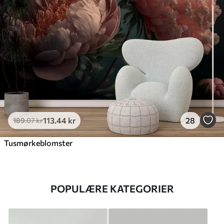
113
.44
kr
28
189
.07
kr
Tusmørkeblomster
POPULÆRE KATEGORIER