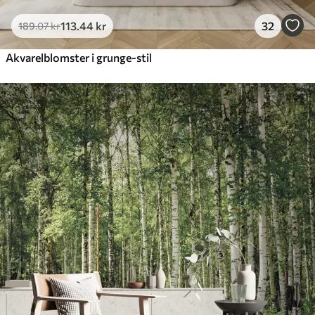
113
.44
kr
32
189
.07
kr
Akvarelblomster i grunge-stil