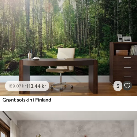
113
.44
kr
5
189
.07
kr
Grønt solskin i Finland