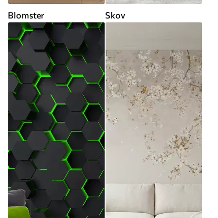
Blomster
Skov