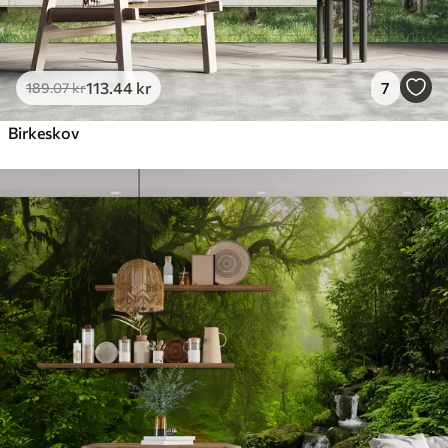
113
.44
kr
7
189
.07
kr
Birkeskov