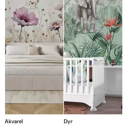
Akvarel
Dyr