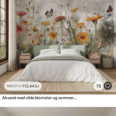
113
.44
kr
75
189
.07
kr
Akvarel med vilde blomster og sommerfugle