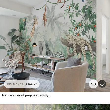
385
.83
231
.50
kr
/m²
Premium
448
.33
269
.00
kr
/m²
Premium vinyl
516
.67
310
.00
kr
/m²
Peel and Stick
666
.67
400
.00
kr
/m²
113
.44
kr
93
189
.07
kr
Panorama af jungle med dyr