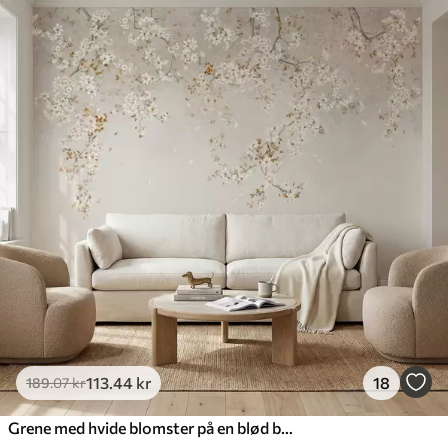
113
.44
kr
18
189
.07
kr
Grene med hvide blomster på en blød beige baggrund