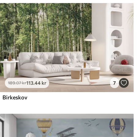
113
.44
kr
7
189
.07
kr
Birkeskov