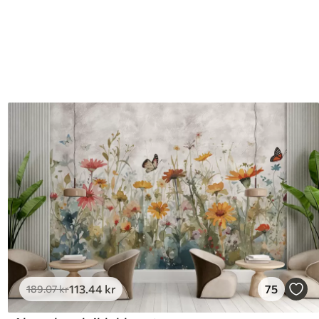
113
.44
kr
75
189
.07
kr