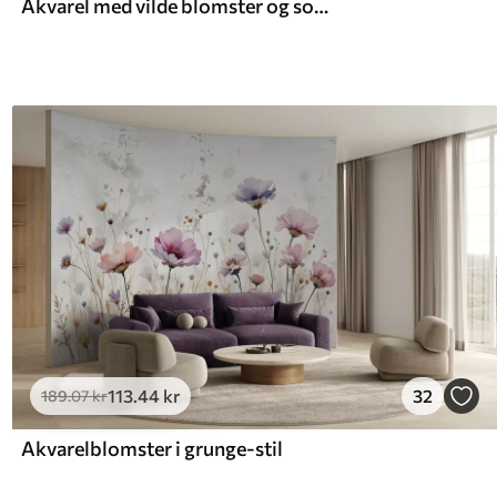
Akvarel med vilde blomster og sommerfugle
113
.44
kr
32
189
.07
kr
Akvarelblomster i grunge-stil