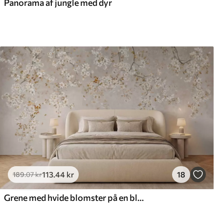
Panorama af jungle med dyr
113
.44
kr
18
189
.07
kr
Grene med hvide blomster på en blød beige baggrund