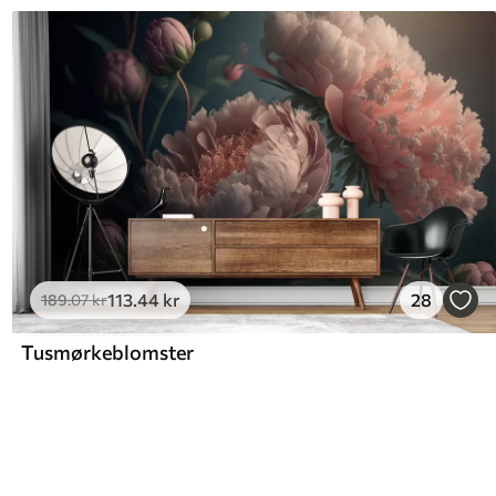
113
.44
kr
28
189
.07
kr
Tusmørkeblomster