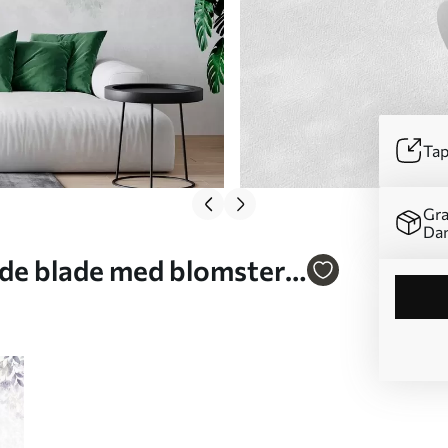
Tap
Gra
Da
de blade med blomster i
05565v2