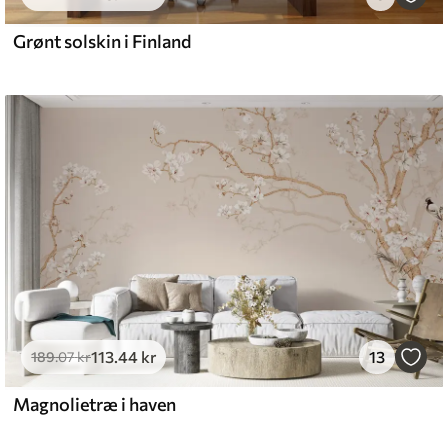
Grønt solskin i Finland
113
.44
kr
13
189
.07
kr
Magnolietræ i haven