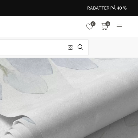
RABATTER PÅ 40 %
0
0