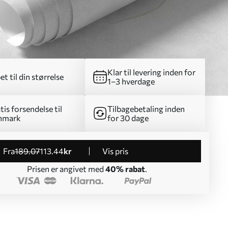
Klar til levering inden for
et til din størrelse
1–3 hverdage
tis forsendelse til
Tilbagebetaling inden
nmark
for 30 dage
fra
189
.07
113
.44
kr
Vis pris
Prisen er angivet med
40% rabat
.