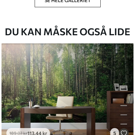
SE HELE GALLERIET
lse, du har angivet, og skæres i identiske
 til 50 cm.
g/eller tapetklæber.
DU KAN MÅSKE OGSÅ LIDE
tigt med en blød svamp. Tapeter med lakfinish
emium
8
.33
269
.00
kr
/m²
l and Stick
6
.67
400
.00
kr
/m²
113
.44
kr
5
189
.07
kr