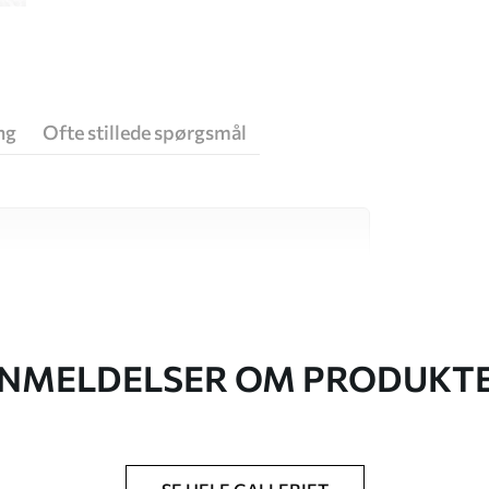
ng
Ofte stillede spørgsmål
 høj kvalitet, som hver især passer til
. Du kan få flere oplysninger nedenfor eller
NMELDELSER OM PRODUKT