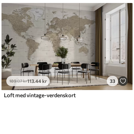
113
.44
kr
33
189
.07
kr
Loft med vintage-verdenskort