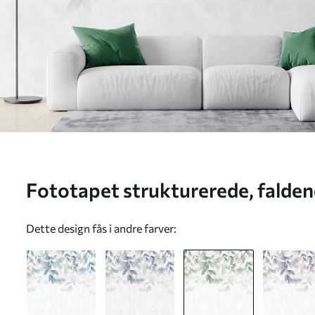
Fototapet strukturerede, falden
grønne og beige nuancer Nr. w
Dette design fås i andre farver: