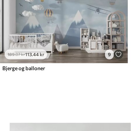
113
.44
kr
9
189
.07
kr
Bjerge og balloner