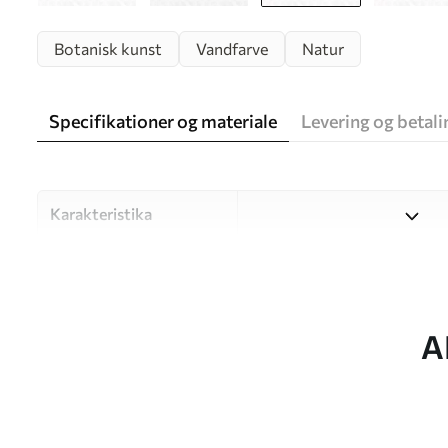
Botanisk kunst
Vandfarve
Natur
Specifikationer og materiale
Levering og betali
Karakteristika
Materiale
Vælg mellem tre materialer af
forskellige rum og budgetter
under tilpasningsprocessen.
A
Forfatter
UWALLS
Artikel nummer
w05565v2