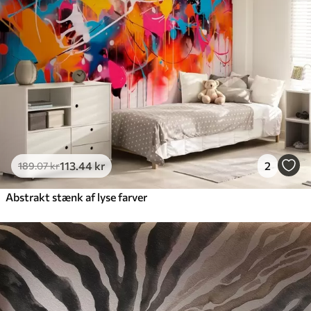
113
.44
kr
2
189
.07
kr
Abstrakt stænk af lyse farver