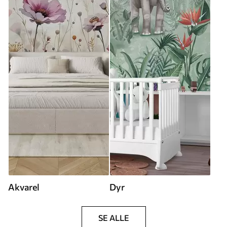
Akvarel
Dyr
SE ALLE