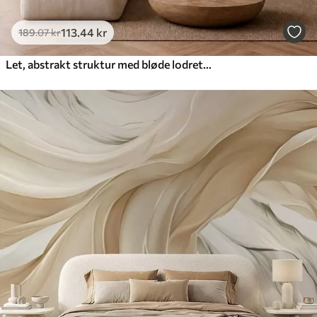
113
.44
kr
189
.07
kr
Let, abstrakt struktur med bløde lodrette overgange i cremede nuancer