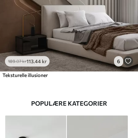
113
.44
kr
6
189
.07
kr
Teksturelle illusioner
POPULÆRE KATEGORIER