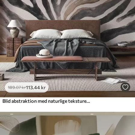
113
.44
kr
189
.07
kr
Blid abstraktion med naturlige teksturer i neutrale nuancer