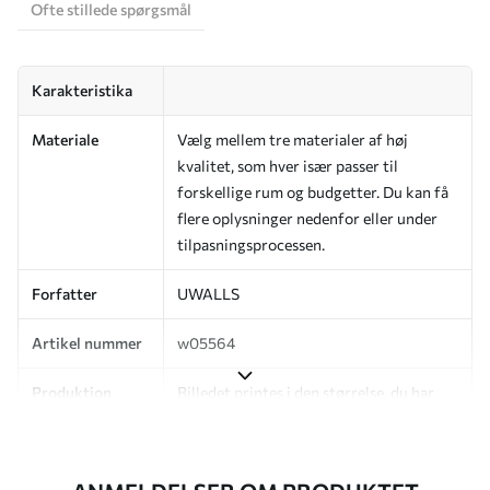
Ofte stillede spørgsmål
Karakteristika
Materiale
Vælg mellem tre materialer af høj
kvalitet, som hver især passer til
forskellige rum og budgetter. Du kan få
flere oplysninger nedenfor eller under
tilpasningsprocessen.
Forfatter
UWALLS
Artikel nummer
w05564
Produktion
Billedet printes i den størrelse, du har
angivet, og skæres i identiske strimler
med en bredde på op til 50 cm.