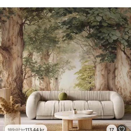
113
.44
kr
17
189
.07
kr