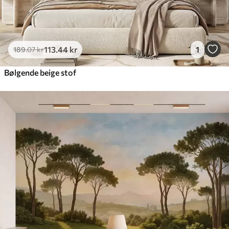
113
.44
kr
1
189
.07
kr
Bølgende beige stof