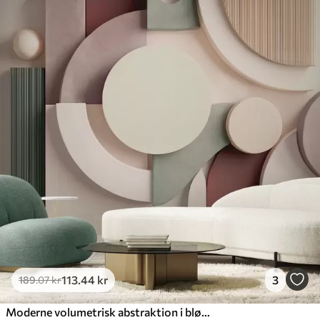
113
.44
kr
3
189
.07
kr
Moderne volumetrisk abstraktion i bløde nuancer