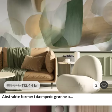
113
.44
kr
2
189
.07
kr
Abstrakte former i dæmpede grønne og beige farver med bløde kanter og overlappende lag