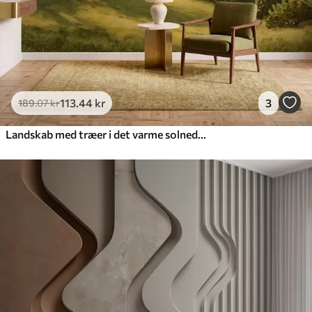
113
.44
kr
3
189
.07
kr
Landskab med træer i det varme solnedgangslys