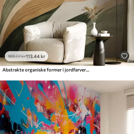
Premium vinyl
516
.67
310
.00
kr
/m²
Peel and Stick
666
.67
400
.00
kr
/m²
113
.44
kr
189
.07
kr
Abstrakte organiske former i jordfarver som grøn, brun og beige med flydende teksturer