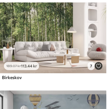
113
.44
kr
7
189
.07
kr
Birkeskov