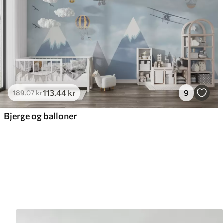
113
.44
kr
9
189
.07
kr
Bjerge og balloner