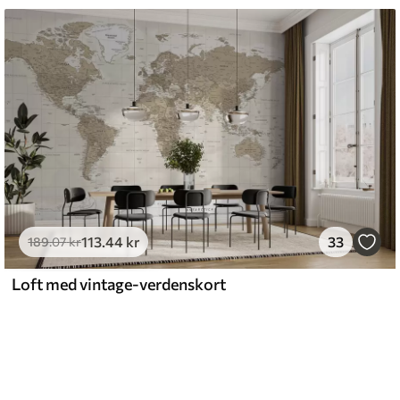
113
.44
kr
33
189
.07
kr
Loft med vintage-verdenskort