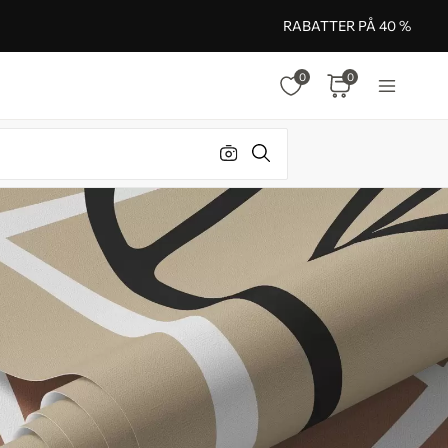
RABATTER PÅ 40 %
0
0