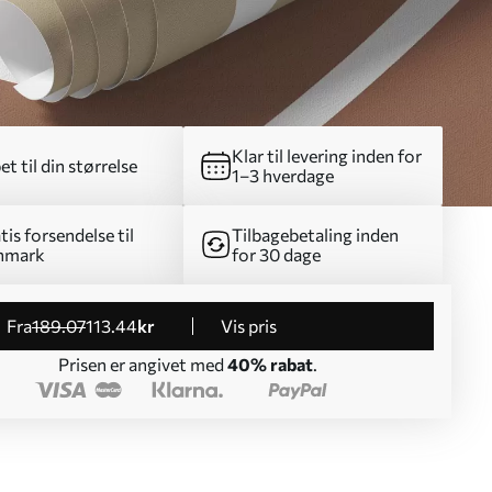
Klar til levering inden for
et til din størrelse
1–3 hverdage
tis forsendelse til
Tilbagebetaling inden
nmark
for 30 dage
fra
189
.07
113
.44
kr
Vis pris
Prisen er angivet med
40% rabat
.