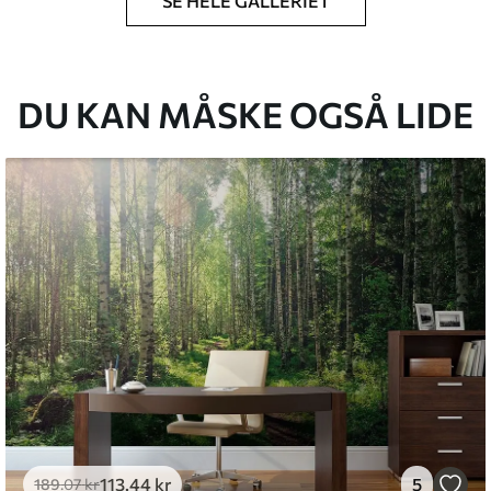
SE HELE GALLERIET
lse, du har angivet, og skæres i identiske
 til 50 cm.
g/eller tapetklæber.
DU KAN MÅSKE OGSÅ LIDE
tigt med en blød svamp. Tapeter med lakfinish
emium
8
.33
269
.00
kr
/m²
l and Stick
6
.67
400
.00
kr
/m²
113
.44
kr
5
189
.07
kr