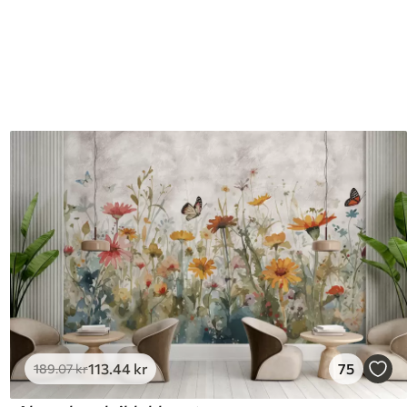
113
.44
kr
75
189
.07
kr