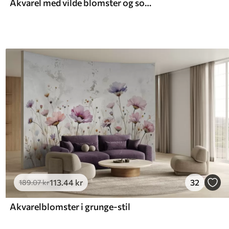
Akvarel med vilde blomster og sommerfugle
113
.44
kr
32
189
.07
kr
Akvarelblomster i grunge-stil