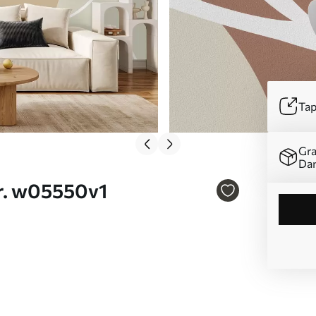
Tap
Gra
Da
Nr. w05550v1