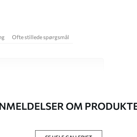
ng
Ofte stillede spørgsmål
 høj kvalitet, som hver især passer til
. Du kan få flere oplysninger nedenfor eller
NMELDELSER OM PRODUKT