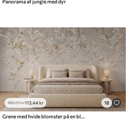
Panorama af jungle med dyr
113
.44
kr
18
189
.07
kr
Grene med hvide blomster på en blød beige baggrund