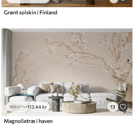
Grønt solskin i Finland
113
.44
kr
13
189
.07
kr
Magnolietræ i haven