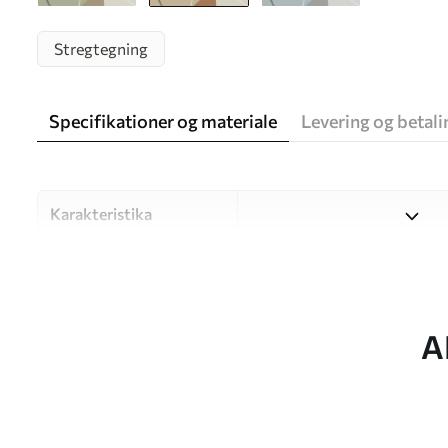
Stregtegning
Specifikationer og materiale
Levering og betali
Karakteristika
Materiale
Vælg mellem tre materialer af
forskellige rum og budgetter
under tilpasningsprocessen.
A
Forfatter
UWALLS
Artikel nummer
w05550v1