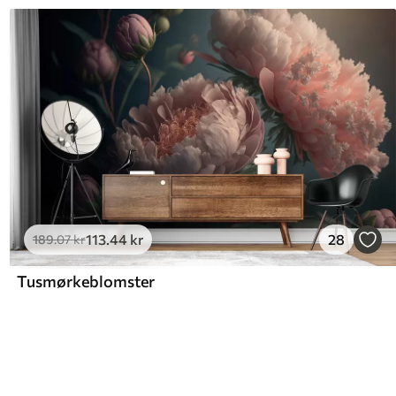
113
.44
kr
28
189
.07
kr
Tusmørkeblomster