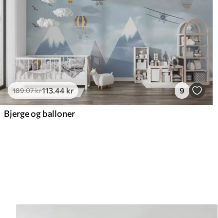
113
.44
kr
9
189
.07
kr
Bjerge og balloner