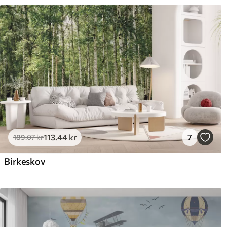
113
.44
kr
7
189
.07
kr
Birkeskov