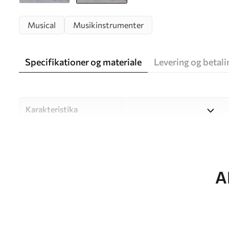
Musical
Musikinstrumenter
Specifikationer og materiale
Levering og betali
Karakteristika
Materiale
Vælg mellem tre materialer af
forskellige rum og budgetter
under tilpasningsprocessen.
A
Forfatter
UWALLS
Artikel nummer
w05546v1