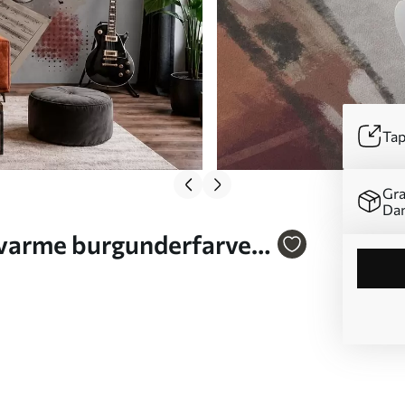
Tap
Gra
Da
 varme burgunderfarver