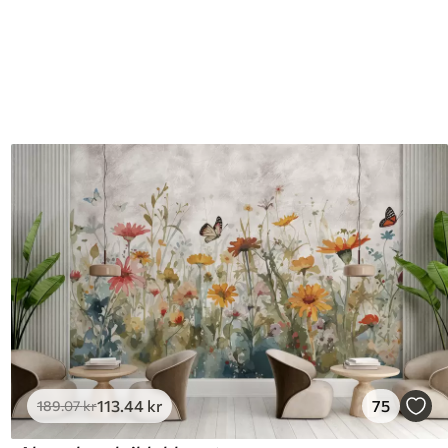
113
.44
kr
75
189
.07
kr