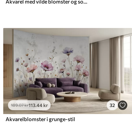
Akvarel med vilde blomster og sommerfugle
113
.44
kr
32
189
.07
kr
Akvarelblomster i grunge-stil