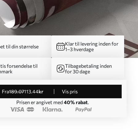
Klar til levering inden for
et til din størrelse
1–3 hverdage
tis forsendelse til
Tilbagebetaling inden
nmark
for 30 dage
fra
189
.07
113
.44
kr
Vis pris
Prisen er angivet med
40% rabat
.