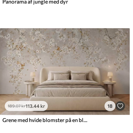
Panorama af jungle med dyr
113
.44
kr
18
189
.07
kr
Grene med hvide blomster på en blød beige baggrund