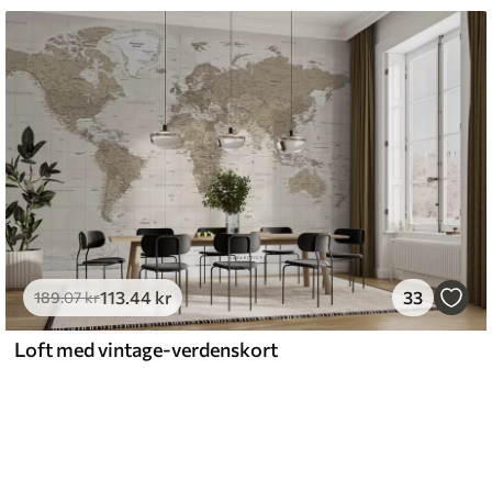
113
.44
kr
33
189
.07
kr
Loft med vintage-verdenskort