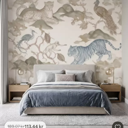
113
.44
kr
189
.07
kr