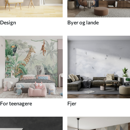
Design
Byer og lande
For teenagere
Fjer