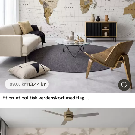
113
.44
kr
189
.07
kr
Et brunt politisk verdenskort med flag på engelsk