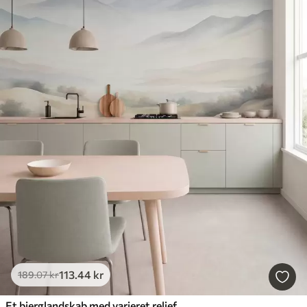
113
.44
kr
189
.07
kr
Et bjerglandskab med varieret relief