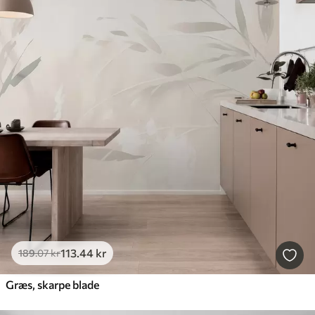
113
.44
kr
189
.07
kr
Græs, skarpe blade