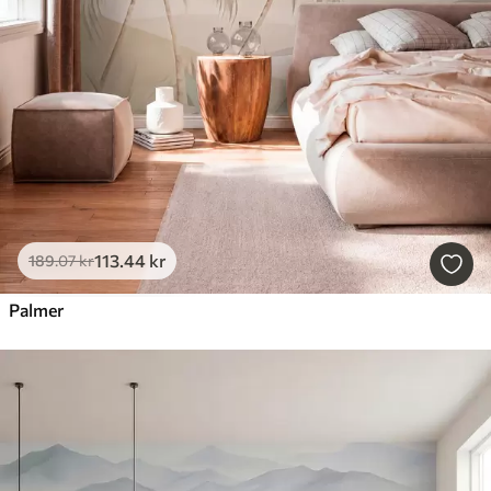
113
.44
kr
189
.07
kr
Palmer