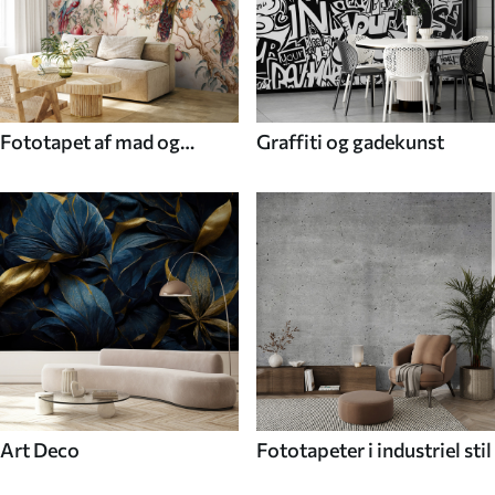
Fototapet af mad og
Graffiti og gadekunst
drikke
Art Deco
Fototapeter i industriel stil