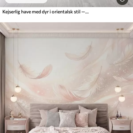
Kejserlig have med dyr i orientalsk stil — abe, leopard, tiger, påfugl og hejre