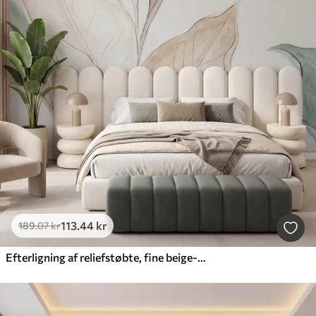
113
.44
kr
189
.07
kr
Efterligning af reliefstøbte, fine beige-grønne blade