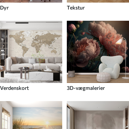
Dyr
Tekstur
Verdenskort
3D-vægmalerier