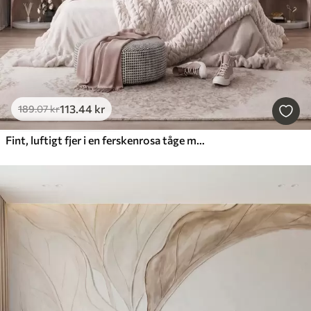
113
.44
kr
189
.07
kr
Fint, luftigt fjer i en ferskenrosa tåge med glans