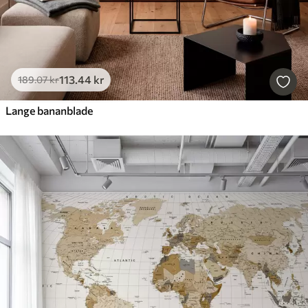
113
.44
kr
189
.07
kr
Lange bananblade