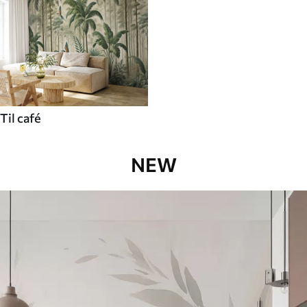
Til café
NEW