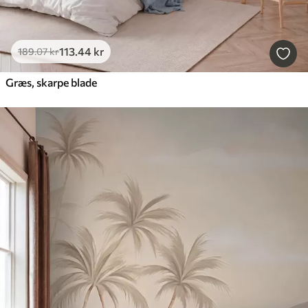
113
.44
kr
189
.07
kr
Græs, skarpe blade