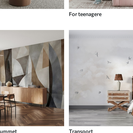
For teenagere
 rummet
Transport