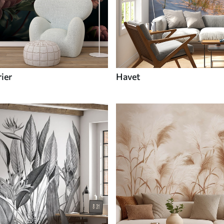
ier
Havet