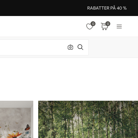
RABATTER PÅ 40 %
0
0