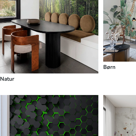
Børn
Natur