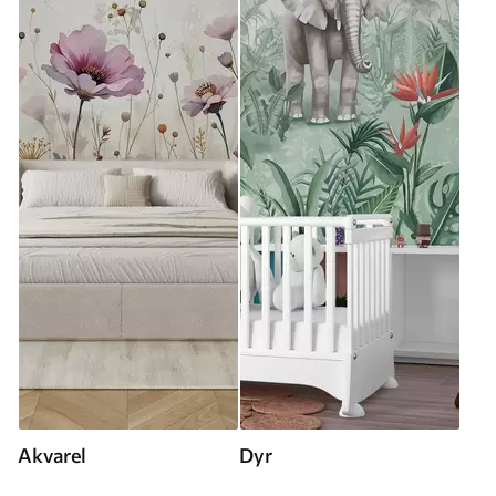
Akvarel
Dyr