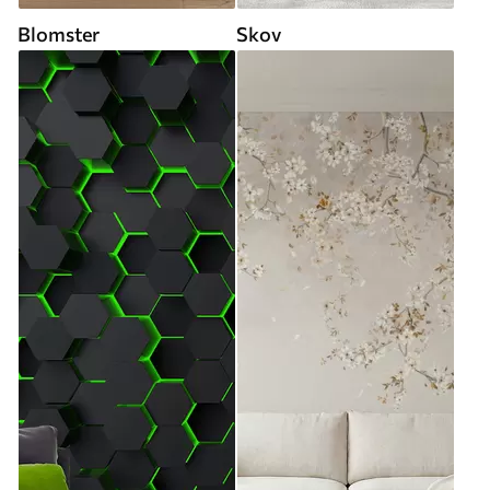
Blomster
Skov