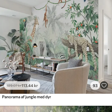
385
.83
231
.50
kr
/m²
Premium
448
.33
269
.00
kr
/m²
Premium vinyl
516
.67
310
.00
kr
/m²
Peel and Stick
666
.67
400
.00
kr
/m²
113
.44
kr
93
189
.07
kr
Panorama af jungle med dyr