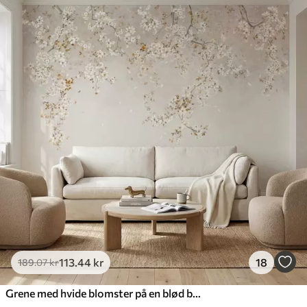
113
.44
kr
18
189
.07
kr
Grene med hvide blomster på en blød beige baggrund