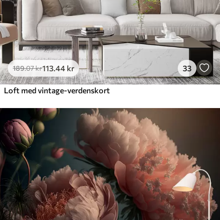
113
.44
kr
33
189
.07
kr
Loft med vintage-verdenskort