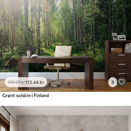
113
.44
kr
5
189
.07
kr
Grønt solskin i Finland