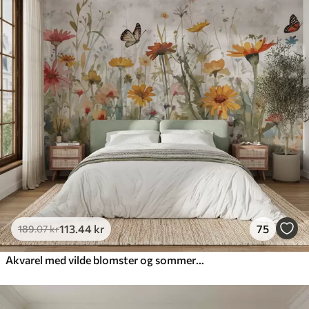
113
.44
kr
75
189
.07
kr
Akvarel med vilde blomster og sommerfugle