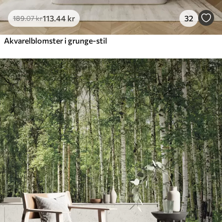
113
.44
kr
32
189
.07
kr
Akvarelblomster i grunge-stil