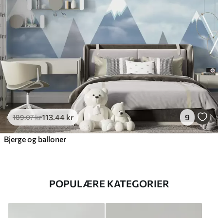
113
.44
kr
9
189
.07
kr
Bjerge og balloner
POPULÆRE KATEGORIER