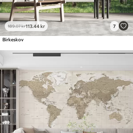
113
.44
kr
7
189
.07
kr
Birkeskov