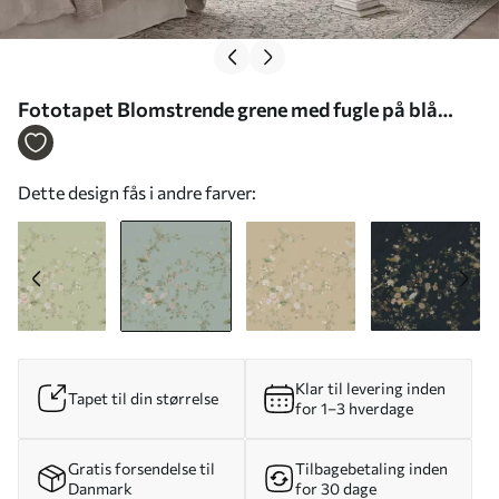
Fototapet Blomstrende grene med fugle på blå
baggrund Nr. w05416v1
Dette design fås i andre farver:
Klar til levering inden
Tapet til din størrelse
for 1–3 hverdage
Gratis forsendelse til
Tilbagebetaling inden
Danmark
for 30 dage