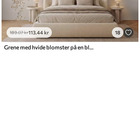
113
.44
kr
18
189
.07
kr
Grene med hvide blomster på en blød beige baggrund