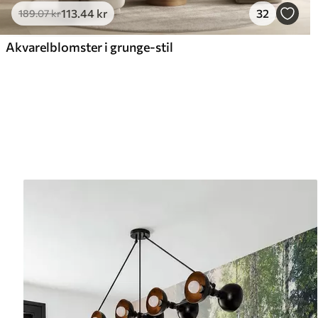
113
.44
kr
32
189
.07
kr
Akvarelblomster i grunge-stil