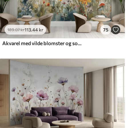
113
.44
kr
75
189
.07
kr
Akvarel med vilde blomster og sommerfugle