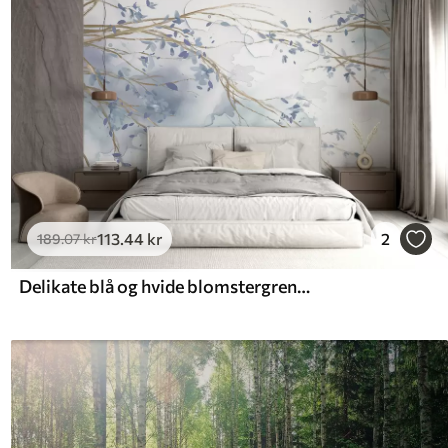
113
.44
kr
2
189
.07
kr
Delikate blå og hvide blomstergrene med blød, sløret akvarelbaggrund