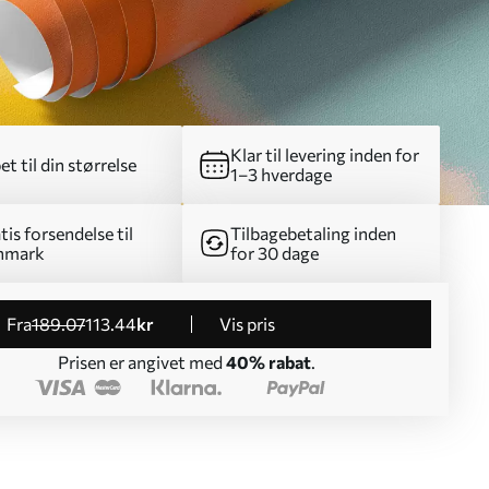
Klar til levering inden for
et til din størrelse
1–3 hverdage
tis forsendelse til
Tilbagebetaling inden
nmark
for 30 dage
fra
189
.07
113
.44
kr
Vis pris
Prisen er angivet med
40% rabat
.