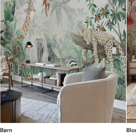
Børn
Blo