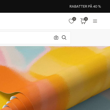
RABATTER PÅ 40 %
0
0