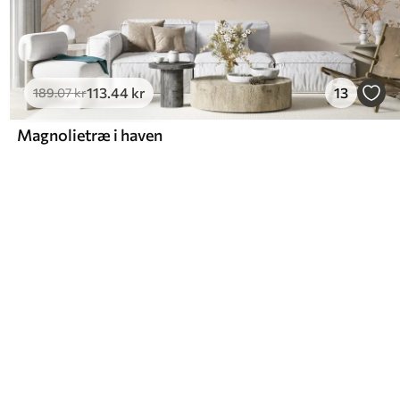
113
.44
kr
13
189
.07
kr
Magnolietræ i haven