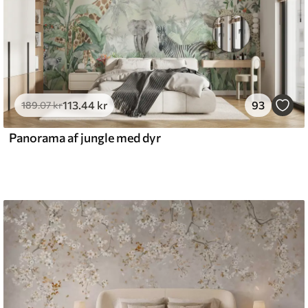
113
.44
kr
93
189
.07
kr
Panorama af jungle med dyr