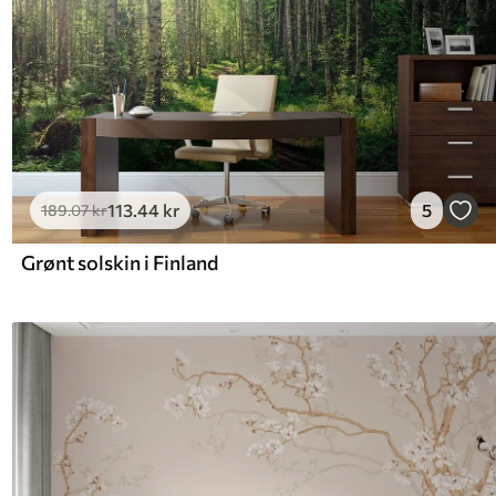
113
.44
kr
5
189
.07
kr
Grønt solskin i Finland