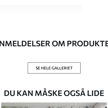
 høj kvalitet, som hver især passer til
. Du kan få flere oplysninger nedenfor eller
NMELDELSER OM PRODUKT
SE HELE GALLERIET
lse, du har angivet, og skæres i identiske
 til 50 cm.
g/eller tapetklæber.
DU KAN MÅSKE OGSÅ LIDE
tigt med en blød svamp. Tapeter med lakfinish