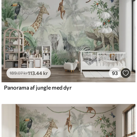
emium
8
.33
269
.00
kr
/m²
113
.44
kr
93
l and Stick
189
.07
kr
6
.67
400
.00
kr
/m²
Panorama af jungle med dyr