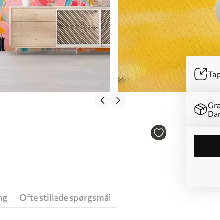
Tap
Gra
Da
ng
Ofte stillede spørgsmål