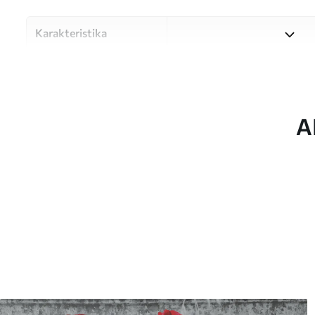
Karakteristika
Materiale
Vælg mellem tre materialer af
forskellige rum og budgetter
under tilpasningsprocessen.
A
Forfatter
UWALLS
Artikel nummer
w05380
Produktion
Billedet printes i den større
strimler med en bredde på op
Derudover
Du kan tilføje en lakering o
Rengøring
Tapetet kan rengøres forsig
kan rengøres med vand.