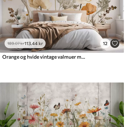
113
.44
kr
12
189
.07
kr
Orange og hvide vintage valmuer med tynde stængler og blade, lys beige baggrund, akvarel-stil