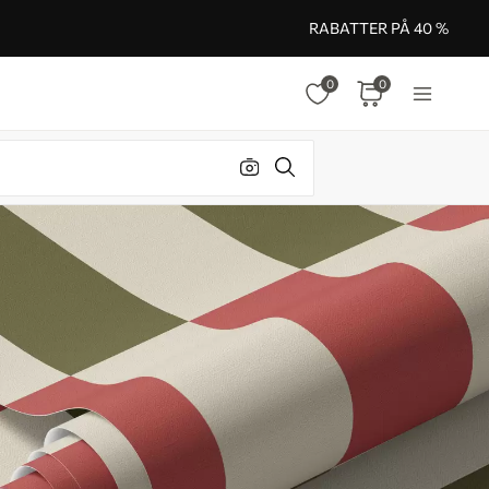
RABATTER PÅ 40 %
0
0