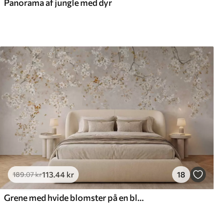
Panorama af jungle med dyr
113
.44
kr
18
189
.07
kr
Grene med hvide blomster på en blød beige baggrund