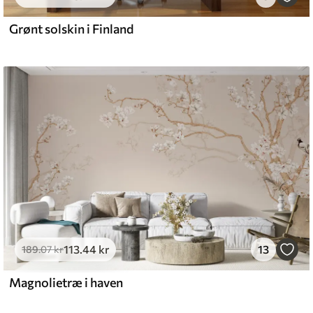
Grønt solskin i Finland
113
.44
kr
13
189
.07
kr
Magnolietræ i haven