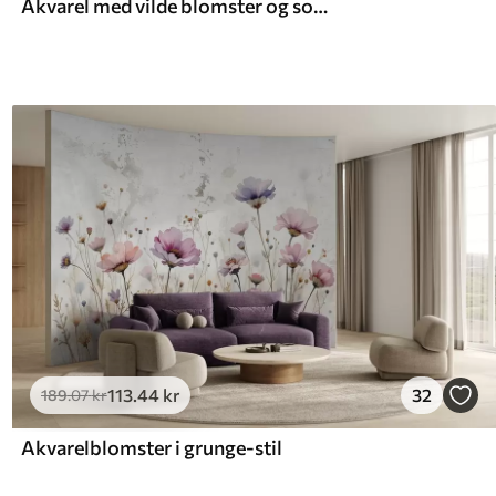
Akvarel med vilde blomster og sommerfugle
113
.44
kr
32
189
.07
kr
Akvarelblomster i grunge-stil