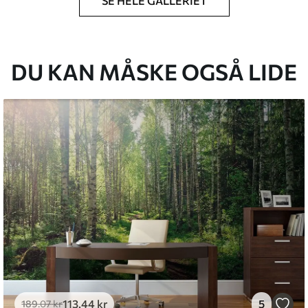
SE HELE GALLERIET
lse, du har angivet, og skæres i identiske
 til 50 cm.
g/eller tapetklæber.
DU KAN MÅSKE OGSÅ LIDE
tigt med en blød svamp. Tapeter med lakfinish
emium
8
.33
269
.00
kr
/m²
l and Stick
6
.67
400
.00
kr
/m²
113
.44
kr
5
189
.07
kr