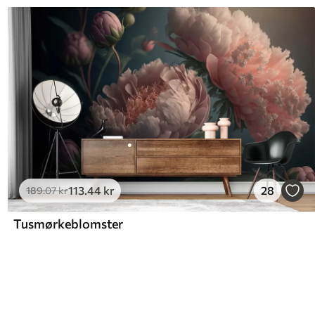
113
.44
kr
28
189
.07
kr
Tusmørkeblomster