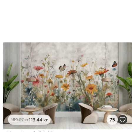
113
.44
kr
75
189
.07
kr