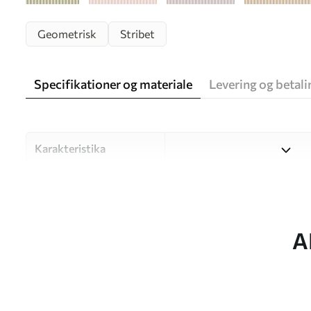
Geometrisk
Stribet
Specifikationer og materiale
Levering og betali
Karakteristika
Materiale
Vælg mellem tre materialer af
forskellige rum og budgetter
under tilpasningsprocessen.
A
Forfatter
UWALLS
Artikel nummer
w05150v4