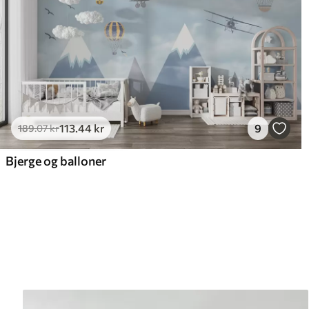
113
.44
kr
9
189
.07
kr
Bjerge og balloner