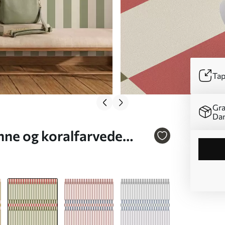
Tap
Gra
Da
nne og koralfarvede