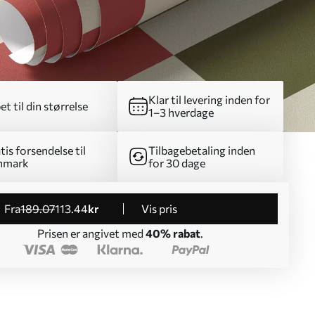
Klar til levering inden for
et til din størrelse
1–3 hverdage
tis forsendelse til
Tilbagebetaling inden
nmark
for 30 dage
fra
189
.07
113
.44
kr
Vis pris
Prisen er angivet med
40% rabat
.