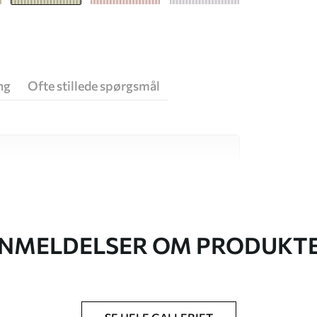
ng
Ofte stillede spørgsmål
 høj kvalitet, som hver især passer til
. Du kan få flere oplysninger nedenfor eller
NMELDELSER OM PRODUKT