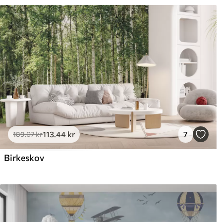
113
.44
kr
7
189
.07
kr
Birkeskov