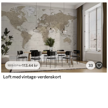
113
.44
kr
33
189
.07
kr
Loft med vintage-verdenskort