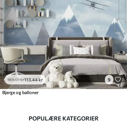
113
.44
kr
9
189
.07
kr
Bjerge og balloner
POPULÆRE KATEGORIER