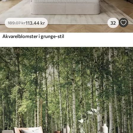
113
.44
kr
32
189
.07
kr
Akvarelblomster i grunge-stil