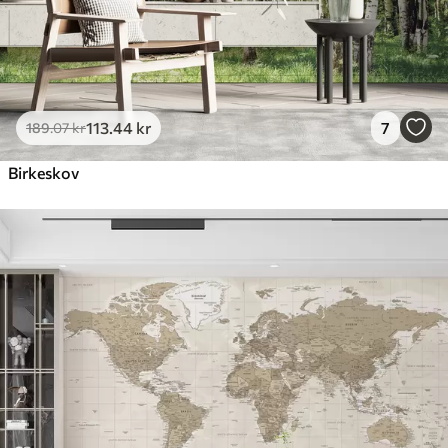
113
.44
kr
7
189
.07
kr
Birkeskov