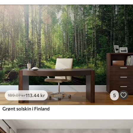
113
.44
kr
5
189
.07
kr
Grønt solskin i Finland