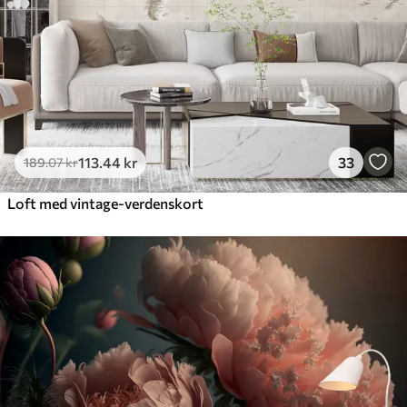
113
.44
kr
33
189
.07
kr
Loft med vintage-verdenskort