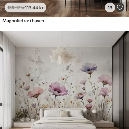
113
.44
kr
13
189
.07
kr
Magnolietræ i haven