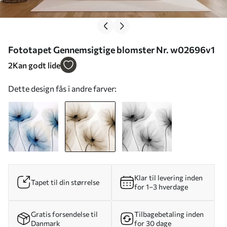
Fototapet Gennemsigtige blomster Nr. w02696v1
2
Kan godt lide
Dette design fås i andre farver:
Klar til levering inden
Tapet til din størrelse
for 1–3 hverdage
Gratis forsendelse til
Tilbagebetaling inden
Danmark
for 30 dage