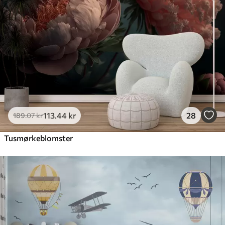
113
.44
kr
28
189
.07
kr
Tusmørkeblomster