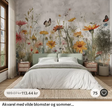
113
.44
kr
75
189
.07
kr
Akvarel med vilde blomster og sommerfugle