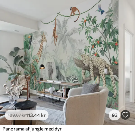
Standard
385
.83
231
.50
kr
/m²
Premium
448
.33
269
.00
kr
/m²
Premium vinyl
516
.67
310
.00
kr
/m²
Peel and Stick
666
.67
400
.00
kr
/m²
113
.44
kr
93
189
.07
kr
Panorama af jungle med dyr