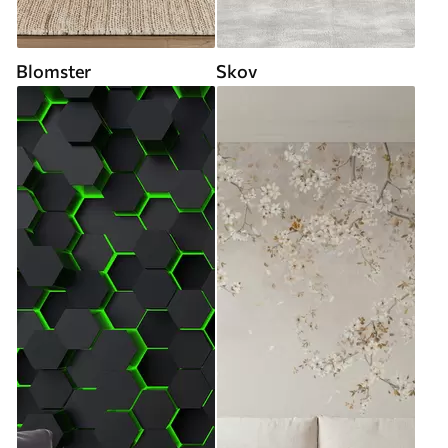
Blomster
Skov