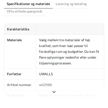
Specifikationer og materiale
Levering og betaling
Ofte stillede spørgsmål
Karakteristika
Materiale
Vælg mellem tre materialer af høj
kvalitet, som hver især passer til
forskellige rum og budgetter. Du kan få
flere oplysninger nedenfor eller under
tilpasningsprocessen.
Forfatter
UWALLS
Artikel nummer
w02596
Produktion
Billedet printes i den størrelse, du har
angivet, og skæres i identiske strimler
med en bredde på op til 50 cm.