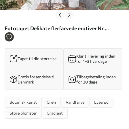
Fototapet Delikate flerfarvede motiver Nr.
w02596
Klar til levering inden
Tapet til din størrelse
for 1–3 hverdage
Gratis forsendelse til
Tilbagebetaling inden
Danmark
for 30 dage
Botanisk kunst
Grøn
Vandfarve
Lyserød
Store blomster
Gradient