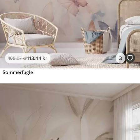
113
.44
kr
3
189
.07
kr
Sommerfugle