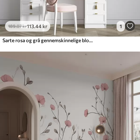
113
.44
kr
1
189
.07
kr
Sarte rosa og grå gennemskinnelige blomster med bløde kronblade og mørke centre mod en lys baggrund