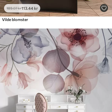
113
.44
kr
189
.07
kr
Vilde blomster