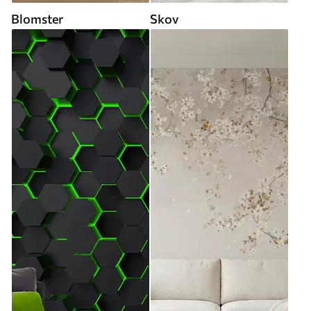
Blomster
Skov