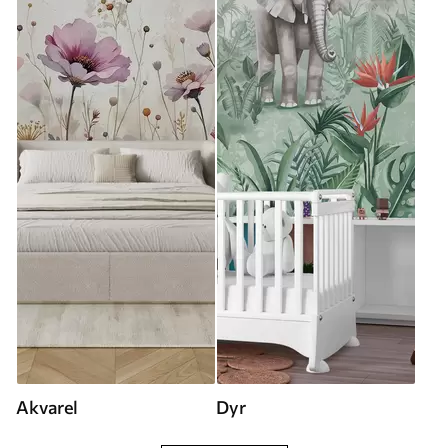
Akvarel
Dyr