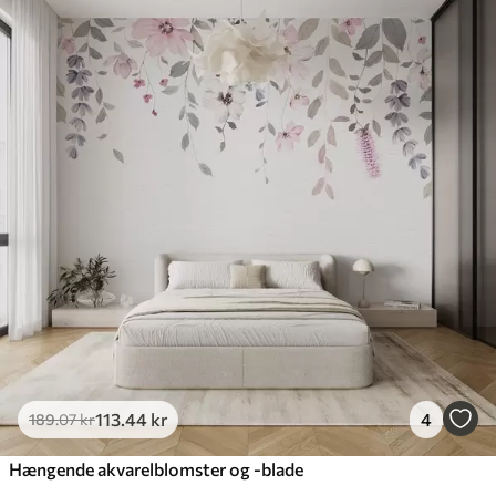
113
.44
kr
4
189
.07
kr
Hængende akvarelblomster og -blade