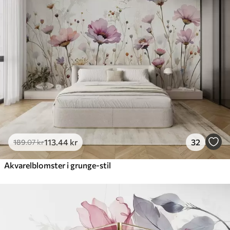
113
.44
kr
32
189
.07
kr
Akvarelblomster i grunge-stil