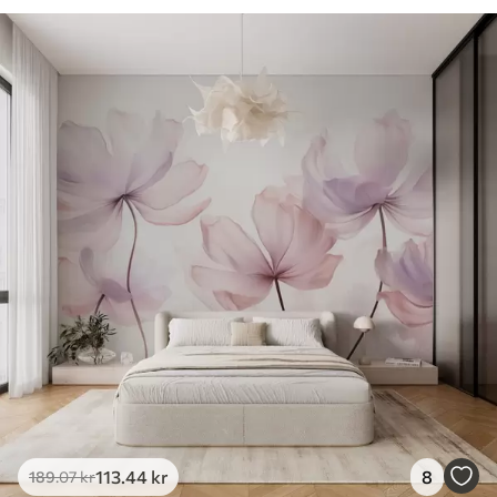
113
.44
kr
8
189
.07
kr