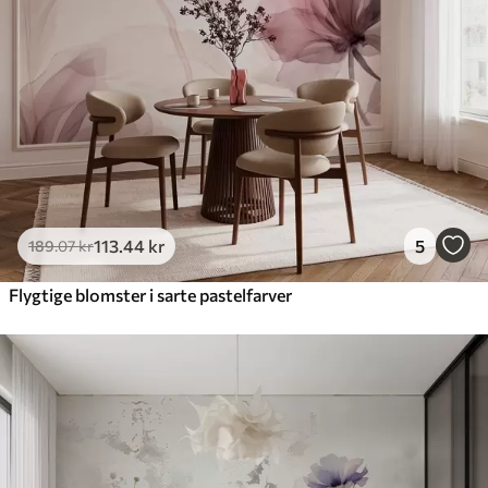
Premium vinyl
516
.67
310
.00
kr
/m²
Peel and Stick
666
.67
400
.00
kr
/m²
113
.44
kr
5
189
.07
kr
Flygtige blomster i sarte pastelfarver