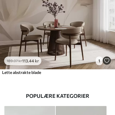
113
.44
kr
1
189
.07
kr
Lette abstrakte blade
POPULÆRE KATEGORIER