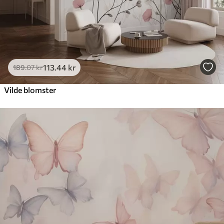
113
.44
kr
189
.07
kr
Vilde blomster