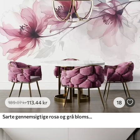
113
.44
kr
18
189
.07
kr
Sarte gennemsigtige rosa og grå blomster med bløde, slørede kronblade på hvid baggrund