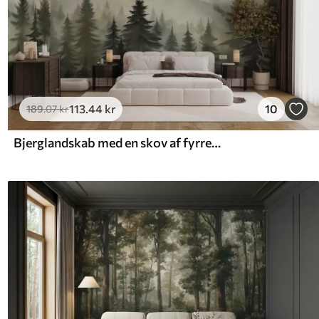
113
.44
kr
10
189
.07
kr
Bjerglandskab med en skov af fyrretræer og lagdelte bjerge ved daggry med let tåge akvarelimitationskunst