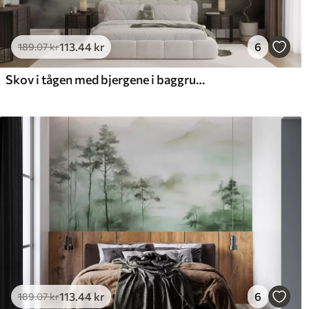
113
.44
kr
6
189
.07
kr
Skov i tågen med bjergene i baggrunden
113
.44
kr
6
189
.07
kr