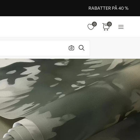
RABATTER PÅ 40 %
0
0