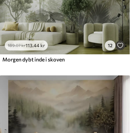
113
.44
kr
12
189
.07
kr
Morgen dybt inde i skoven