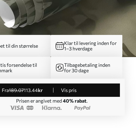
Klar til levering inden for
et til din størrelse
1–3 hverdage
tis forsendelse til
Tilbagebetaling inden
nmark
for 30 dage
fra
189
.07
113
.44
kr
Vis pris
Prisen er angivet med
40% rabat
.