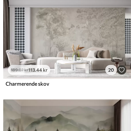
113
.44
kr
20
189
.07
kr
Charmerende skov