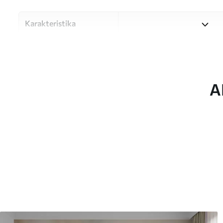
Karakteristika
Materiale
Vælg mellem tre materialer af
forskellige rum og budgetter
under tilpasningsprocessen.
A
Forfatter
UWALLS
Artikel nummer
w02473
Produktion
Billedet printes i den større
strimler med en bredde på op
Derudover
Du kan tilføje en lakering o
Rengøring
Tapetet kan rengøres forsig
kan rengøres med vand.