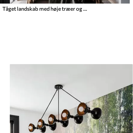
Tåget landskab med høje træer og bjerge i dæmpede grønne og grå toner, minimalistisk stil, tekstureret