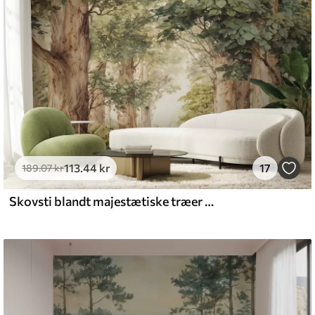
emium
8
.33
269
.00
kr
/m²
113
.44
kr
17
l and Stick
189
.07
kr
6
.67
400
.00
kr
/m²
Skovsti blandt majestætiske træer i akvarelstil