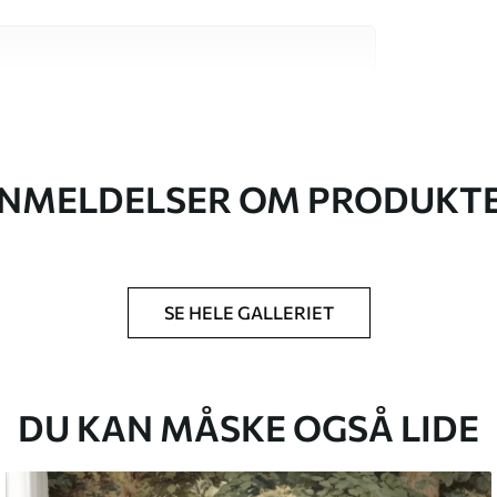
 høj kvalitet, som hver især passer til
. Du kan få flere oplysninger nedenfor eller
NMELDELSER OM PRODUKT
SE HELE GALLERIET
lse, du har angivet, og skæres i identiske
 til 50 cm.
g/eller tapetklæber.
DU KAN MÅSKE OGSÅ LIDE
tigt med en blød svamp. Tapeter med lakfinish