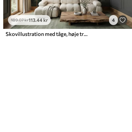
113
.44
kr
4
189
.07
kr
Skovillustration med tåge, høje træer og en sti