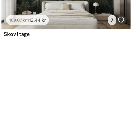
113
.44
kr
7
189
.07
kr
Skov i tåge