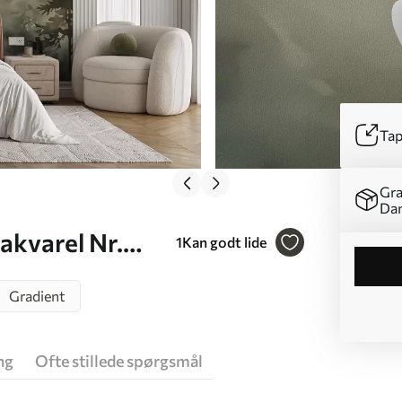
Tap
Gra
Da
akvarel Nr.
1
Kan godt lide
Gradient
ng
Ofte stillede spørgsmål