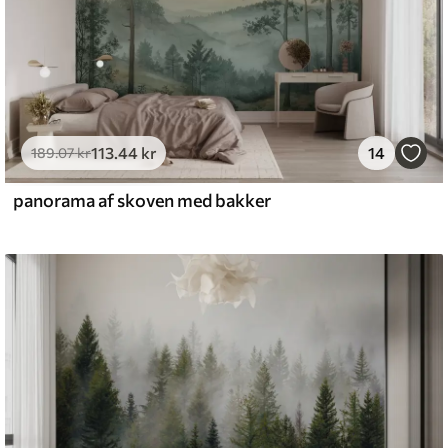
113
.44
kr
14
189
.07
kr
panorama af skoven med bakker