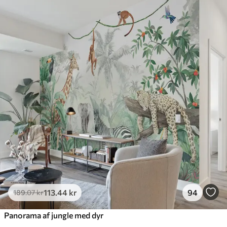
Standard
385
.83
231
.50
kr
/m²
Premium
448
.33
269
.00
kr
/m²
Premium vinyl
516
.67
310
.00
kr
/m²
Peel and Stick
666
.67
400
.00
kr
/m²
113
.44
kr
94
189
.07
kr
Panorama af jungle med dyr