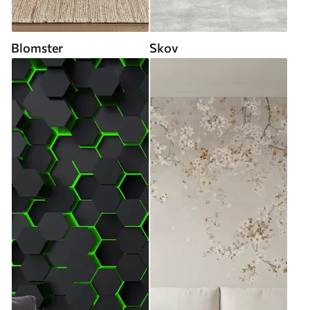
Blomster
Skov