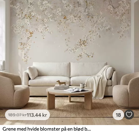
113
.44
kr
18
189
.07
kr
Grene med hvide blomster på en blød beige baggrund