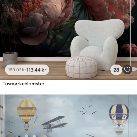
113
.44
kr
28
189
.07
kr
Tusmørkeblomster