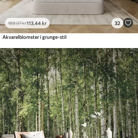
113
.44
kr
32
189
.07
kr
Akvarelblomster i grunge-stil