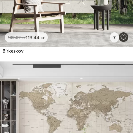
113
.44
kr
7
189
.07
kr
Birkeskov