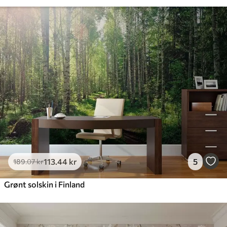
113
.44
kr
5
189
.07
kr
Grønt solskin i Finland