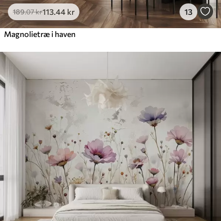
113
.44
kr
13
189
.07
kr
Magnolietræ i haven