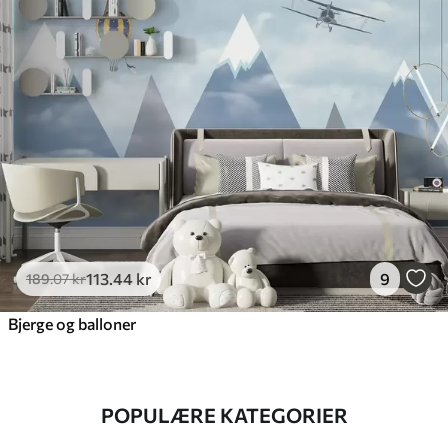
113
.44
kr
9
189
.07
kr
Bjerge og balloner
POPULÆRE KATEGORIER