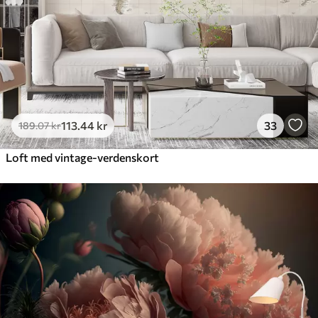
113
.44
kr
33
189
.07
kr
Loft med vintage-verdenskort