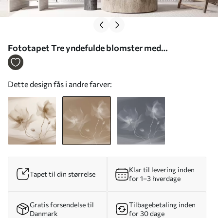
Fototapet Tre yndefulde blomster med
gennemskinnelige kronblade, sammenflettet med
bånd af lys og vind i sepia Nr. w01932v1
Dette design fås i andre farver:
Klar til levering inden
Tapet til din størrelse
for 1–3 hverdage
Gratis forsendelse til
Tilbagebetaling inden
Danmark
for 30 dage