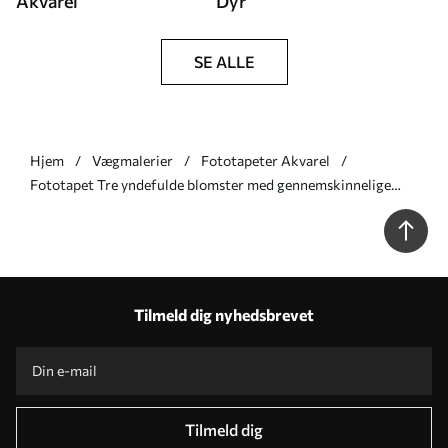
Akvarel
Dyr
SE ALLE
Hjem
Vægmalerier
Fototapeter Akvarel
Fototapet Tre yndefulde blomster med gennemskinnelige
kronblade, sammenflettet med bånd af lys og vind i sepia Nr.
w01932v1
Tilmeld dig nyhedsbrevet
Tilmeld dig