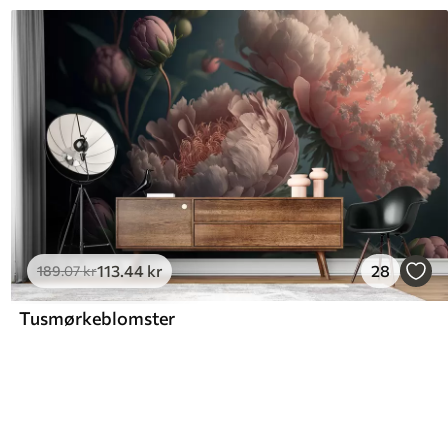
113
.44
kr
28
189
.07
kr
Tusmørkeblomster