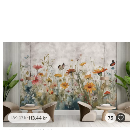
113
.44
kr
75
189
.07
kr