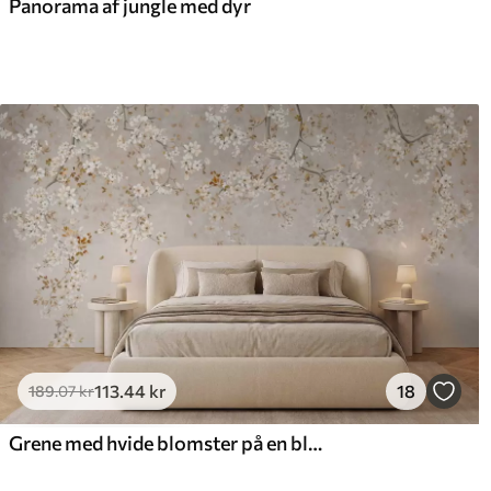
Panorama af jungle med dyr
113
.44
kr
18
189
.07
kr
Grene med hvide blomster på en blød beige baggrund