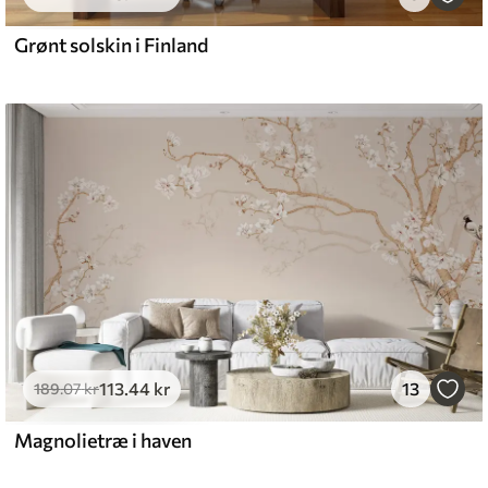
Grønt solskin i Finland
113
.44
kr
13
189
.07
kr
Magnolietræ i haven