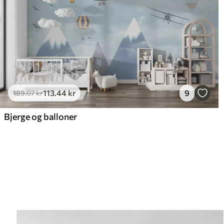
113
.44
kr
9
189
.07
kr
Bjerge og balloner