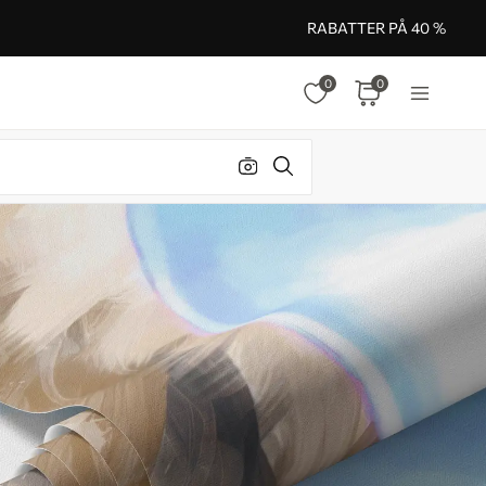
RABATTER PÅ 40 %
0
0