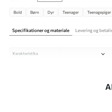
Bold
Børn
Dyr
Teenager
Teenagepiger
Specifikationer og materiale
Levering og betali
Karakteristika
Materiale
Vælg mellem tre materialer af
forskellige rum og budgetter
under tilpasningsprocessen.
A
Forfatter
UWALLS
Artikel nummer
u98952v1