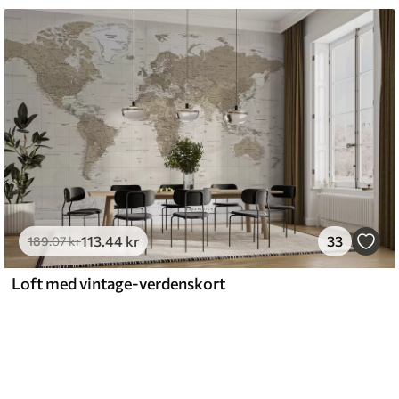
113
.44
kr
33
189
.07
kr
Loft med vintage-verdenskort