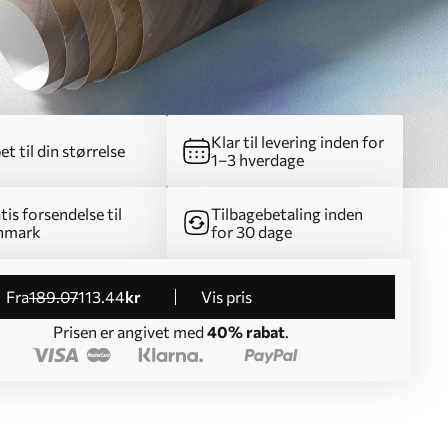
Klar til levering inden for
et til din størrelse
1–3 hverdage
tis forsendelse til
Tilbagebetaling inden
nmark
for 30 dage
fra
189
.07
113
.44
kr
Vis pris
Prisen er angivet med
40% rabat
.