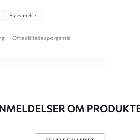
Pigeværelse
ng
Ofte stillede spørgsmål
 høj kvalitet, som hver især passer til
. Du kan få flere oplysninger nedenfor eller
NMELDELSER OM PRODUKT