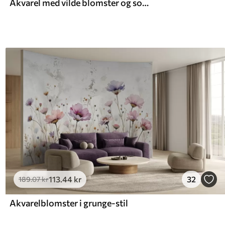
Akvarel med vilde blomster og sommerfugle
113
.44
kr
32
189
.07
kr
Akvarelblomster i grunge-stil