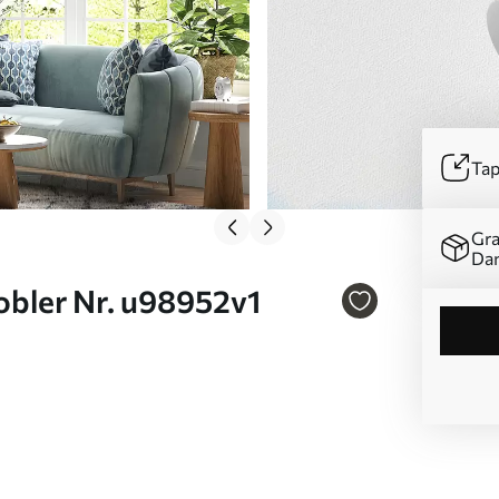
Tap
Gra
Da
obler Nr. u98952v1