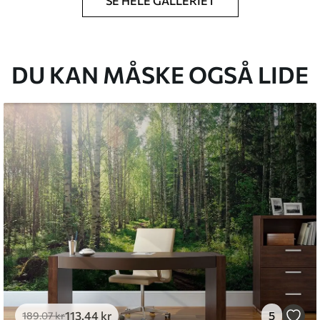
SE HELE GALLERIET
lse, du har angivet, og skæres i identiske
 til 50 cm.
g/eller tapetklæber.
DU KAN MÅSKE OGSÅ LIDE
tigt med en blød svamp. Tapeter med lakfinish
emium
8
.33
269
.00
kr
/m²
l and Stick
6
.67
400
.00
kr
/m²
113
.44
kr
5
189
.07
kr