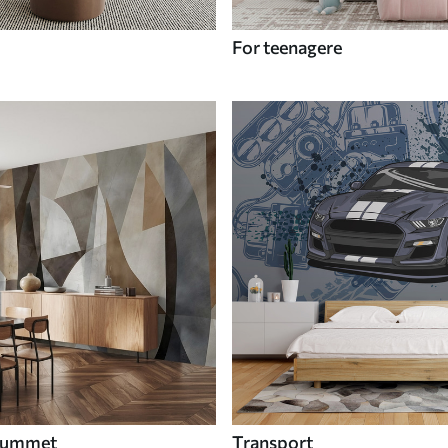
For teenagere
 rummet
Transport