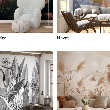
ier
Havet