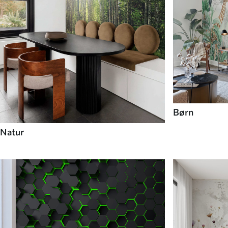
Børn
Natur