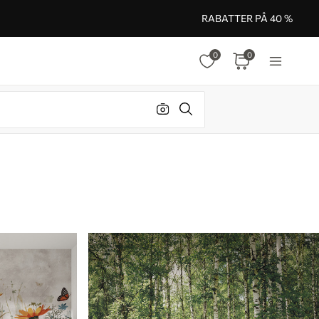
RABATTER PÅ 40 %
0
0