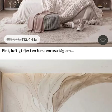
113
.44
kr
189
.07
kr
Fint, luftigt fjer i en ferskenrosa tåge med glans