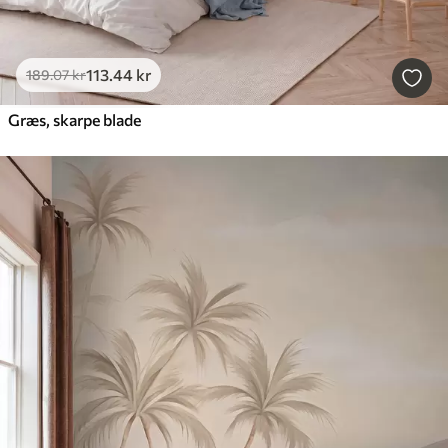
113
.44
kr
189
.07
kr
Græs, skarpe blade