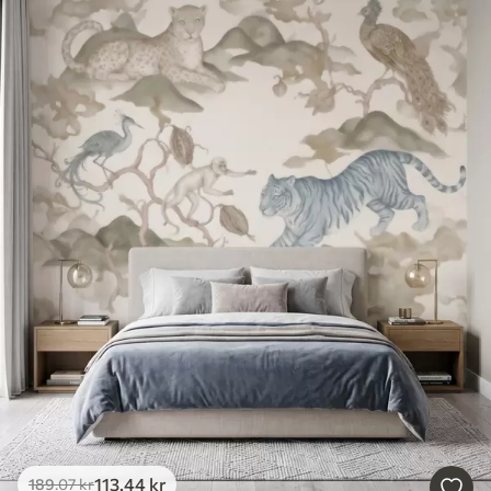
113
.44
kr
189
.07
kr