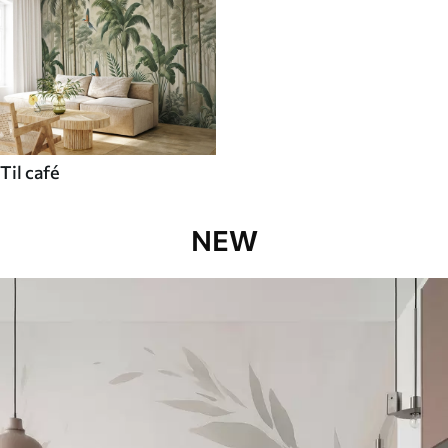
Til café
NEW