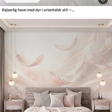
Kejserlig have med dyr i orientalsk stil — abe, leopard, tiger, påfugl og hejre