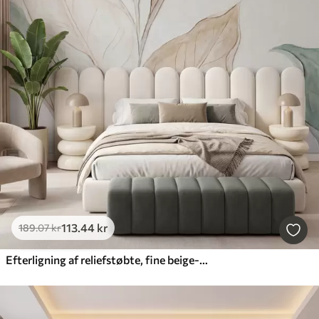
113
.44
kr
189
.07
kr
Efterligning af reliefstøbte, fine beige-grønne blade