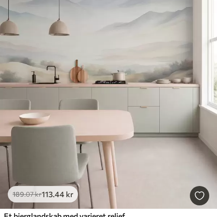
113
.44
kr
189
.07
kr
Et bjerglandskab med varieret relief