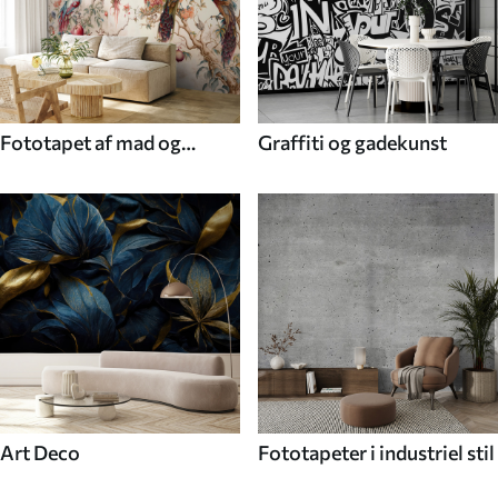
Fototapet af mad og
Graffiti og gadekunst
drikke
Art Deco
Fototapeter i industriel stil