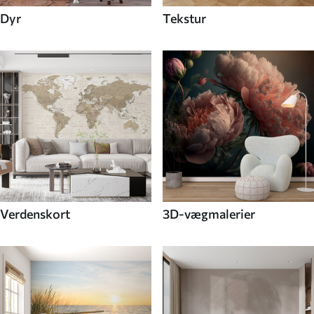
Dyr
Tekstur
Verdenskort
3D-vægmalerier