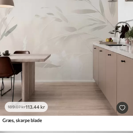
113
.44
kr
189
.07
kr
Græs, skarpe blade