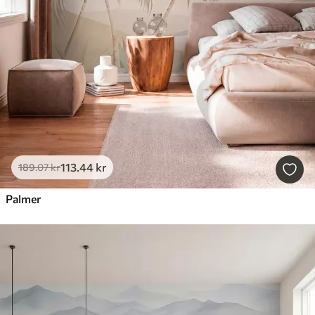
113
.44
kr
189
.07
kr
Palmer