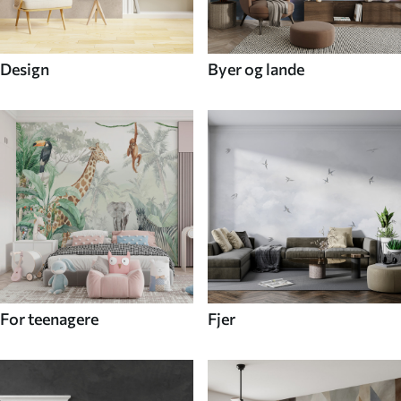
Design
Byer og lande
For teenagere
Fjer