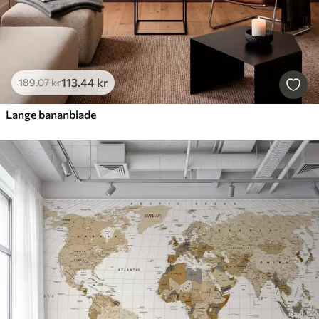
113
.44
kr
189
.07
kr
Lange bananblade