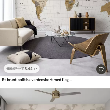
113
.44
kr
189
.07
kr
Et brunt politisk verdenskort med flag på engelsk