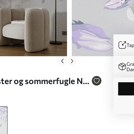
Tap
Gra
Da
ter og sommerfugle Nr.