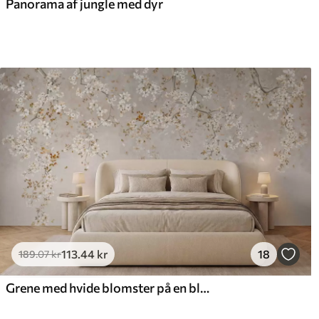
Panorama af jungle med dyr
113
.44
kr
18
189
.07
kr
Grene med hvide blomster på en blød beige baggrund