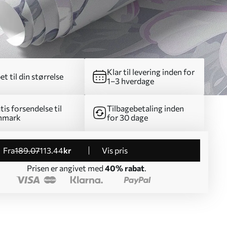
Klar til levering inden for
et til din størrelse
1–3 hverdage
tis forsendelse til
Tilbagebetaling inden
nmark
for 30 dage
fra
189
.07
113
.44
kr
Vis pris
Prisen er angivet med
40% rabat
.