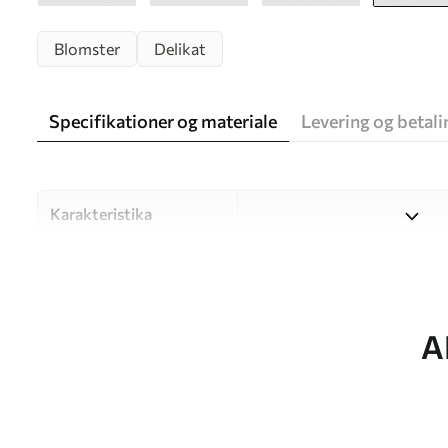
Blomster
Delikat
Specifikationer og materiale
Levering og betali
Karakteristika
Materiale
Vælg mellem tre materialer af
forskellige rum og budgetter
under tilpasningsprocessen.
A
Forfatter
UWALLS
Artikel nummer
u94295v3