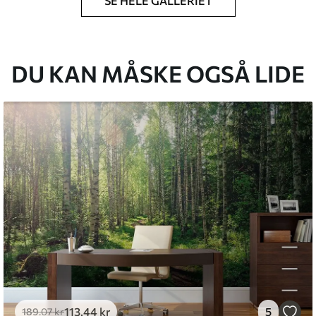
SE HELE GALLERIET
lse, du har angivet, og skæres i identiske
 til 50 cm.
g/eller tapetklæber.
DU KAN MÅSKE OGSÅ LIDE
tigt med en blød svamp. Tapeter med lakfinish
emium
8
.33
269
.00
kr
/m²
l and Stick
6
.67
400
.00
kr
/m²
113
.44
kr
5
189
.07
kr