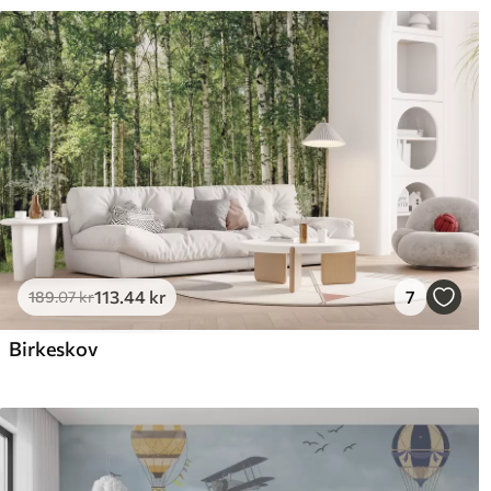
113
.44
kr
7
189
.07
kr
Birkeskov