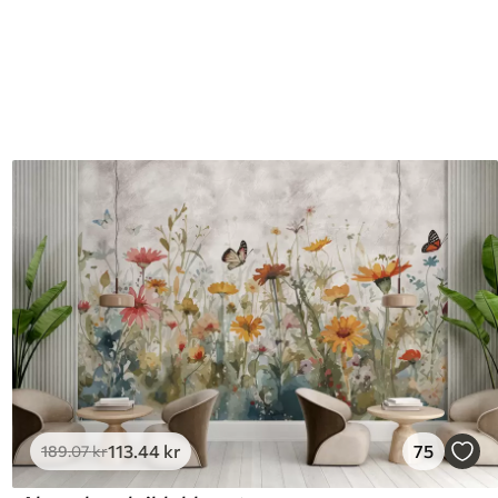
113
.44
kr
75
189
.07
kr