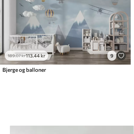
113
.44
kr
9
189
.07
kr
Bjerge og balloner