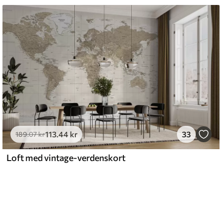
113
.44
kr
33
189
.07
kr
Loft med vintage-verdenskort