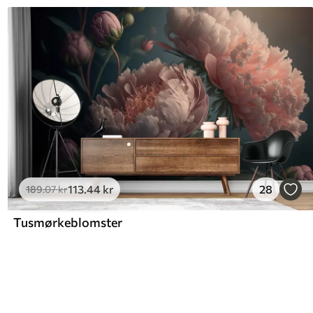
113
.44
kr
28
189
.07
kr
Tusmørkeblomster