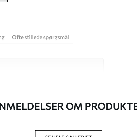
ng
Ofte stillede spørgsmål
 høj kvalitet, som hver især passer til
. Du kan få flere oplysninger nedenfor eller
NMELDELSER OM PRODUKT