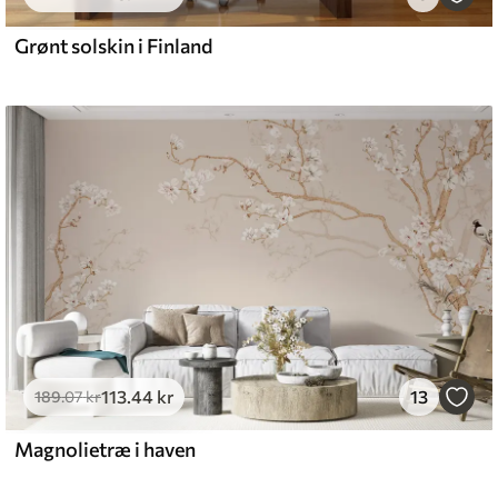
Grønt solskin i Finland
113
.44
kr
13
189
.07
kr
Magnolietræ i haven