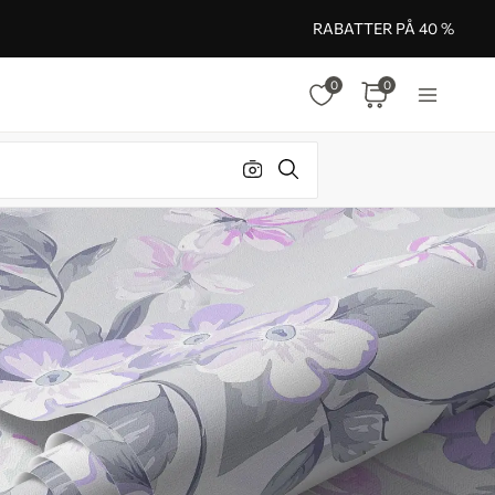
RABATTER PÅ 40 %
0
0