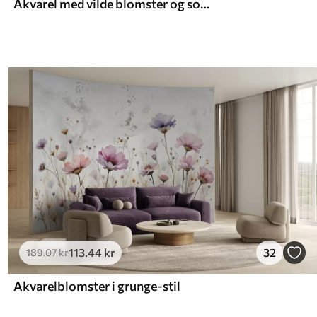
Akvarel med vilde blomster og sommerfugle
113
.44
kr
32
189
.07
kr
Akvarelblomster i grunge-stil