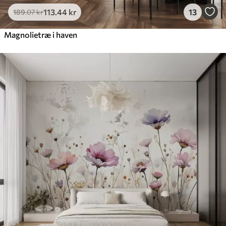
113
.44
kr
13
189
.07
kr
Magnolietræ i haven