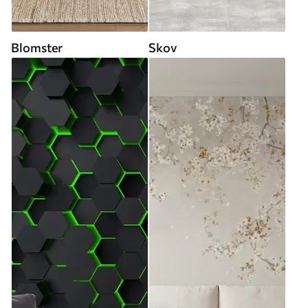
Blomster
Skov