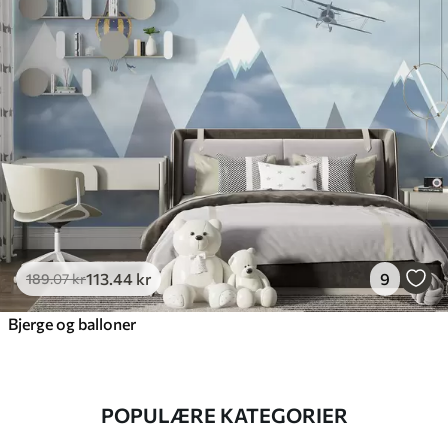
113
.44
kr
9
189
.07
kr
Bjerge og balloner
POPULÆRE KATEGORIER