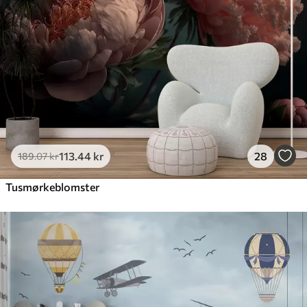
113
.44
kr
28
189
.07
kr
Tusmørkeblomster