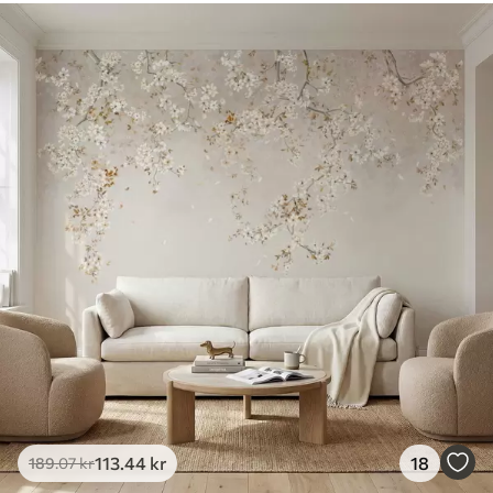
113
.44
kr
18
189
.07
kr