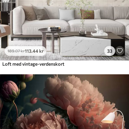
113
.44
kr
33
189
.07
kr
Loft med vintage-verdenskort