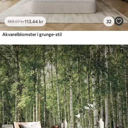
113
.44
kr
32
189
.07
kr
Akvarelblomster i grunge-stil