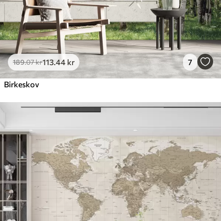
113
.44
kr
7
189
.07
kr
Birkeskov