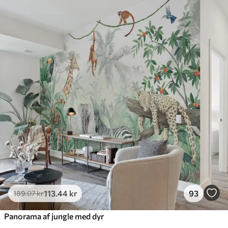
Standard
385
.83
231
.50
kr
/m²
Premium
448
.33
269
.00
kr
/m²
Premium vinyl
516
.67
310
.00
kr
/m²
Peel and Stick
666
.67
400
.00
kr
/m²
113
.44
kr
93
189
.07
kr
Panorama af jungle med dyr