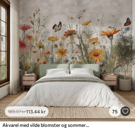
113
.44
kr
75
189
.07
kr
Akvarel med vilde blomster og sommerfugle