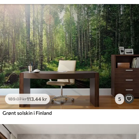
113
.44
kr
5
189
.07
kr
Grønt solskin i Finland