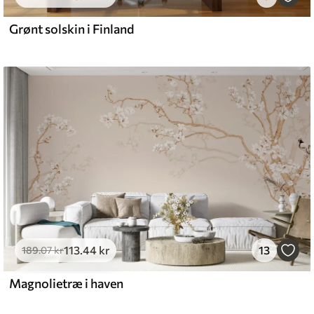
Grønt solskin i Finland
113
.44
kr
13
189
.07
kr
Magnolietræ i haven