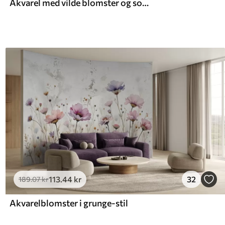
Akvarel med vilde blomster og sommerfugle
113
.44
kr
32
189
.07
kr
Akvarelblomster i grunge-stil