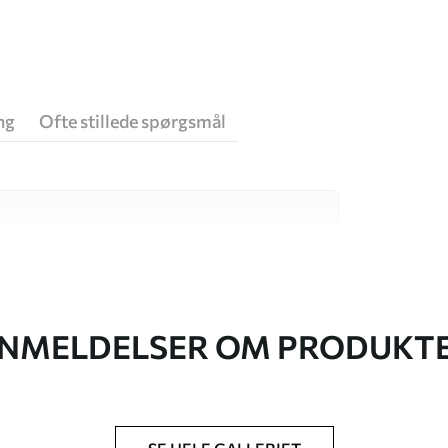
ng
Ofte stillede spørgsmål
 høj kvalitet, som hver især passer til
. Du kan få flere oplysninger nedenfor eller
NMELDELSER OM PRODUKT