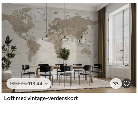
113
.44
kr
33
189
.07
kr
Loft med vintage-verdenskort