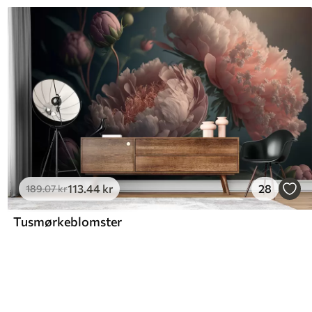
113
.44
kr
28
189
.07
kr
Tusmørkeblomster