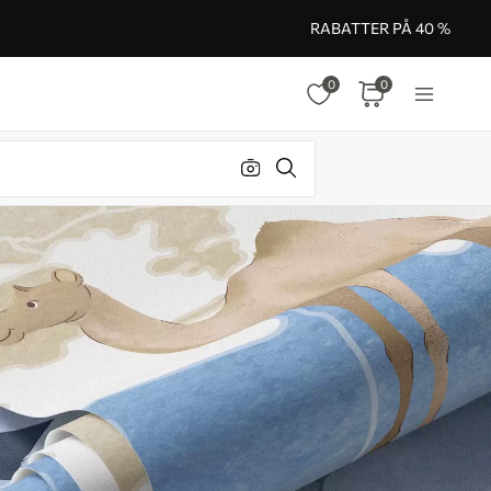
RABATTER PÅ 40 %
0
0