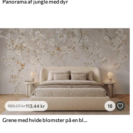
Panorama af jungle med dyr
113
.44
kr
18
189
.07
kr
Grene med hvide blomster på en blød beige baggrund