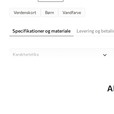
Verdenskort
Børn
Vandfarve
Specifikationer og materiale
Levering og betali
Karakteristika
Materiale
Vælg mellem tre materialer af
forskellige rum og budgetter
under tilpasningsprocessen.
A
Forfatter
UWALLS
Artikel nummer
c00012frv1