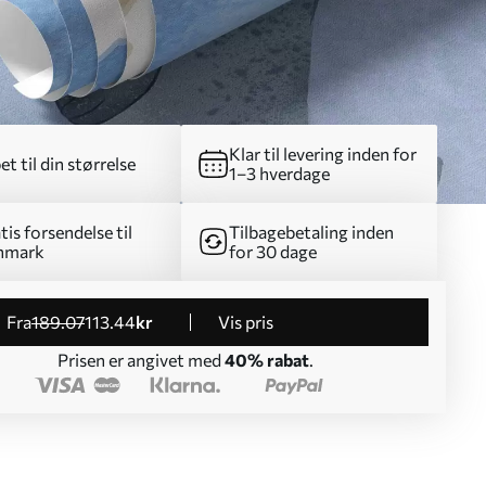
Klar til levering inden for
et til din størrelse
1–3 hverdage
tis forsendelse til
Tilbagebetaling inden
nmark
for 30 dage
fra
189
.07
113
.44
kr
Vis pris
Prisen er angivet med
40% rabat
.