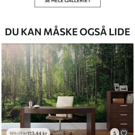
SE HELE GALLERIET
lse, du har angivet, og skæres i identiske
 til 50 cm.
g/eller tapetklæber.
DU KAN MÅSKE OGSÅ LIDE
tigt med en blød svamp. Tapeter med lakfinish
emium
8
.33
269
.00
kr
/m²
l and Stick
6
.67
400
.00
kr
/m²
113
.44
kr
5
189
.07
kr