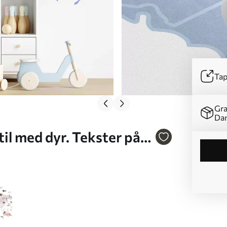
Tap
Gra
Da
til med dyr. Tekster på