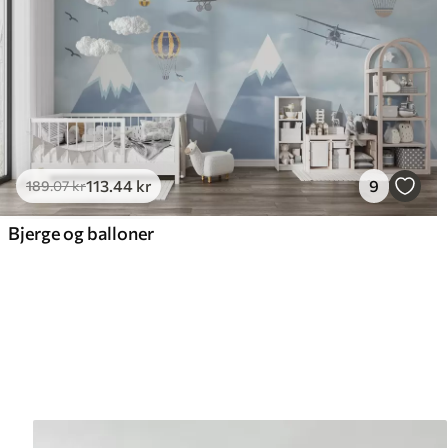
113
.44
kr
9
189
.07
kr
Bjerge og balloner