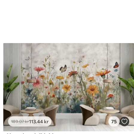
113
.44
kr
75
189
.07
kr