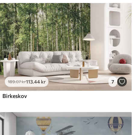
113
.44
kr
7
189
.07
kr
Birkeskov