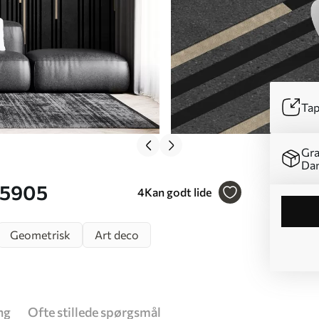
Tap
Gra
Da
95905
4
Kan godt lide
Geometrisk
Art deco
ng
Ofte stillede spørgsmål