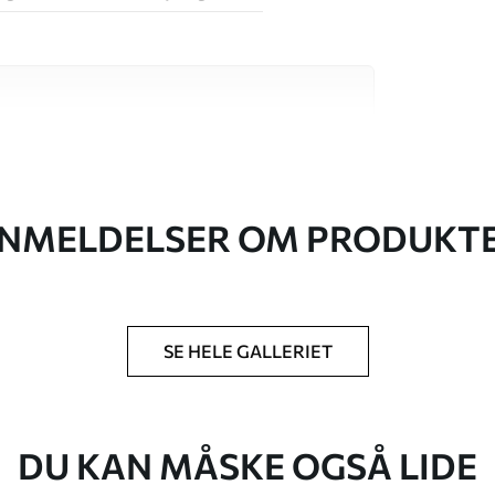
 høj kvalitet, som hver især passer til
. Du kan få flere oplysninger nedenfor eller
NMELDELSER OM PRODUKT
SE HELE GALLERIET
lse, du har angivet, og skæres i identiske
 til 50 cm.
g/eller tapetklæber.
DU KAN MÅSKE OGSÅ LIDE
tigt med en blød svamp. Tapeter med lakfinish