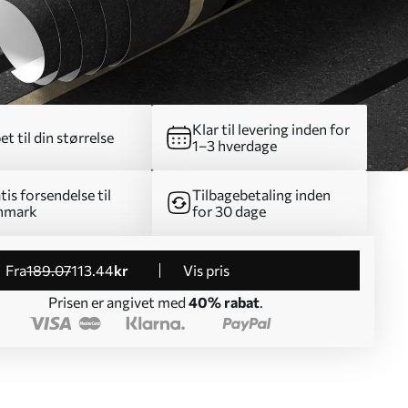
Klar til levering inden for
et til din størrelse
1–3 hverdage
tis forsendelse til
Tilbagebetaling inden
nmark
for 30 dage
fra
189
.07
113
.44
kr
Vis pris
Prisen er angivet med
40% rabat
.