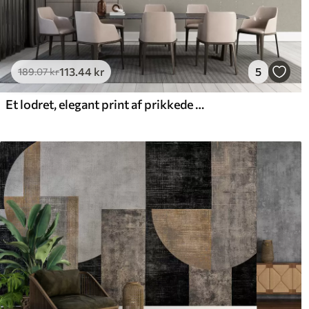
113
.44
kr
5
189
.07
kr
Et lodret, elegant print af prikkede guirlander på en beige tekstureret baggrund, der skaber en følelse af dybde og bevægelse