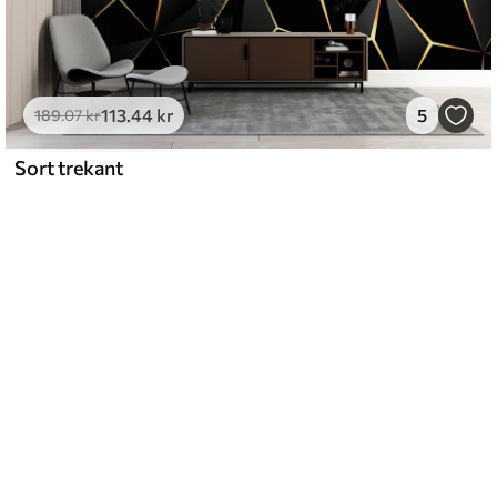
113
.44
kr
5
189
.07
kr
Sort trekant