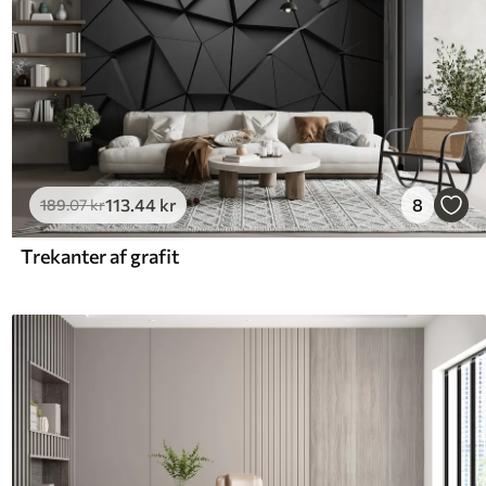
113
.44
kr
8
189
.07
kr
Trekanter af grafit