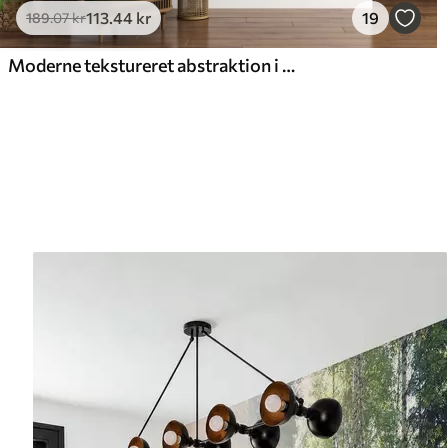
113
.44
kr
19
189
.07
kr
Moderne tekstureret abstraktion i sorte og orange farver