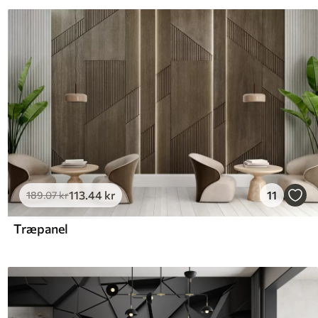
113
.44
kr
11
189
.07
kr
Træpanel