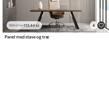
113
.44
kr
4
189
.07
kr
Panel med stave og træ