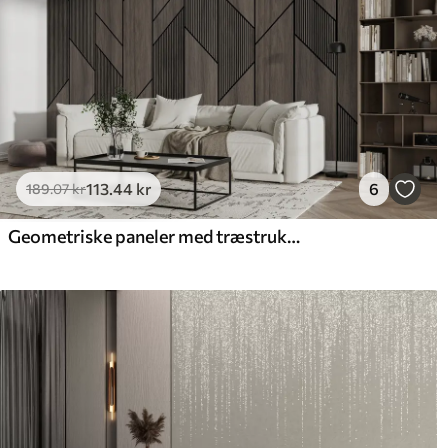
113
.44
kr
6
189
.07
kr
Geometriske paneler med træstruktur