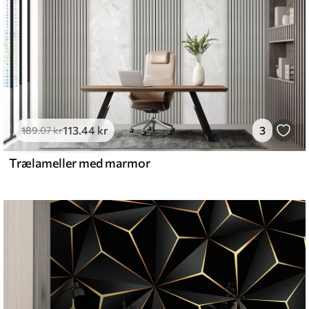
113
.44
kr
3
189
.07
kr
Trælameller med marmor