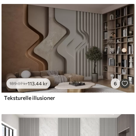
emium
8
.33
269
.00
kr
/m²
113
.44
kr
6
l and Stick
189
.07
kr
6
.67
400
.00
kr
/m²
Teksturelle illusioner