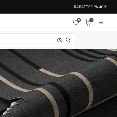
RABATTER PÅ 40 %
0
0