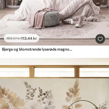
113
.44
kr
189
.07
kr
Bjerge og blomstrende lyserøde magnoliagrene, et landskab med dybde og tekstur