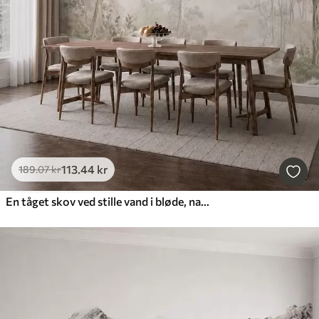
113
.44
kr
189
.07
kr
En tåget skov ved stille vand i bløde, naturlige pastelfarver