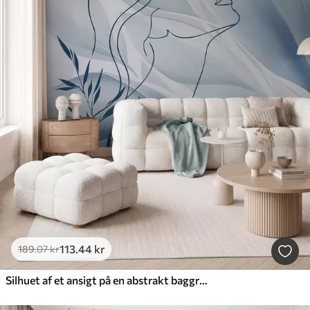
113
.44
kr
189
.07
kr
Silhuet af et ansigt på en abstrakt baggrund