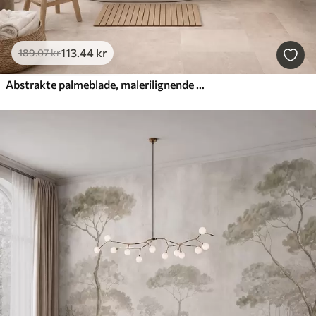
113
.44
kr
189
.07
kr
Abstrakte palmeblade, malerilignende motiv