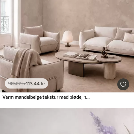
113
.44
kr
189
.07
kr
Varm mandelbeige tekstur med bløde, naturlige farveovergange