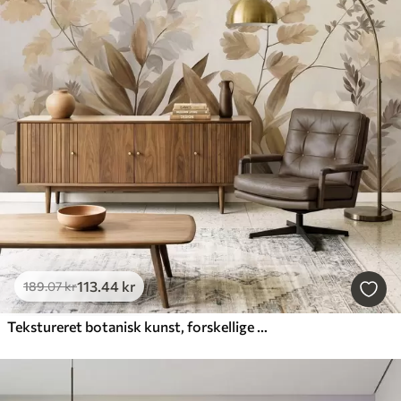
113
.44
kr
189
.07
kr
Tekstureret botanisk kunst, forskellige planter og blade i brune og beige nuancer