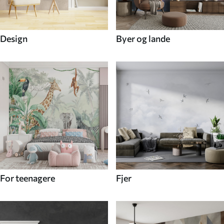
Design
Byer og lande
For teenagere
Fjer