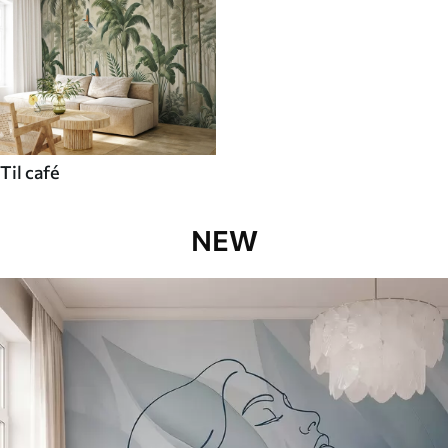
Til café
NEW