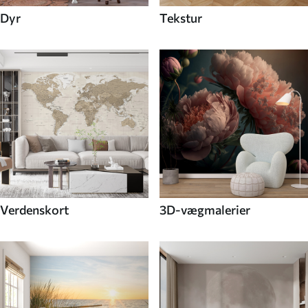
Dyr
Tekstur
Verdenskort
3D-vægmalerier