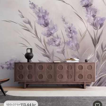
113
.44
kr
189
.07
kr