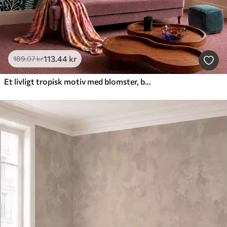
113
.44
kr
189
.07
kr
Et livligt tropisk motiv med blomster, blade og farverige frugter