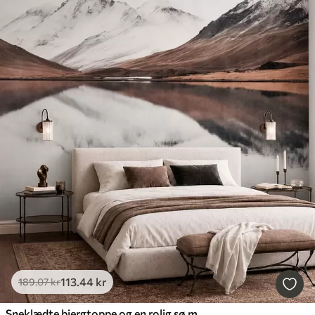
113
.44
kr
189
.07
kr
Sneklædte bjergtoppe og en rolig sø med et spejlblankt overflade