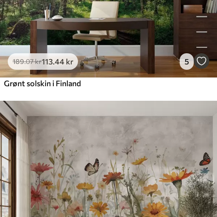
113
.44
kr
5
189
.07
kr
Grønt solskin i Finland