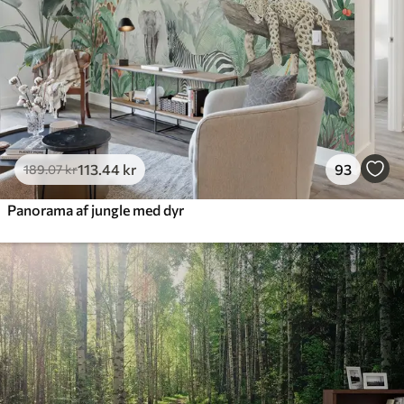
Premium vinyl
516
.67
310
.00
kr
/m²
Peel and Stick
666
.67
400
.00
kr
/m²
113
.44
kr
93
189
.07
kr
Panorama af jungle med dyr