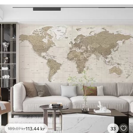
113
.44
kr
33
189
.07
kr