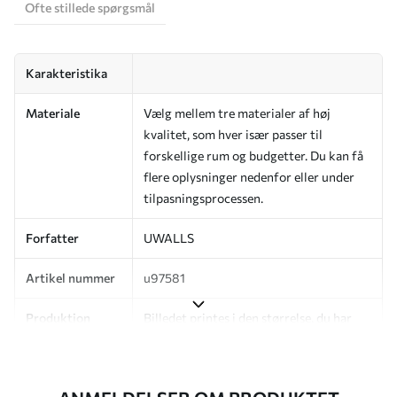
Ofte stillede spørgsmål
Karakteristika
Materiale
Vælg mellem tre materialer af høj
kvalitet, som hver især passer til
forskellige rum og budgetter. Du kan få
flere oplysninger nedenfor eller under
tilpasningsprocessen.
Forfatter
UWALLS
Artikel nummer
u97581
Produktion
Billedet printes i den størrelse, du har
angivet, og skæres i identiske strimler
med en bredde på op til 50 cm.