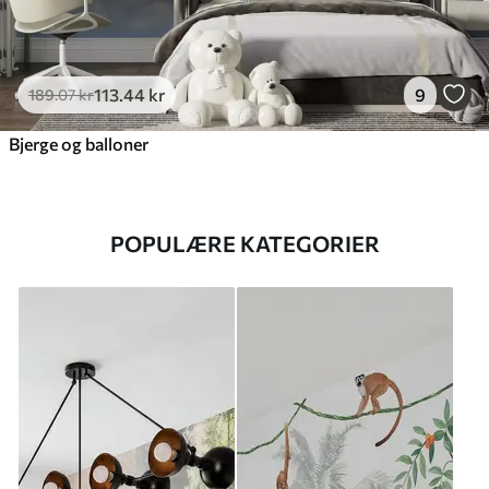
113
.44
kr
9
189
.07
kr
Bjerge og balloner
POPULÆRE KATEGORIER