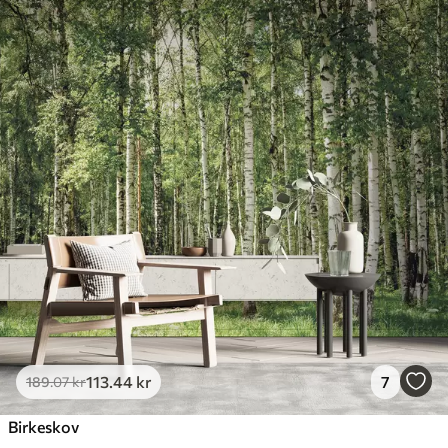
113
.44
kr
7
189
.07
kr
Birkeskov