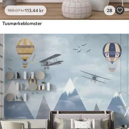
113
.44
kr
28
189
.07
kr
Tusmørkeblomster