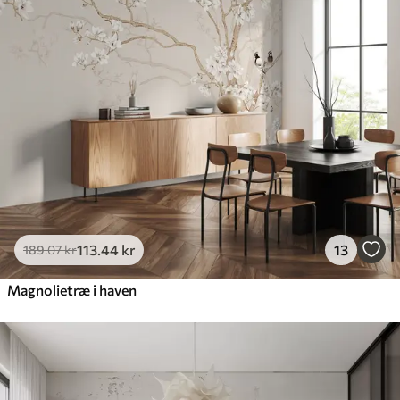
113
.44
kr
13
189
.07
kr
Magnolietræ i haven