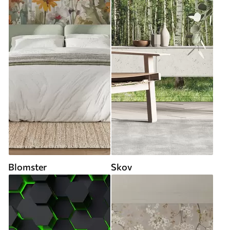
Blomster
Skov