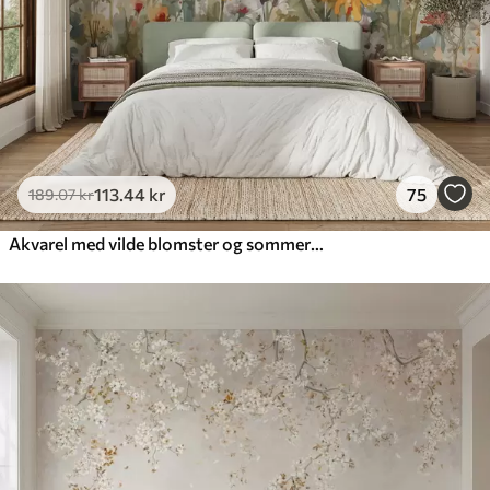
113
.44
kr
75
189
.07
kr
Akvarel med vilde blomster og sommerfugle