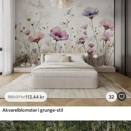
113
.44
kr
32
189
.07
kr
Akvarelblomster i grunge-stil