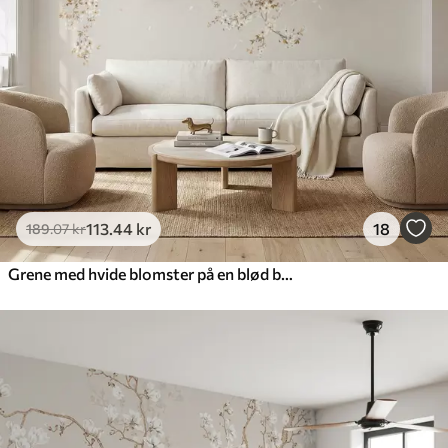
113
.44
kr
18
189
.07
kr
Grene med hvide blomster på en blød beige baggrund