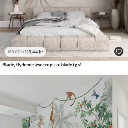
113
.44
kr
189
.07
kr
Bløde, flydende lyse tropiske blade i grå og ferskenfarvede nuancer, der blander sig i et blegt, neutralt print