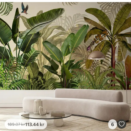
113
.44
kr
6
189
.07
kr