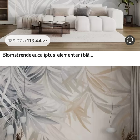
113
.44
kr
189
.07
kr
Blomstrende eucaliptus-elementer i blå og hvide nuancer med overlappende blade og kronblade i minimalistisk stil