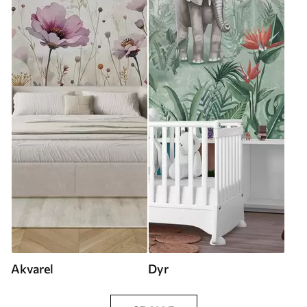
Akvarel
Dyr