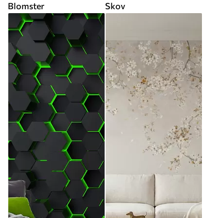
Blomster
Skov