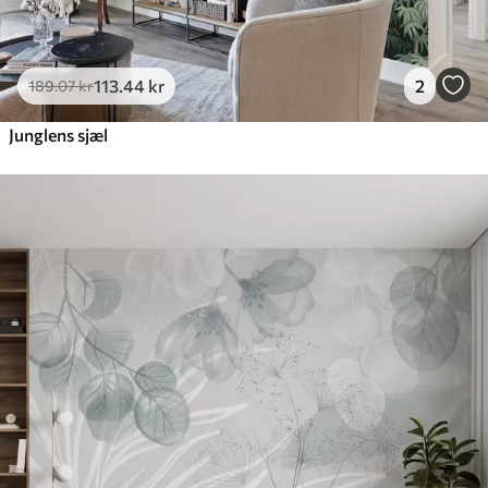
113
.44
kr
2
189
.07
kr
Junglens sjæl