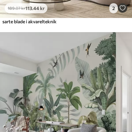
113
.44
kr
2
189
.07
kr
sarte blade i akvarelteknik