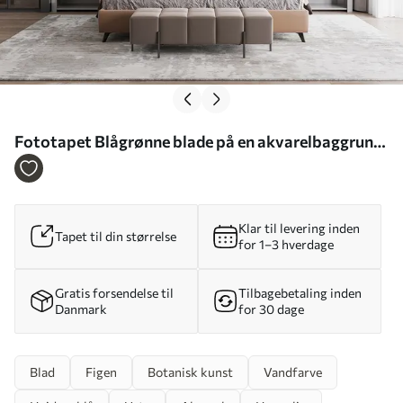
Fototapet Blågrønne blade på en akvarelbaggrund
Nr. u96406
Klar til levering inden
Tapet til din størrelse
for 1–3 hverdage
Gratis forsendelse til
Tilbagebetaling inden
Danmark
for 30 dage
Blad
Figen
Botanisk kunst
Vandfarve