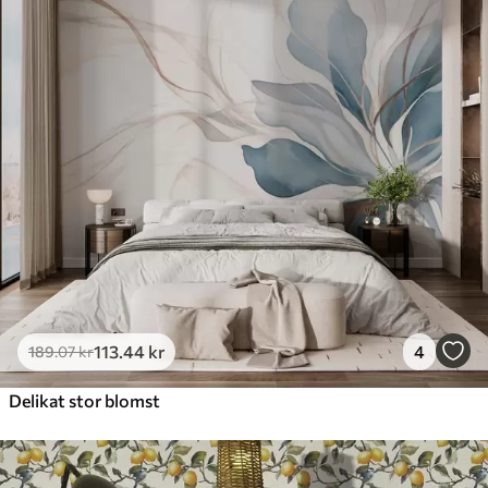
Premium
448
.33
269
.00
kr
/m²
Premium vinyl
516
.67
310
.00
kr
/m²
Peel and Stick
666
.67
400
.00
kr
/m²
113
.44
kr
4
189
.07
kr
Delikat stor blomst