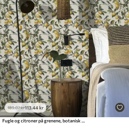
113
.44
kr
189
.07
kr
Fugle og citroner på grenene, botanisk akvareltegning