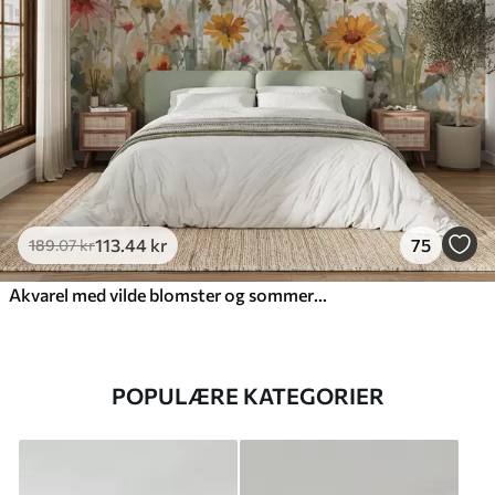
113
.44
kr
75
189
.07
kr
Akvarel med vilde blomster og sommerfugle
POPULÆRE KATEGORIER