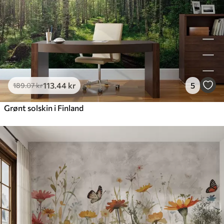
113
.44
kr
5
189
.07
kr
Grønt solskin i Finland