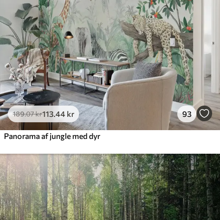
113
.44
kr
93
189
.07
kr
Panorama af jungle med dyr