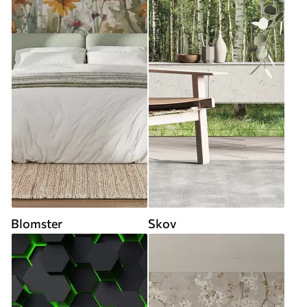
Blomster
Skov