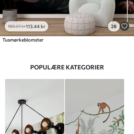
113
.44
kr
28
189
.07
kr
Tusmørkeblomster
POPULÆRE KATEGORIER