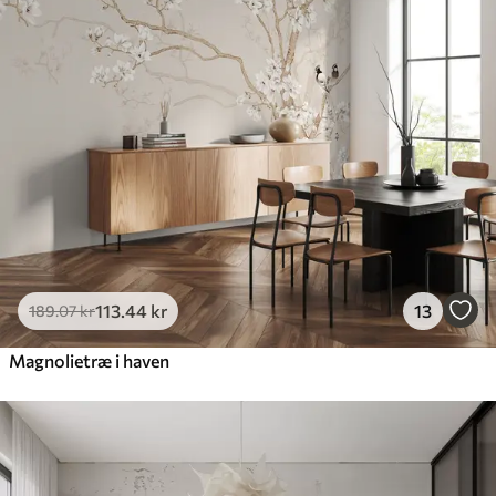
113
.44
kr
13
189
.07
kr
Magnolietræ i haven