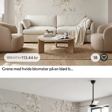
113
.44
kr
18
189
.07
kr
Grene med hvide blomster på en blød beige baggrund