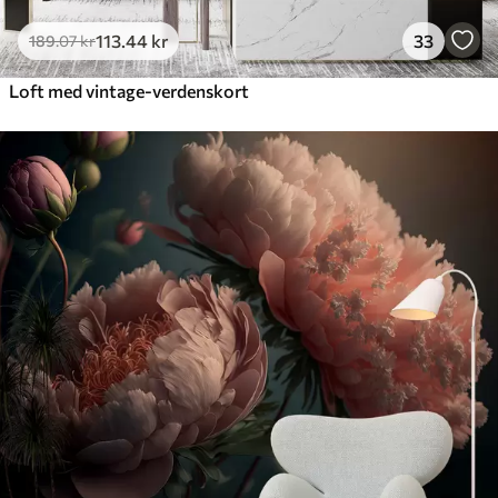
113
.44
kr
33
189
.07
kr
Loft med vintage-verdenskort