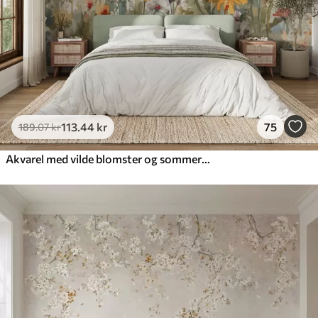
113
.44
kr
75
189
.07
kr
Akvarel med vilde blomster og sommerfugle