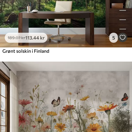
113
.44
kr
5
189
.07
kr
Grønt solskin i Finland