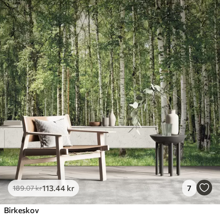
113
.44
kr
7
189
.07
kr
Birkeskov