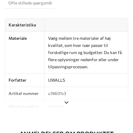
Ofte stillede spørgsmål
Karakteristika
Materiale
Vælg mellem tre materialer af høj
kvalitet, som hver især passer til
forskellige rum og budgetter. Du kan få
flere oplysninger nedenfor eller under
tilpasningsprocessen.
Forfatter
UWALLS
Artikel nummer
u74601v3
Efterbehandling
Halvmat.
Produktion
Billedet printes i den størrelse, du har
angivet, og skæres i identiske strimler