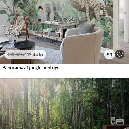
Premium vinyl
516
.67
310
.00
kr
/m²
Peel and Stick
666
.67
400
.00
kr
/m²
113
.44
kr
93
189
.07
kr
Panorama af jungle med dyr