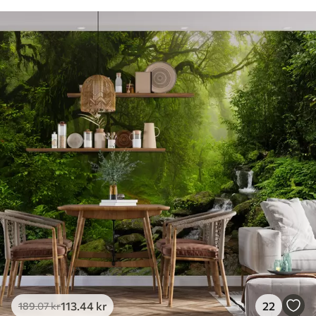
113
.44
kr
22
189
.07
kr