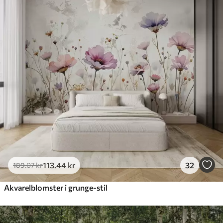
113
.44
kr
32
189
.07
kr
Akvarelblomster i grunge-stil