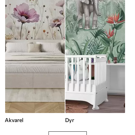
Akvarel
Dyr