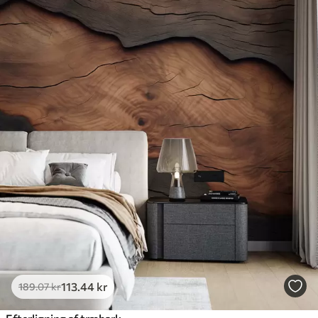
113
.44
kr
189
.07
kr