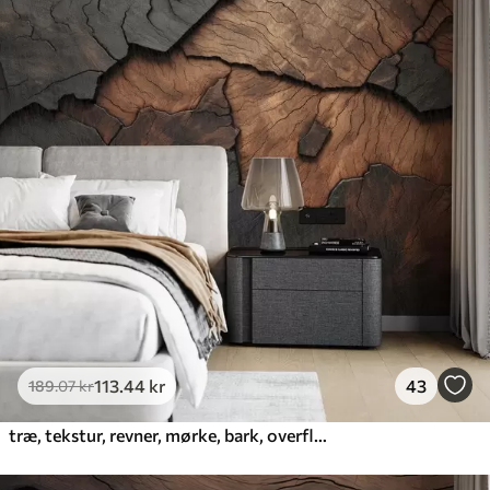
Standard
385
.83
231
.50
kr
/m²
Premium
448
.33
269
.00
kr
/m²
Premium vinyl
516
.67
310
.00
kr
/m²
Peel and Stick
666
.67
400
.00
kr
/m²
113
.44
kr
43
189
.07
kr
træ, tekstur, revner, mørke, bark, overflade