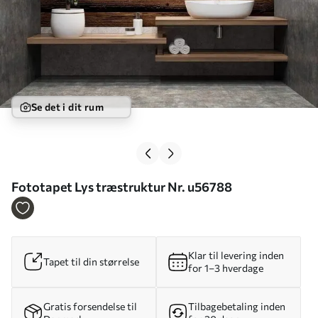
Se det i dit rum
Fototapet Lys træstruktur Nr. u56788
Klar til levering inden
Tapet til din størrelse
for 1–3 hverdage
Gratis forsendelse til
Tilbagebetaling inden