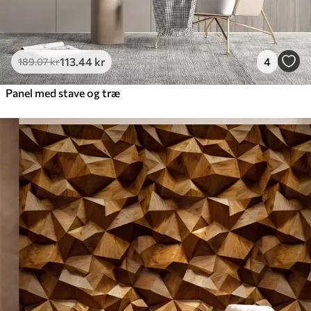
113
.44
kr
4
189
.07
kr
Panel med stave og træ