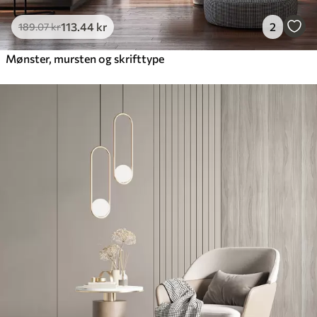
113
.44
kr
2
189
.07
kr
Mønster, mursten og skrifttype