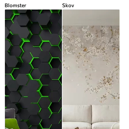
Blomster
Skov