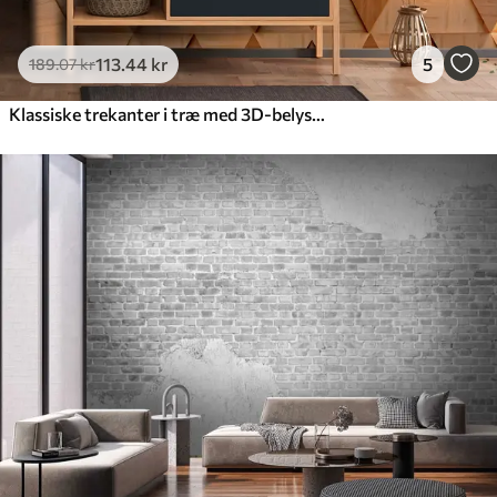
113
.44
kr
5
189
.07
kr
Klassiske trekanter i træ med 3D-belysning