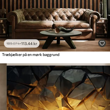
113
.44
kr
189
.07
kr
Træbjælker på en mørk baggrund