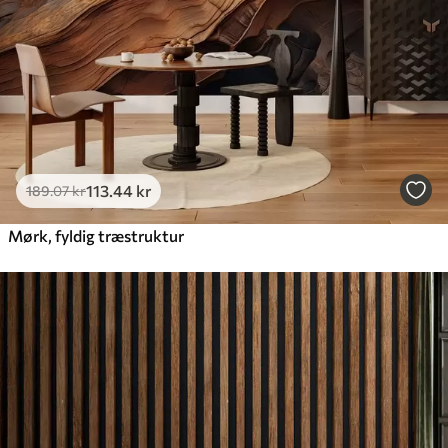
113
.44
kr
189
.07
kr
Mørk, fyldig træstruktur