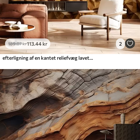
113
.44
kr
2
189
.07
kr
efterligning af en kantet reliefvæg lavet af træ