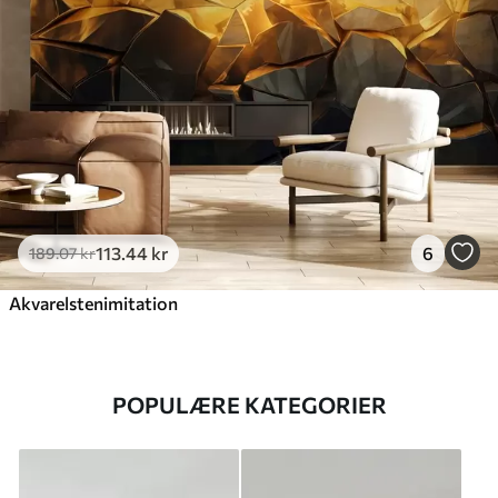
113
.44
kr
6
189
.07
kr
Akvarelstenimitation
POPULÆRE KATEGORIER