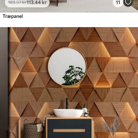
113
.44
kr
11
189
.07
kr
Træpanel