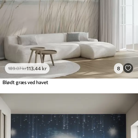
113
.44
kr
8
189
.07
kr
Blødt græs ved havet