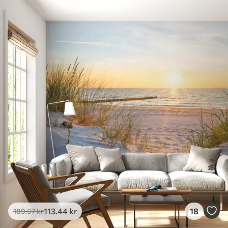
Tilgængelige materialer
Standard
385
.83
231
.50
kr
/m²
Premium
448
.33
269
.00
kr
/m²
Premium vinyl
516
.67
310
.00
kr
/m²
Peel and Stick
666
.67
400
.00
kr
/m²
113
.44
kr
18
189
.07
kr