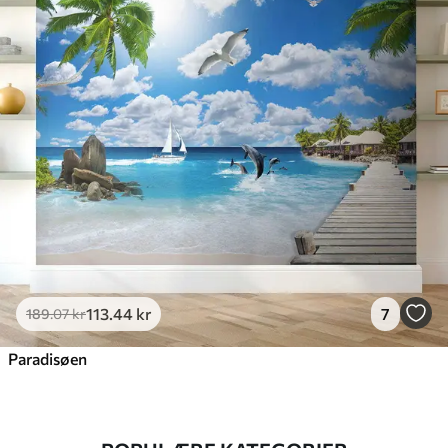
113
.44
kr
7
189
.07
kr
Paradisøen