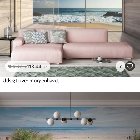
113
.44
kr
7
189
.07
kr
Udsigt over morgenhavet