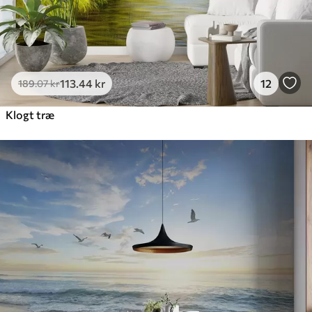
113
.44
kr
12
189
.07
kr
Klogt træ