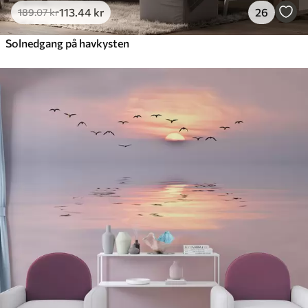
113
.44
kr
26
189
.07
kr
Solnedgang på havkysten