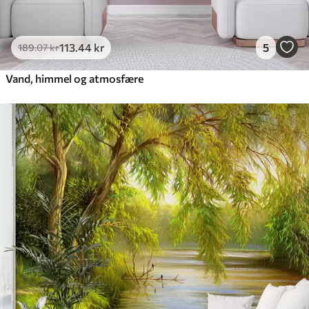
113
.44
kr
5
189
.07
kr
Vand, himmel og atmosfære