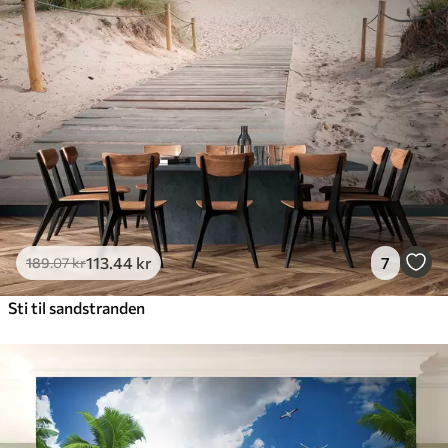
113
.44
kr
7
189
.07
kr
Sti til sandstranden