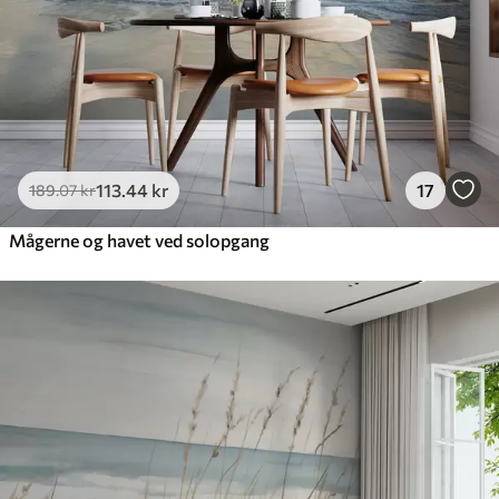
113
.44
kr
17
189
.07
kr
Mågerne og havet ved solopgang