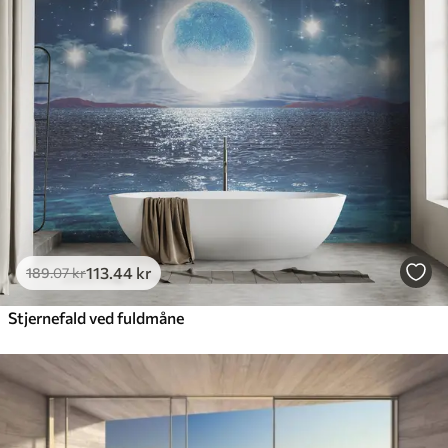
113
.44
kr
189
.07
kr
Stjernefald ved fuldmåne