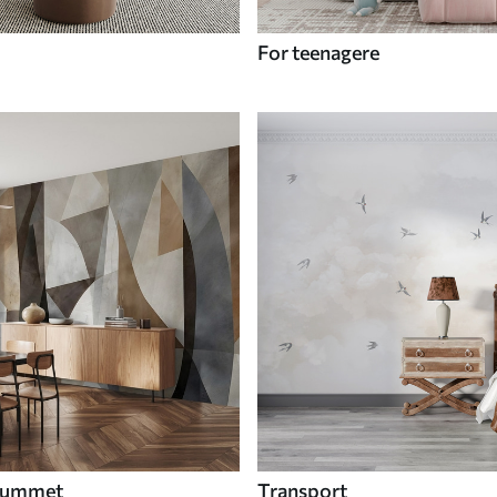
For teenagere
 rummet
Transport