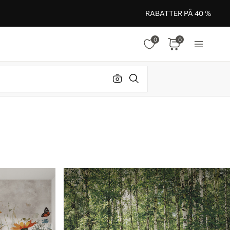
RABATTER PÅ 40 %
0
0