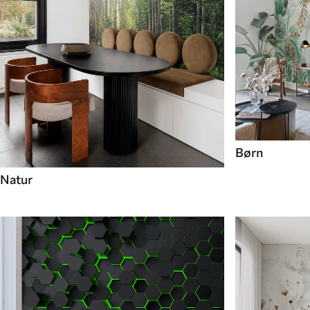
Børn
Natur