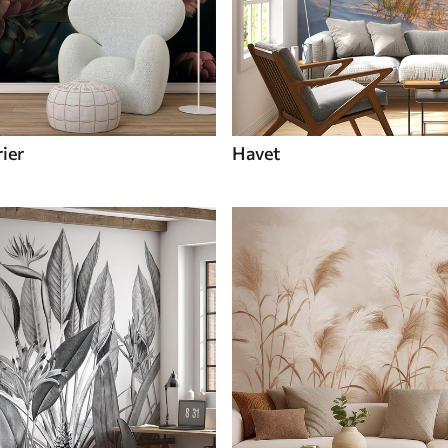
ier
Havet