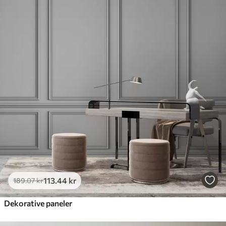
Standard
385
.83
231
.50
kr
/m²
Premium
448
.33
269
.00
kr
/m²
Premium vinyl
516
.67
310
.00
kr
/m²
Peel and Stick
666
.67
400
.00
kr
/m²
113
.44
kr
189
.07
kr
Dekorative paneler