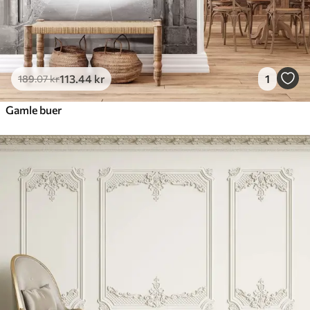
113
.44
kr
1
189
.07
kr
Gamle buer