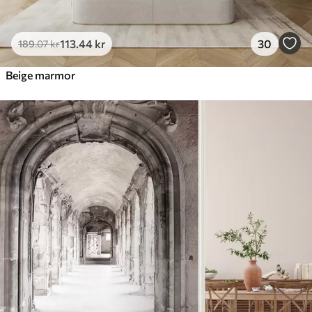
113
.44
kr
30
189
.07
kr
Beige marmor