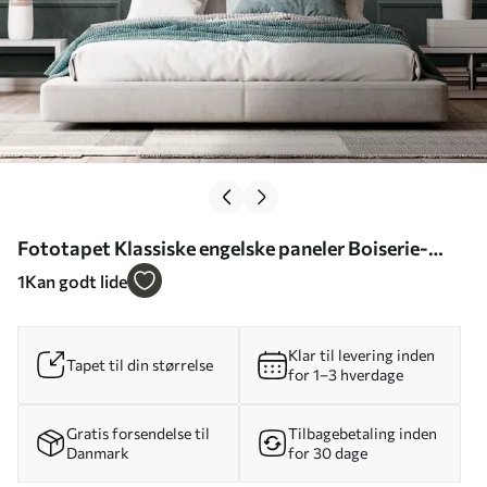
Fototapet Klassiske engelske paneler Boiserie-
marmorstruktur Nr. u96929
1
Kan godt lide
Klar til levering inden
Tapet til din størrelse
for 1–3 hverdage
Gratis forsendelse til
Tilbagebetaling inden
Danmark
for 30 dage