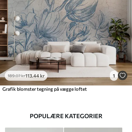
113
.44
kr
1
189
.07
kr
Grafik blomster tegning på vægge loftet
POPULÆRE KATEGORIER