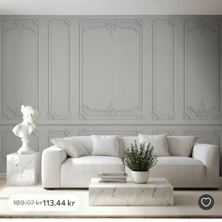
113
.44
kr
189
.07
kr