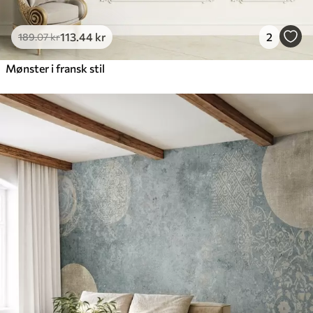
113
.44
kr
2
189
.07
kr
Mønster i fransk stil