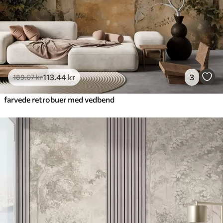
113
.44
kr
3
189
.07
kr
farvede retrobuer med vedbend