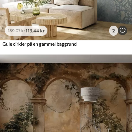
113
.44
kr
2
189
.07
kr
Gule cirkler på en gammel baggrund