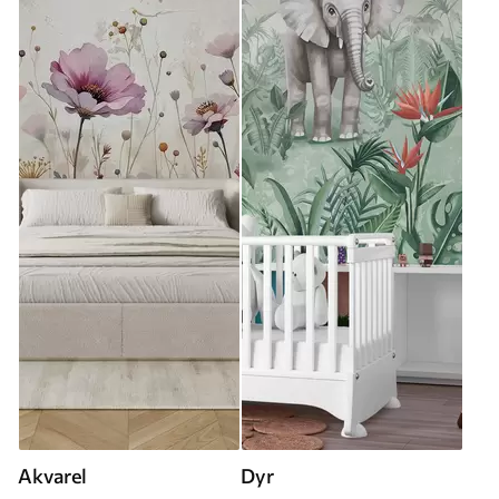
Akvarel
Dyr