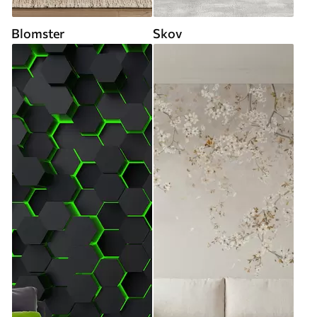
Blomster
Skov