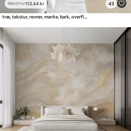
113
.44
kr
43
189
.07
kr
træ, tekstur, revner, mørke, bark, overflade