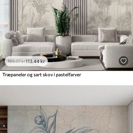
113
.44
kr
189
.07
kr
Træpaneler og sart skov i pastelfarver