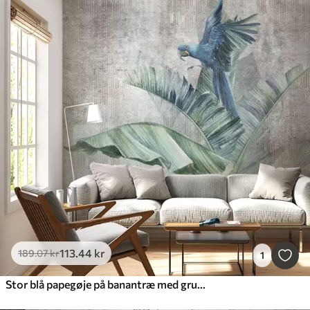
113
.44
kr
189
.07
kr
1
Stor blå papegøje på banantræ med grunge betontekstur