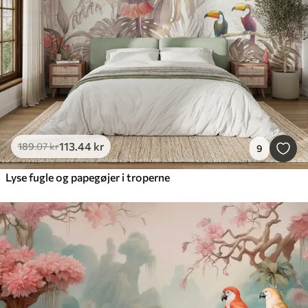
113
.44
kr
189
.07
kr
9
Lyse fugle og papegøjer i troperne