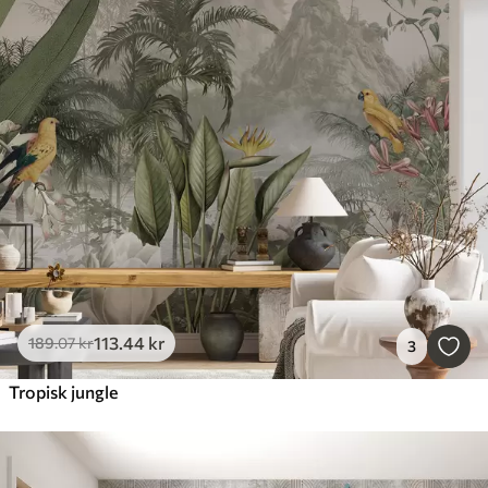
113
.44
kr
189
.07
kr
3
Tropisk jungle