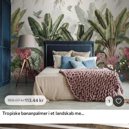
113
.44
kr
189
.07
kr
1
Tropiske bananpalmer i et landskab med araer og sommerfugle i vintage-stil