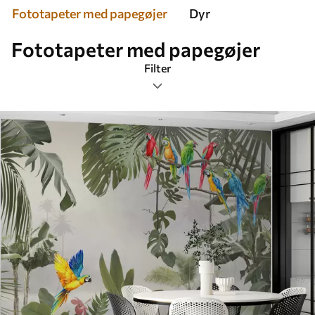
Fototapeter med papegøjer
Dyr
Fototapeter med papegøjer
Filter
Tags
Billedformat
Farve
Smart
Nulstil alting