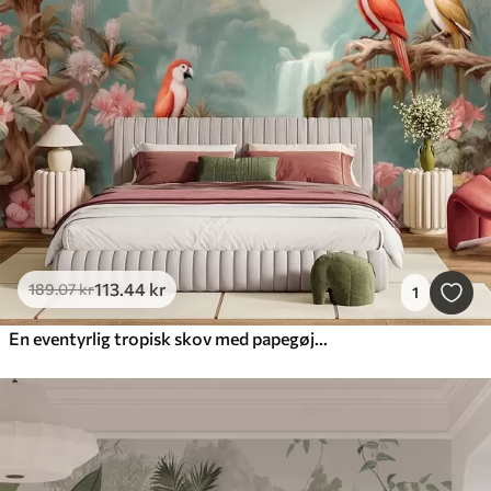
113
.44
kr
189
.07
kr
1
En eventyrlig tropisk skov med papegøjer, blomstrende træer med lyserøde blomster og et vandfald