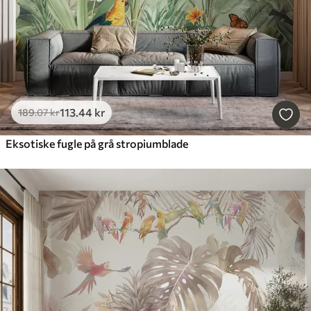
113
.44
kr
189
.07
kr
Eksotiske fugle på grå stropiumblade