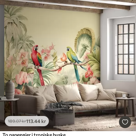
113
.44
kr
189
.07
kr
To papegøjer i tropiske buske