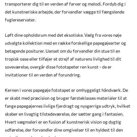
transporterer dig til en verden af farver og melodi. Fordyb dig i
det kunstneriske arbejde, der forvandler vægge til fængslende
fuglereservater.
Løft dine opholdsrum med det eksotiske. Vælg fra vores nøje
udvalgte kollektion med en række forskellige papegøjearter og
betagende positurer. Uanset om du forvandler din stue til en
tropisk oase eller tilføjer et strejf af naturens livlighed til dit
soveværelse, overgår disse fototapeter ren kunst - de er
invitationer til en verden af forundring.
Kernen i vores papegøje fototapet er omhyggeligt håndværk. De
er skabt med præcision og bruger førsteklasses materialer til at
fange papegøjernes livlige fjerdragt og nysgerrige udtryk, hvilket
skaber en livagtig tilstedeværelse, der sætter gang i fantasien.
Hvert vægmaleri er en fusion af kunstnerisk vision og dygtig
udførelse, der forvandler dine omgivelser til en hyldest til den