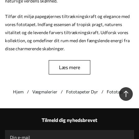
naturlige verdens skønhed.
Tilfør dit miljø papegøjernes tiltrækningskraft og elegance med
vores fototapet. Indfang essensen af tropisk pragt, naturens
vitalitet og de levende farvers tiltrækningskraft. Udforsk vores
kollektion, og omdefiner dit rum med den fængslende energi fra
disse charmerende skabninger.
læs mere
Hjem
Vægmalerier
Fototapeter Dyr
Fototapeter
med
papegøjer
Vores fordele
Svar på spørgsmål:
1
Tilmeld dig nyhedsbrevet
Produktion efter individuelle størrelser
Tag del i 2025-feriekampagnerne og få rabat
Gratis professionel fotoredigering
Kampagnekoder med rabat på bestilling!