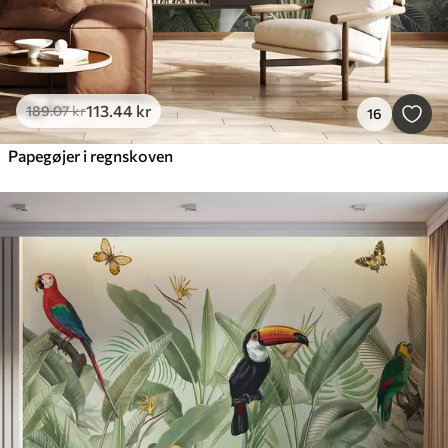
113
.44
kr
189
.07
kr
16
Papegøjer i regnskoven