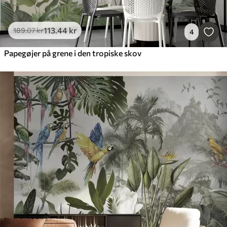
113
.44
kr
189
.07
kr
4
Papegøjer på grene i den tropiske skov