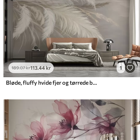
113
.44
kr
1
189
.07
kr
Bløde, fluffy hvide fjer og tørrede blomster på en neutral pastelbeige baggrund