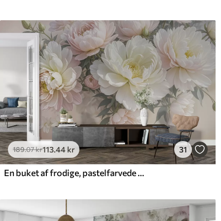
113
.44
kr
31
189
.07
kr
En buket af frodige, pastelfarvede pæoner og andre blomster på en blød, sløret baggrund