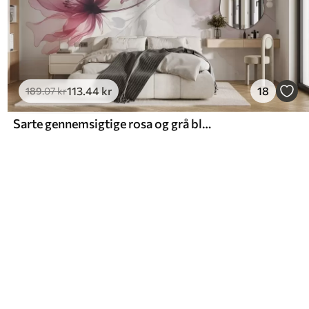
113
.44
kr
18
189
.07
kr
Sarte gennemsigtige rosa og grå blomster med bløde, slørede kronblade på hvid baggrund