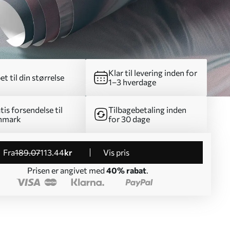
Klar til levering inden for
et til din størrelse
1–3 hverdage
tis forsendelse til
Tilbagebetaling inden
nmark
for 30 dage
fra
189
.07
113
.44
kr
Vis pris
Prisen er angivet med
40% rabat
.