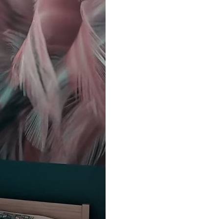
emium
8
.33
269
.00
kr
/m²
l and Stick
6
.67
400
.00
kr
/m²