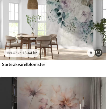
113
.44
kr
8
189
.07
kr
Sarte akvarelblomster