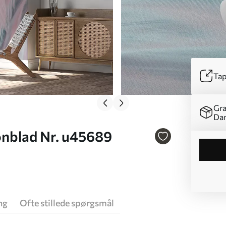
Tap
Gra
Da
onblad Nr. u45689
ng
Ofte stillede spørgsmål