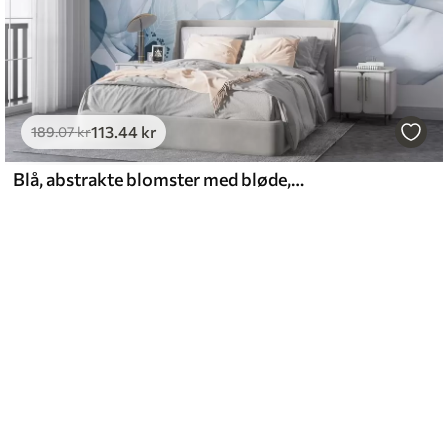
113
.44
kr
189
.07
kr
Blå, abstrakte blomster med bløde, gennemskinnelige kronblade og fine detaljer på en hvid baggrund