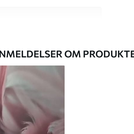
 høj kvalitet, som hver især passer til
. Du kan få flere oplysninger nedenfor eller
NMELDELSER OM PRODUKT
lse, du har angivet, og skæres i identiske
 til 50 cm.
g/eller tapetklæber.
tigt med en blød svamp. Tapeter med lakfinish