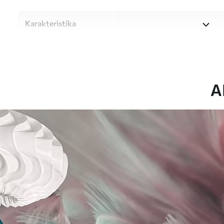
Karakteristika
Materiale
Vælg mellem tre materialer af
forskellige rum og budgetter
under tilpasningsprocessen.
A
Forfatter
UWALLS
Artikel nummer
u45689
Produktion
Billedet printes i den større
strimler med en bredde på op
Derudover
Du kan tilføje en lakering o
Rengøring
Tapetet kan rengøres forsig
kan rengøres med vand.