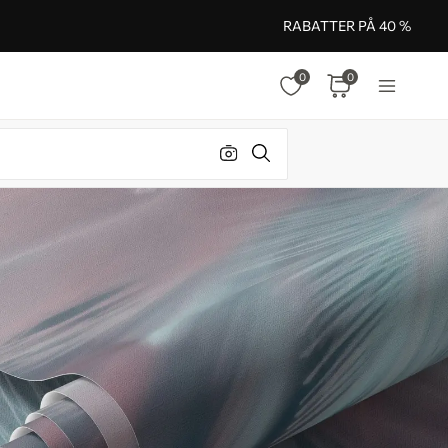
RABATTER PÅ 40 %
0
0