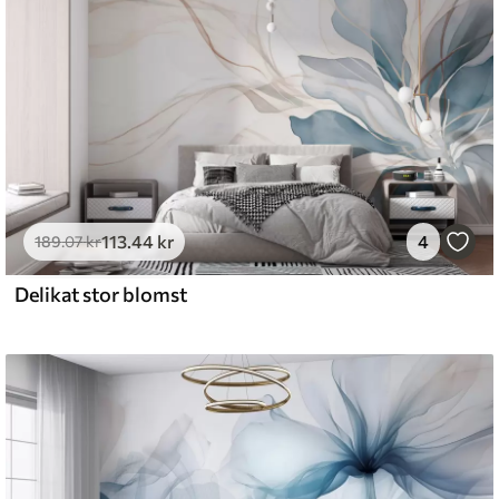
113
.44
kr
4
189
.07
kr
Delikat stor blomst