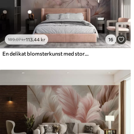
113
.44
kr
16
189
.07
kr
En delikat blomsterkunst med store pastelfarvede blomster med gennemskinnelige kronblade, bløde stilke og en blid diffus baggrund