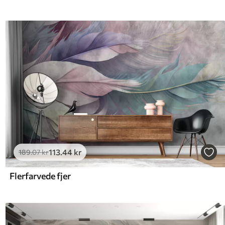
113
.44
kr
189
.07
kr
Flerfarvede fjer