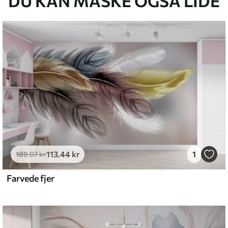
DU KAN MÅSKE OGSÅ LIDE
113
.44
kr
1
189
.07
kr
Farvede fjer