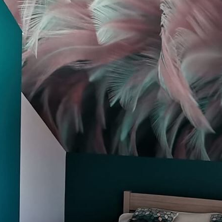
Anvendelsesmetode
Problemfri anvendelse
Tilgængelige materialer
Standard
Pr
385
.83
44
231
.50
kr
/m²
Premium vinyl
Pee
516
.67
66
310
.00
kr
/m²