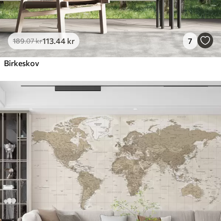
113
.44
kr
7
189
.07
kr
Birkeskov