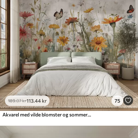
113
.44
kr
75
189
.07
kr
Akvarel med vilde blomster og sommerfugle