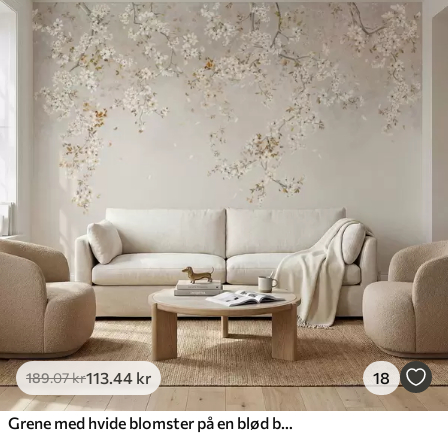
113
.44
kr
18
189
.07
kr
Grene med hvide blomster på en blød beige baggrund