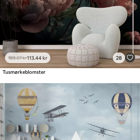
113
.44
kr
28
189
.07
kr
Tusmørkeblomster