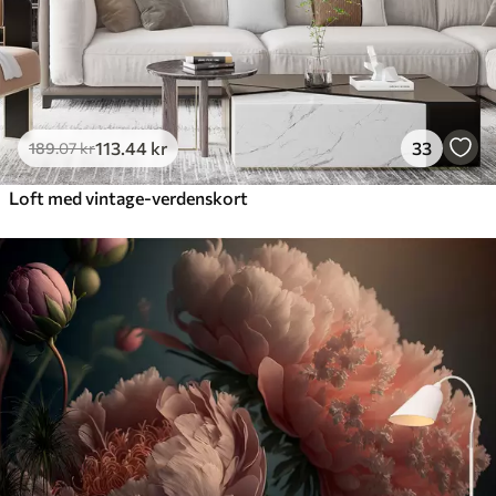
113
.44
kr
33
189
.07
kr
Loft med vintage-verdenskort