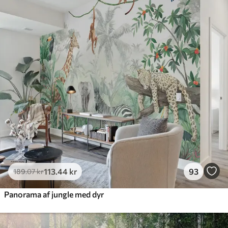
385
.83
231
.50
kr
/m²
Premium
448
.33
269
.00
kr
/m²
Premium vinyl
516
.67
310
.00
kr
/m²
Peel and Stick
666
.67
400
.00
kr
/m²
113
.44
kr
93
189
.07
kr
Panorama af jungle med dyr