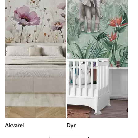
Akvarel
Dyr