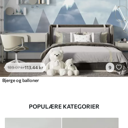
113
.44
kr
9
189
.07
kr
Bjerge og balloner
POPULÆRE KATEGORIER