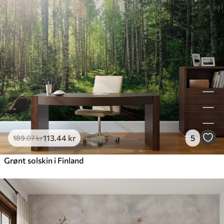
113
.44
kr
5
189
.07
kr
Grønt solskin i Finland