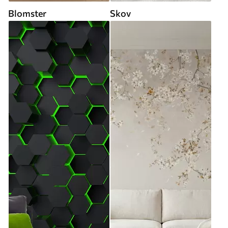
Blomster
Skov