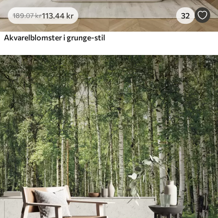
113
.44
kr
32
189
.07
kr
Akvarelblomster i grunge-stil