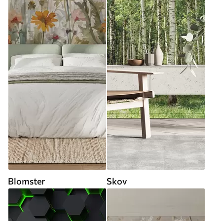
Blomster
Skov