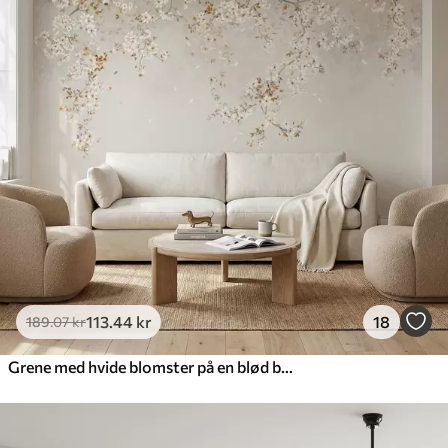
113
.44
kr
18
189
.07
kr
Grene med hvide blomster på en blød beige baggrund