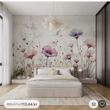
113
.44
kr
32
189
.07
kr