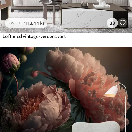
113
.44
kr
33
189
.07
kr
Loft med vintage-verdenskort