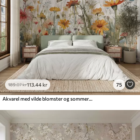
113
.44
kr
75
189
.07
kr
Akvarel med vilde blomster og sommerfugle