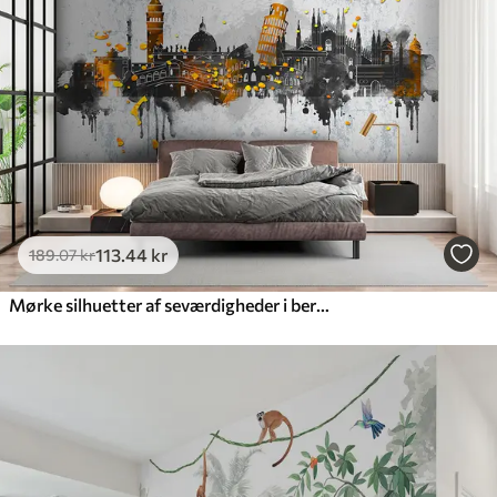
385
.83
231
.50
kr
/m²
Premium
448
.33
269
.00
kr
/m²
Premium vinyl
516
.67
310
.00
kr
/m²
113
.44
kr
189
.07
kr
Peel and Stick
Mørke silhuetter af seværdigheder i berømte byer
666
.67
400
.00
kr
/m²