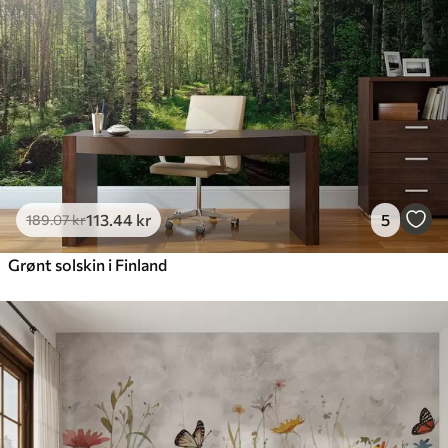
113
.44
kr
5
189
.07
kr
Grønt solskin i Finland