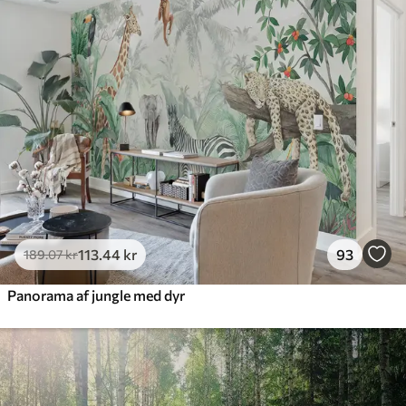
113
.44
kr
93
189
.07
kr
Panorama af jungle med dyr