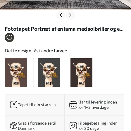
Fototapet Portræt af en lama med solbriller og en
vifte af palmeblade Nr. u98177
Dette design fås i andre farver:
Klar til levering inden
Tapet til din størrelse
for 1–3 hverdage
Gratis forsendelse til
Tilbagebetaling inden
Danmark
for 30 dage