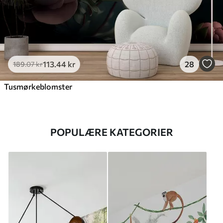
113
.44
kr
28
189
.07
kr
Tusmørkeblomster
POPULÆRE KATEGORIER