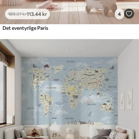
113
.44
kr
4
189
.07
kr
Det eventyrlige Paris