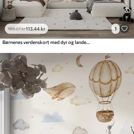
113
.44
kr
1
189
.07
kr
Børnenes verdenskort med dyr og landemærker