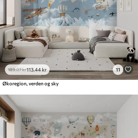
Premium vinyl
516
.67
310
.00
kr
/m²
Peel and Stick
666
.67
400
.00
kr
/m²
113
.44
kr
11
189
.07
kr
Økoregion, verden og sky