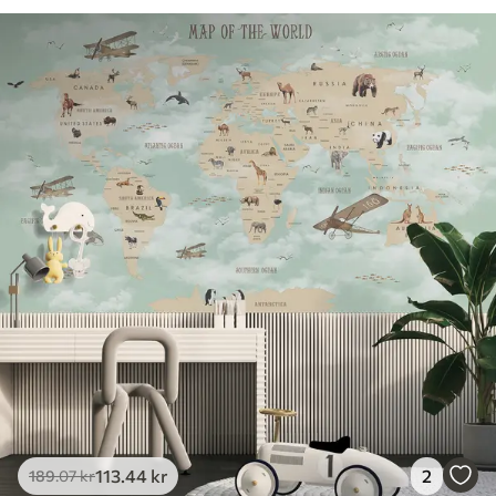
113
.44
kr
2
189
.07
kr