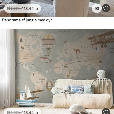
113
.44
kr
93
189
.07
kr
Panorama af jungle med dyr
113
.44
kr
189
.07
kr