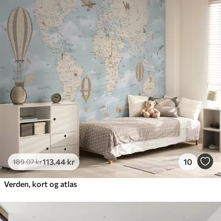
113
.44
kr
10
189
.07
kr
Verden, kort og atlas