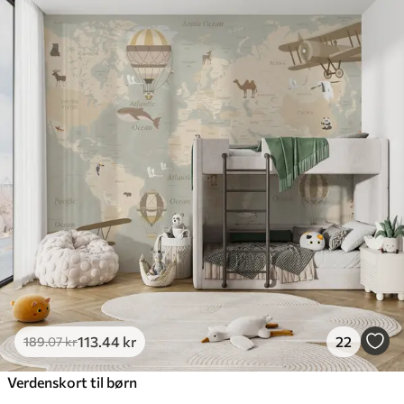
113
.44
kr
22
189
.07
kr
Verdenskort til børn