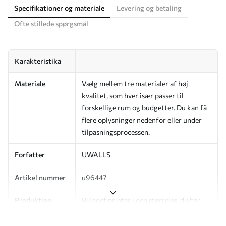
Specifikationer og materiale
Levering og betaling
Ofte stillede spørgsmål
Karakteristika
Materiale
Vælg mellem tre materialer af høj
kvalitet, som hver især passer til
forskellige rum og budgetter. Du kan få
flere oplysninger nedenfor eller under
tilpasningsprocessen.
Forfatter
UWALLS
Artikel nummer
u96447
Produktion
Billedet printes i den størrelse, du har
angivet, og skæres i identiske strimler
med en bredde på op til 50 cm.