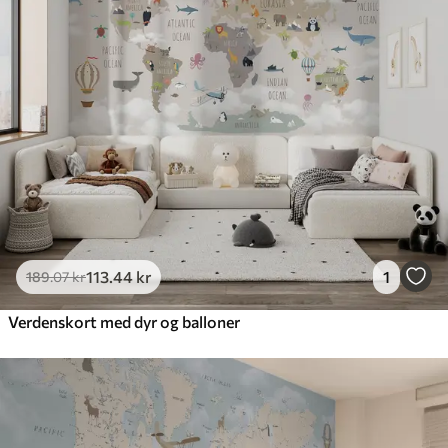
113
.44
kr
1
189
.07
kr
Verdenskort med dyr og balloner