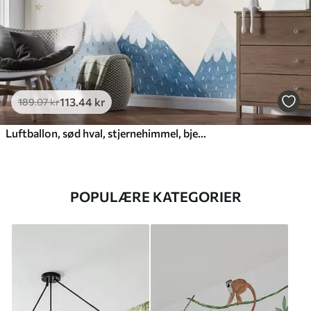
113
.44
kr
189
.07
kr
Luftballon, sød hval, stjernehimmel, bjerge, akvarel, blå og beige farver
POPULÆRE KATEGORIER