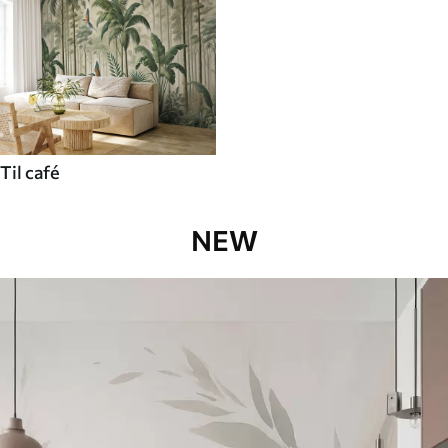
Til café
NEW