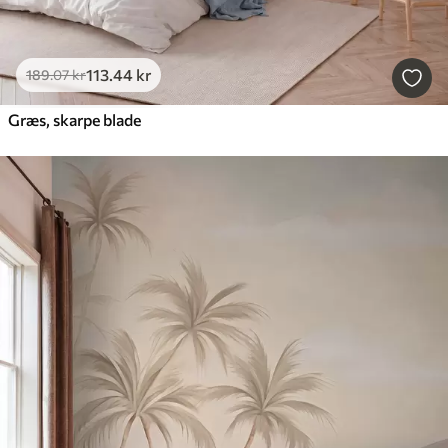
113
.44
kr
189
.07
kr
Græs, skarpe blade