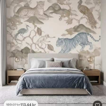
113
.44
kr
189
.07
kr