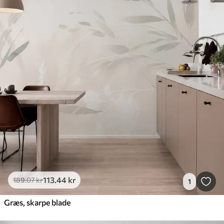
113
.44
kr
189
.07
kr
1
Græs, skarpe blade