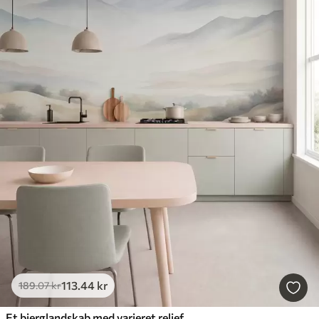
113
.44
kr
189
.07
kr
Et bjerglandskab med varieret relief