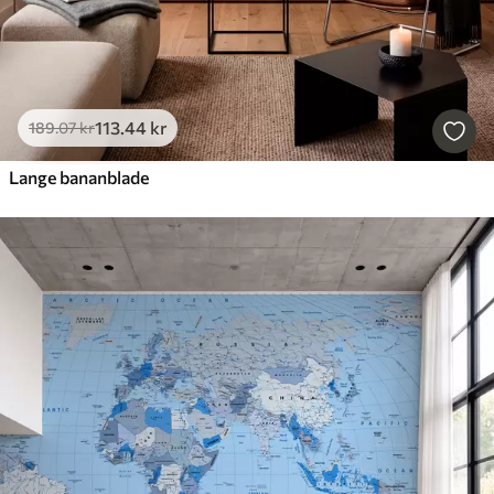
113
.44
kr
189
.07
kr
Lange bananblade