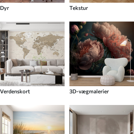
Dyr
Tekstur
Verdenskort
3D-vægmalerier