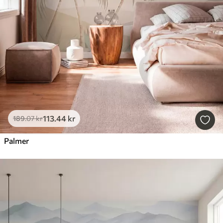
113
.44
kr
189
.07
kr
Palmer