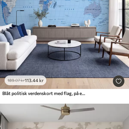
113
.44
kr
189
.07
kr
Blåt politisk verdenskort med flag, på engelsk