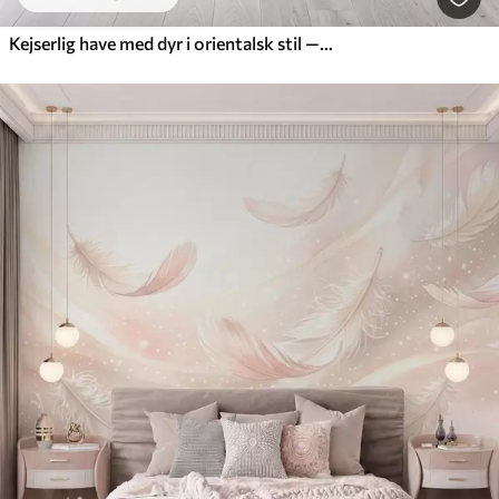
Kejserlig have med dyr i orientalsk stil — abe, leopard, tiger, påfugl og hejre