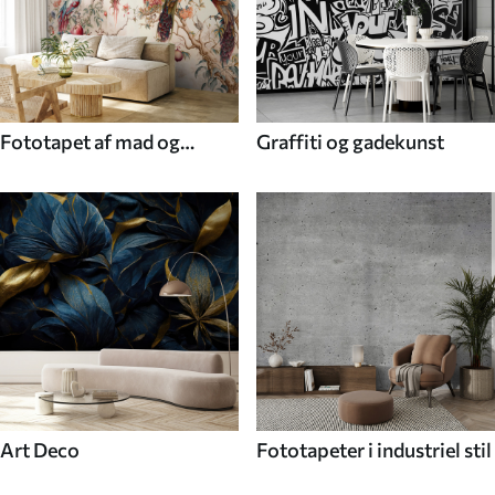
Fototapet af mad og
Graffiti og gadekunst
drikke
Art Deco
Fototapeter i industriel stil