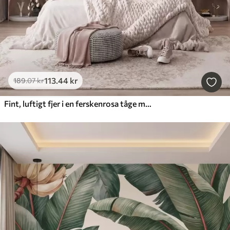
113
.44
kr
189
.07
kr
Fint, luftigt fjer i en ferskenrosa tåge med glans