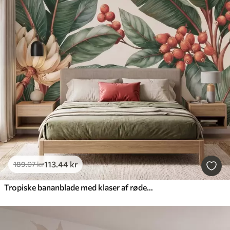
113
.44
kr
189
.07
kr
Tropiske bananblade med klaser af røde kaffebær, i akvarelstil