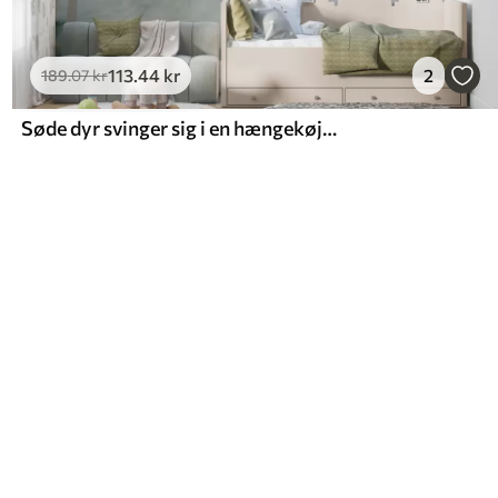
113
.44
kr
2
189
.07
kr
Søde dyr svinger sig i en hængekøje i skoven