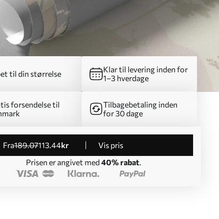
Klar til levering inden for
et til din størrelse
1–3 hverdage
tis forsendelse til
Tilbagebetaling inden
nmark
for 30 dage
fra
189
.07
113
.44
kr
Vis pris
Prisen er angivet med
40% rabat
.