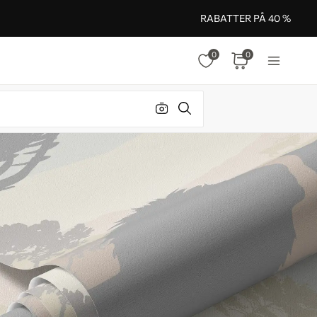
RABATTER PÅ 40 %
0
0