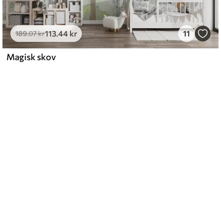
113
.44
kr
11
189
.07
kr
Magisk skov