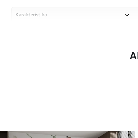
Karakteristika
Materiale
Vælg mellem tre materialer af
forskellige rum og budgetter
under tilpasningsprocessen.
A
Forfatter
UWALLS
Artikel nummer
u93761
Produktion
Billedet printes i den større
strimler med en bredde på op
Derudover
Du kan tilføje en lakering o
Rengøring
Tapetet kan rengøres forsig
kan rengøres med vand.