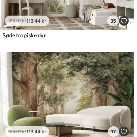
113
.44
kr
35
189
.07
kr
Søde tropiske dyr
113
.44
kr
17
189
.07
kr