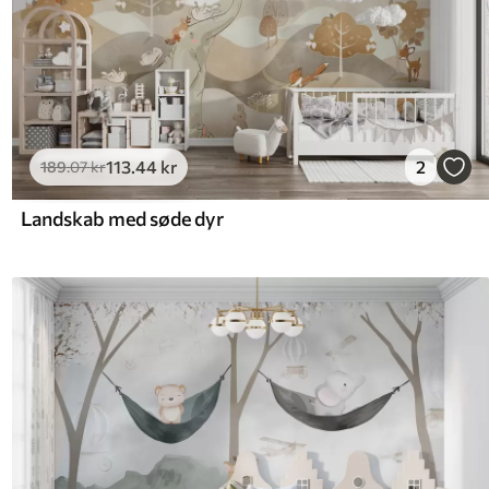
113
.44
kr
2
189
.07
kr
Landskab med søde dyr