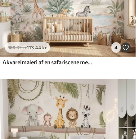
113
.44
kr
4
189
.07
kr
Akvarelmaleri af en safariscene med dyr i sarte pastelfarver, herunder en giraf, en elefantunge, en zebra og en løveunge