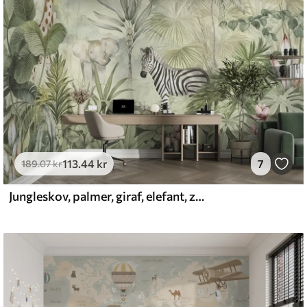
emium
8
.33
269
.00
kr
/m²
113
.44
kr
7
l and Stick
189
.07
kr
6
.67
400
.00
kr
/m²
Jungleskov, palmer, giraf, elefant, zebra, akvarel, grønt, banantræ, blomster