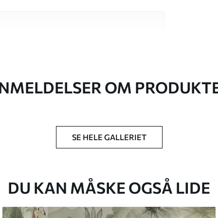
 høj kvalitet, som hver især passer til
. Du kan få flere oplysninger nedenfor eller
NMELDELSER OM PRODUKT
SE HELE GALLERIET
lse, du har angivet, og skæres i identiske
 til 50 cm.
g/eller tapetklæber.
DU KAN MÅSKE OGSÅ LIDE
tigt med en blød svamp. Tapeter med lakfinish