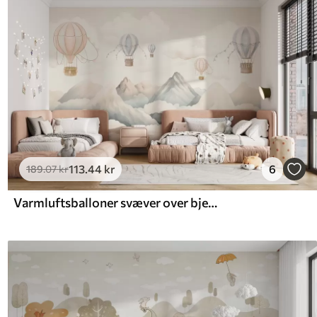
113
.44
kr
6
189
.07
kr
Varmluftsballoner svæver over bjerge i neutrale, bløde pastelfarver