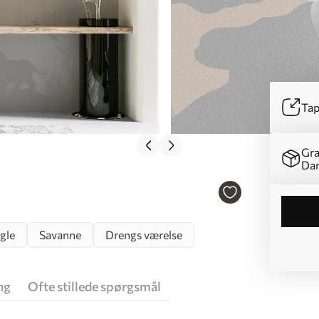
Tap
Gra
Da
gle
Savanne
Drengs værelse
ng
Ofte stillede spørgsmål