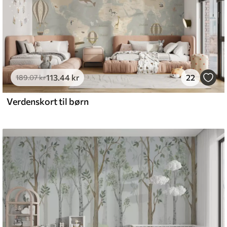
113
.44
kr
22
189
.07
kr
Verdenskort til børn