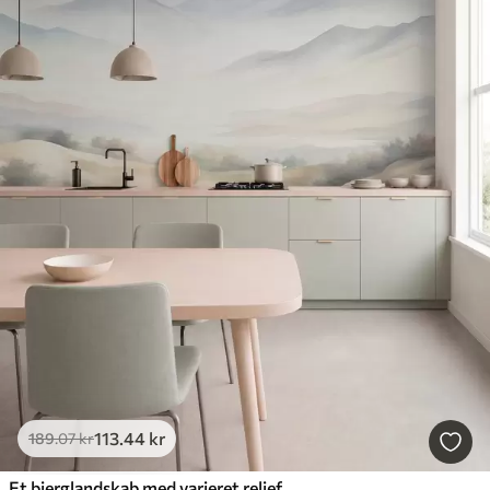
113
.44
kr
189
.07
kr
Et bjerglandskab med varieret relief