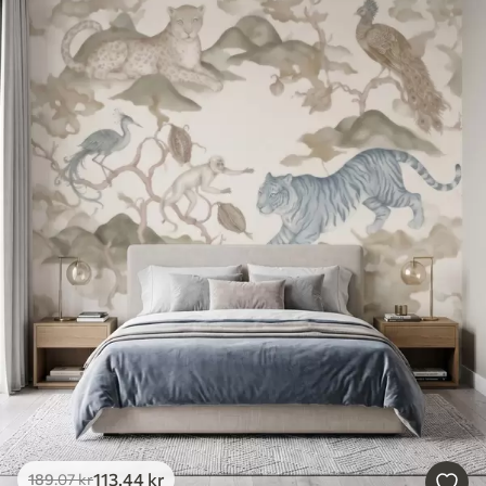
113
.44
kr
189
.07
kr