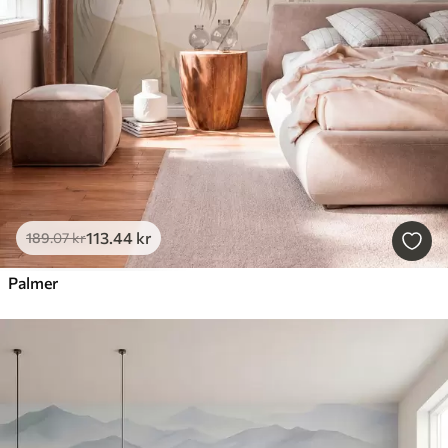
113
.44
kr
189
.07
kr
Palmer