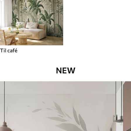
Til café
NEW