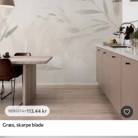
113
.44
kr
189
.07
kr
Græs, skarpe blade