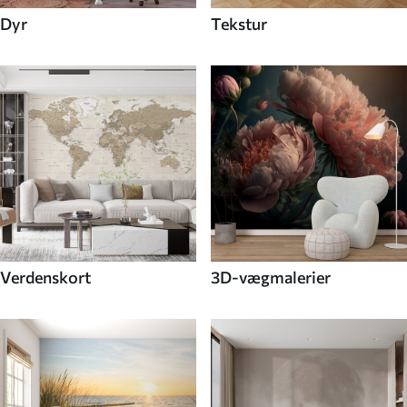
Dyr
Tekstur
Verdenskort
3D-vægmalerier