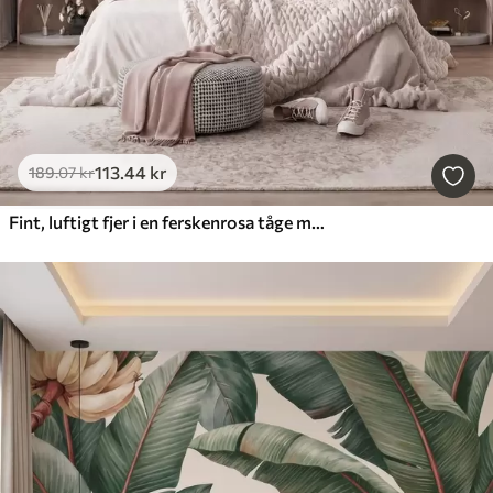
113
.44
kr
189
.07
kr
Fint, luftigt fjer i en ferskenrosa tåge med glans