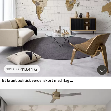
113
.44
kr
189
.07
kr
Et brunt politisk verdenskort med flag på engelsk