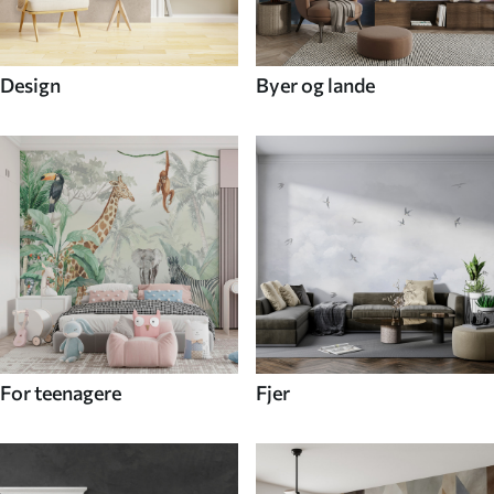
Design
Byer og lande
For teenagere
Fjer