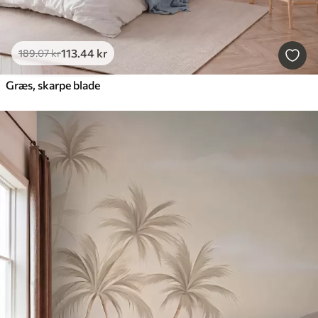
113
.44
kr
189
.07
kr
Græs, skarpe blade