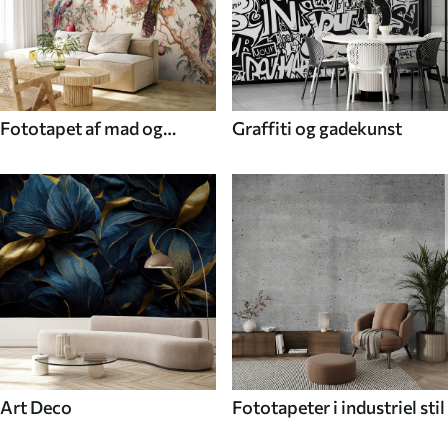
Fototapet af mad og
Graffiti og gadekunst
drikke
Art Deco
Fototapeter i industriel stil