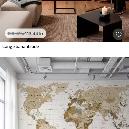
113
.44
kr
189
.07
kr
Lange bananblade