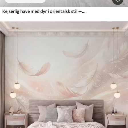
Kejserlig have med dyr i orientalsk stil — abe, leopard, tiger, påfugl og hejre