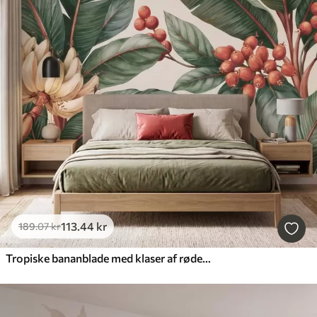
113
.44
kr
189
.07
kr
Tropiske bananblade med klaser af røde kaffebær, i akvarelstil