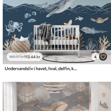
113
.44
kr
4
189
.07
kr
Undervandsliv i havet, hval, delfin, koraller, havdyr, havtema, pastelfarver