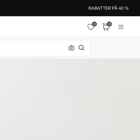
RABATTER PÅ 40 %
0
0