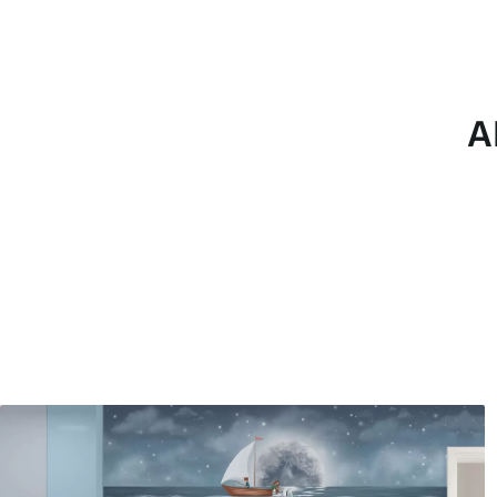
Materiale
Vælg mellem tre materialer af
forskellige rum og budgetter
under tilpasningsprocessen.
A
Forfatter
UWALLS
Artikel nummer
u96337
Produktion
Billedet printes i den større
strimler med en bredde på op
Derudover
Du kan tilføje en lakering o
Rengøring
Tapetet kan rengøres forsig
kan rengøres med vand.
Anvendelsesmetode
Problemfri anvendelse