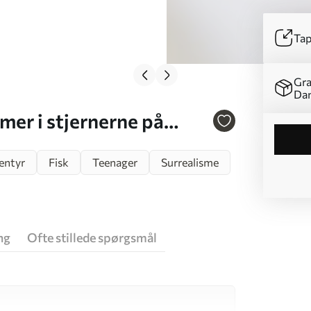
Tap
Gra
Da
mer i stjernerne på
entyr
Fisk
Teenager
Surrealisme
ng
Ofte stillede spørgsmål