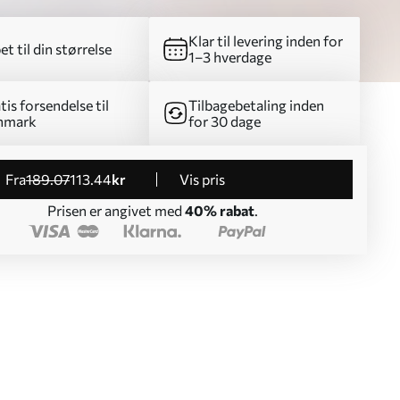
Klar til levering inden for
et til din størrelse
1–3 hverdage
tis forsendelse til
Tilbagebetaling inden
nmark
for 30 dage
fra
189
.07
113
.44
kr
Vis pris
Prisen er angivet med
40% rabat
.