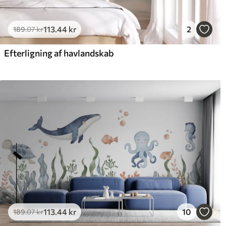
113
.44
kr
2
189
.07
kr
Efterligning af havlandskab
113
.44
kr
10
189
.07
kr