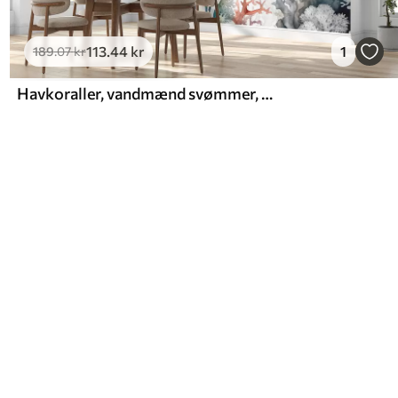
113
.44
kr
1
189
.07
kr
Havkoraller, vandmænd svømmer, akvarel, grå, blå, rød