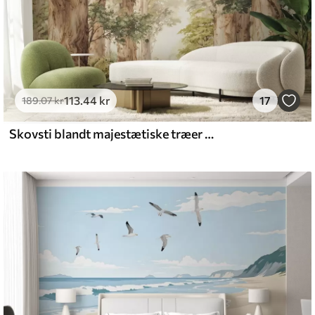
113
.44
kr
17
189
.07
kr
Skovsti blandt majestætiske træer i akvarelstil