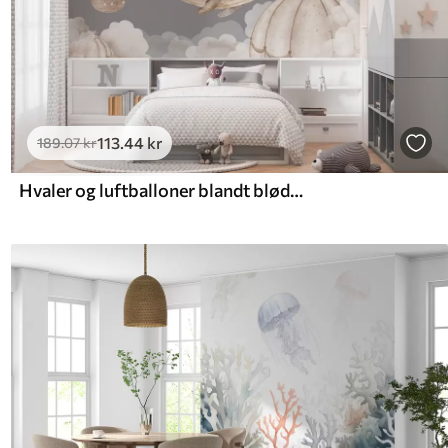
113
.44
kr
189
.07
kr
Hvaler og luftballoner blandt bløde skyer