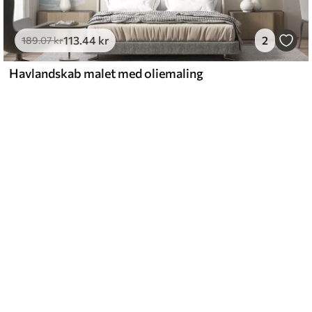
113
.44
kr
2
189
.07
kr
Havlandskab malet med oliemaling