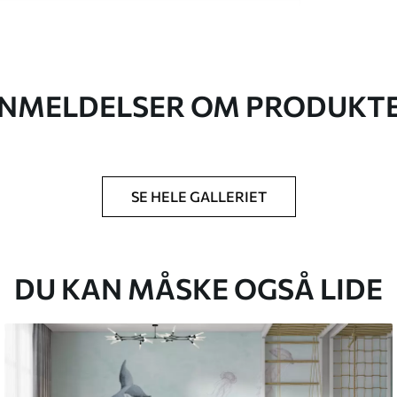
 høj kvalitet, som hver især passer til
. Du kan få flere oplysninger nedenfor eller
NMELDELSER OM PRODUKT
SE HELE GALLERIET
lse, du har angivet, og skæres i identiske
 til 50 cm.
g/eller tapetklæber.
DU KAN MÅSKE OGSÅ LIDE
tigt med en blød svamp. Tapeter med lakfinish