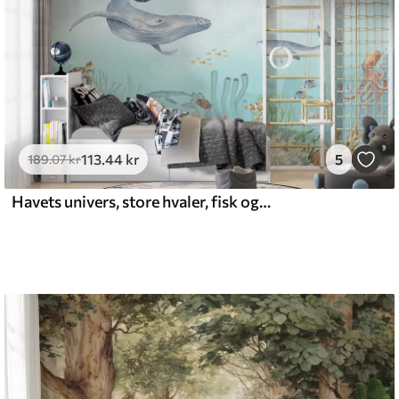
emium
8
.33
269
.00
kr
/m²
113
.44
kr
5
l and Stick
189
.07
kr
6
.67
400
.00
kr
/m²
Havets univers, store hvaler, fisk og skildpadder