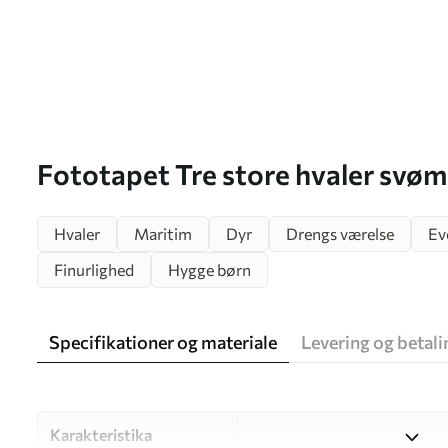
Fototapet Tre store hvaler svøm
nattehimlen Nr. u96337
Hvaler
Maritim
Dyr
Drengs værelse
Ev
Finurlighed
Hygge børn
Specifikationer og materiale
Levering og betali
Karakteristika