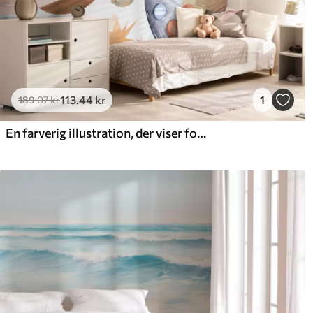
113
.44
kr
1
189
.07
kr
En farverig illustration, der viser forskellige planeter og rumfarve