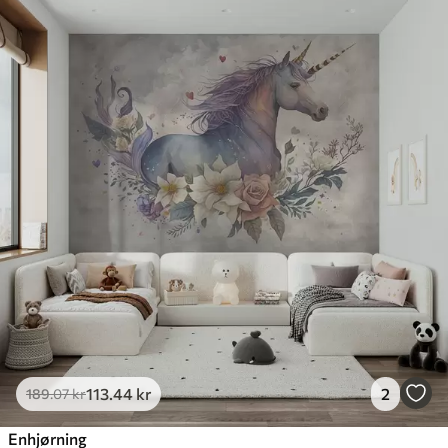
113
.44
kr
2
189
.07
kr
Enhjørning