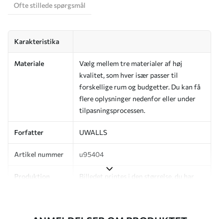
Ofte stillede spørgsmål
Karakteristika
Materiale
Vælg mellem tre materialer af høj
kvalitet, som hver især passer til
forskellige rum og budgetter. Du kan få
flere oplysninger nedenfor eller under
tilpasningsprocessen.
Forfatter
UWALLS
Artikel nummer
u95404
Produktion
Billedet printes i den størrelse, du har
angivet, og skæres i identiske strimler
med en bredde på op til 50 cm.