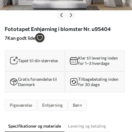
Fototapet Enhjørning i blomster Nr. u95404
7
Kan godt lide
Klar til levering inden
Tapet til din størrelse
for 1–3 hverdage
Gratis forsendelse til
Tilbagebetaling inden
Danmark
for 30 dage
Pigeværelse
Enhjørning
Børn
Specifikationer og materiale
Levering og betaling