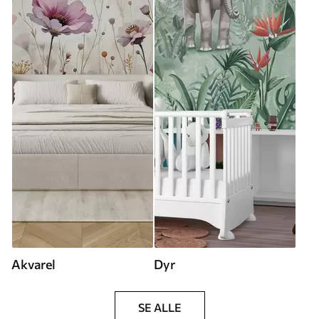
Akvarel
Dyr
SE ALLE