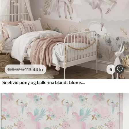
113
.44
kr
6
189
.07
kr
Snehvid pony og ballerina blandt blomster og skyer