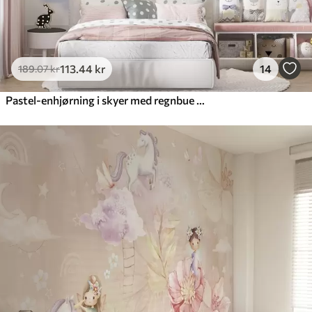
113
.44
kr
14
189
.07
kr
Pastel-enhjørning i skyer med regnbue og roser