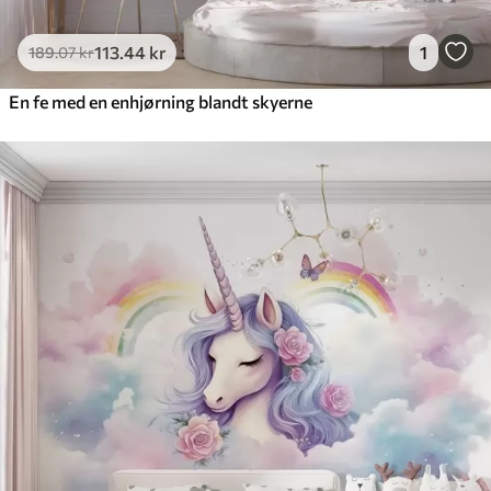
113
.44
kr
1
189
.07
kr
En fe med en enhjørning blandt skyerne