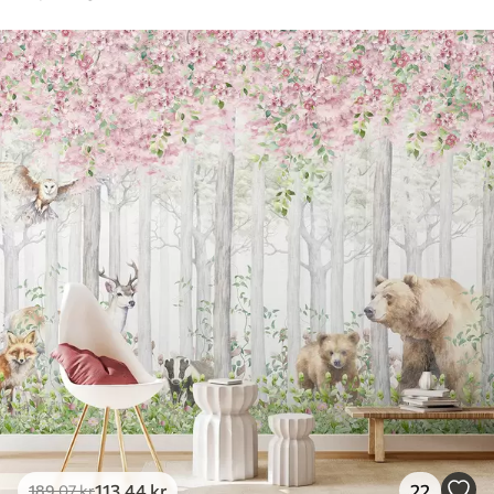
113
.44
kr
22
189
.07
kr