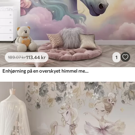
Premium vinyl
516
.67
310
.00
kr
/m²
Peel and Stick
666
.67
400
.00
kr
/m²
113
.44
kr
1
189
.07
kr
Enhjørning på en overskyet himmel med en regnbue