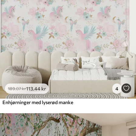
113
.44
kr
4
189
.07
kr
Enhjørninger med lyserød manke