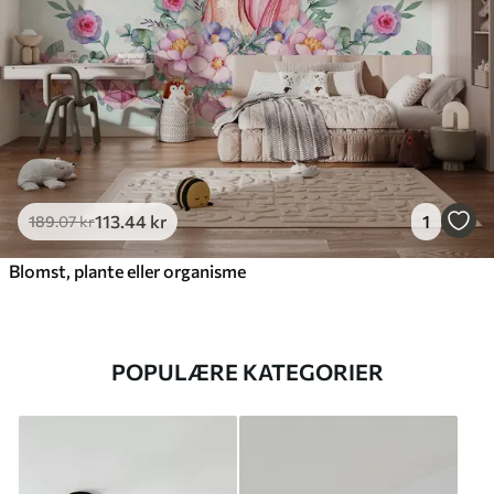
113
.44
kr
1
189
.07
kr
Blomst, plante eller organisme
POPULÆRE KATEGORIER