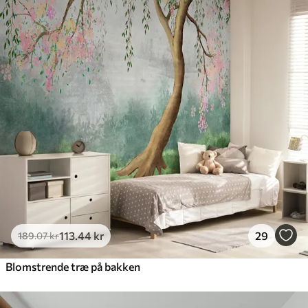
113
.44
kr
29
189
.07
kr
Blomstrende træ på bakken