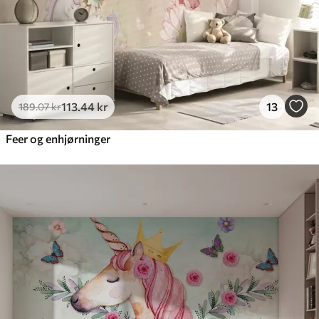
113
.44
kr
13
189
.07
kr
Feer og enhjørninger