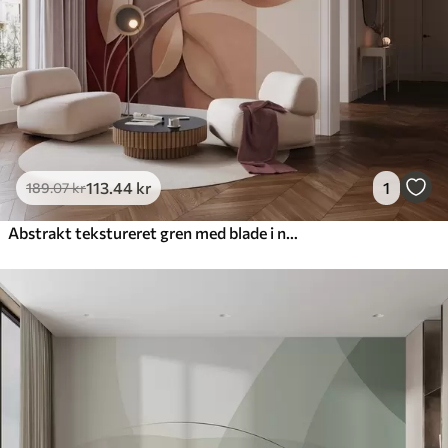
113
.44
kr
1
189
.07
kr
Abstrakt tekstureret gren med blade i nuancer af brunt, beige og rødt på baggrund af abstrakte former