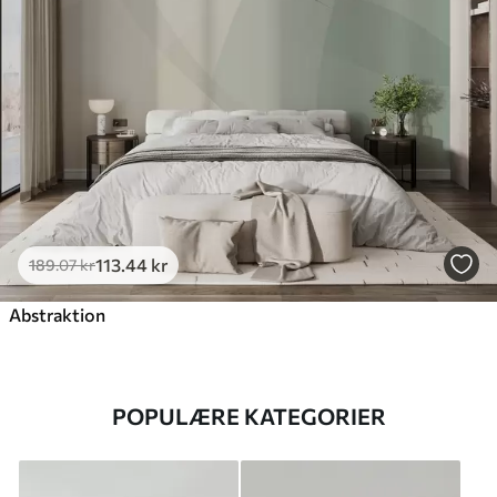
113
.44
kr
189
.07
kr
Abstraktion
POPULÆRE KATEGORIER