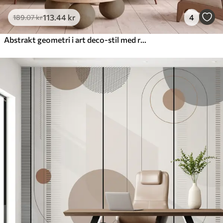
113
.44
kr
4
189
.07
kr
Abstrakt geometri i art deco-stil med retro-effekt