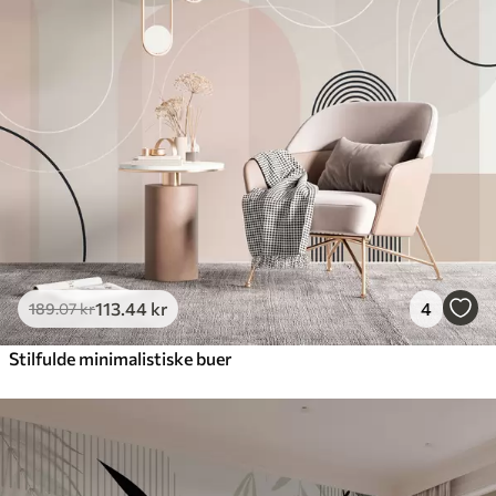
113
.44
kr
4
189
.07
kr
Stilfulde minimalistiske buer