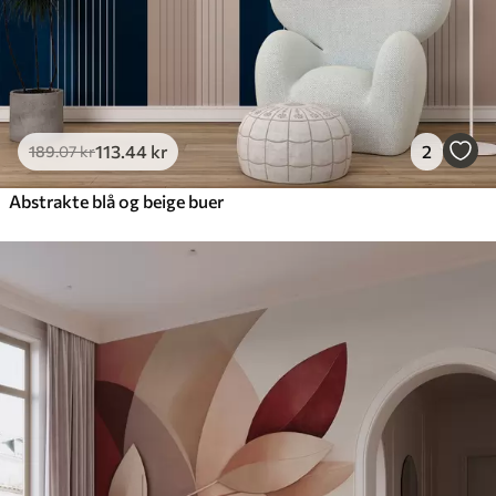
113
.44
kr
2
189
.07
kr
Abstrakte blå og beige buer