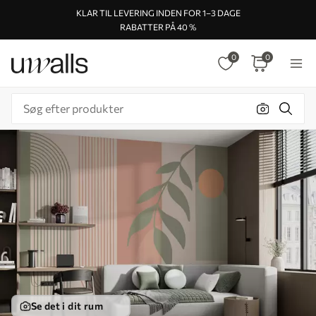
KLAR TIL LEVERING INDEN FOR 1–3 DAGE
RABATTER PÅ 40 %
0
0
Se det i dit rum