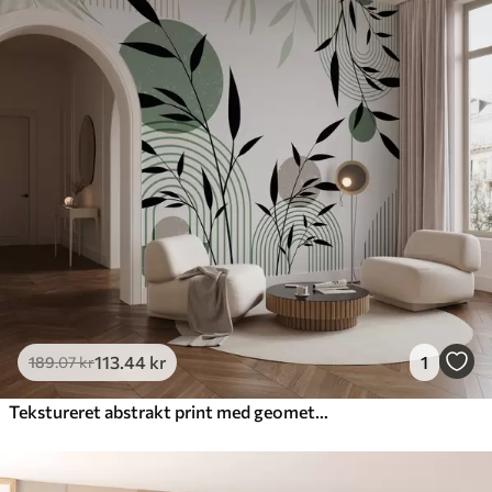
113
.44
kr
1
189
.07
kr
Tekstureret abstrakt print med geometriske former, cirkler og buer samt sorte og grønne planter på en hvid baggrund