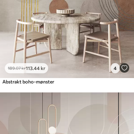
Premium
448
.33
269
.00
kr
/m²
Premium vinyl
516
.67
310
.00
kr
/m²
Peel and Stick
666
.67
400
.00
kr
/m²
113
.44
kr
4
189
.07
kr
Abstrakt boho-mønster