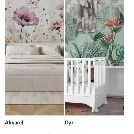
Akvarel
Dyr