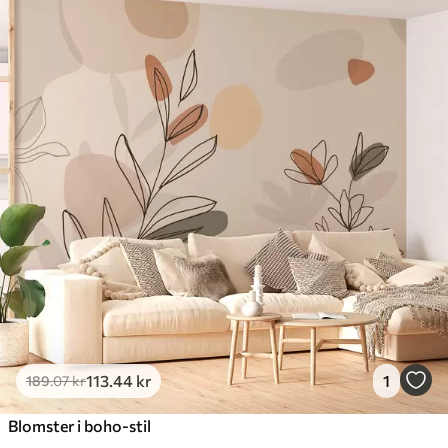
113
.44
kr
1
189
.07
kr
Blomster i boho-stil