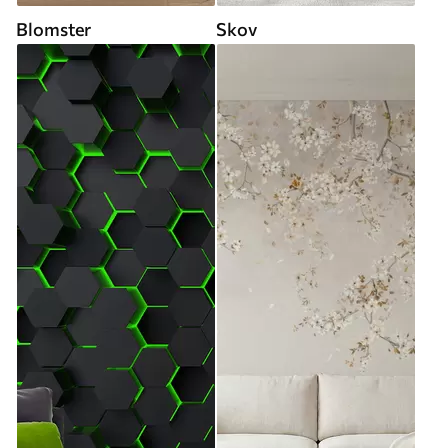
Blomster
Skov