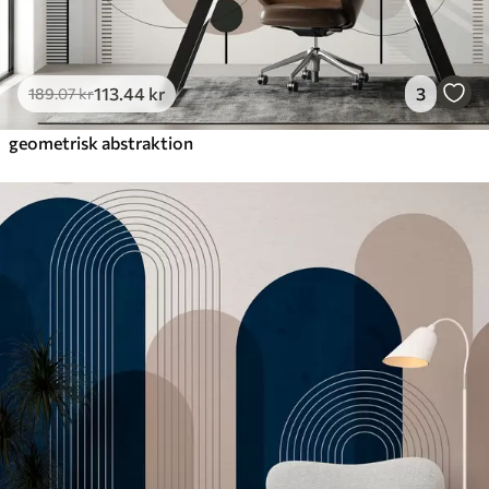
113
.44
kr
3
189
.07
kr
geometrisk abstraktion