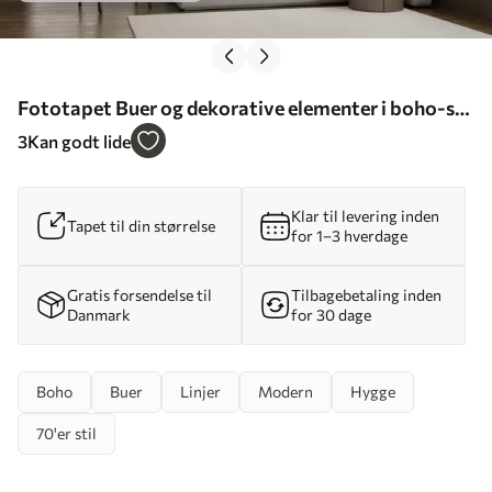
Fototapet Buer og dekorative elementer i boho-stil
Nr. u94153
3
Kan godt lide
Klar til levering inden
Tapet til din størrelse
for 1–3 hverdage
Gratis forsendelse til
Tilbagebetaling inden
Danmark
for 30 dage
Boho
Buer
Linjer
Modern
Hygge
70'er stil