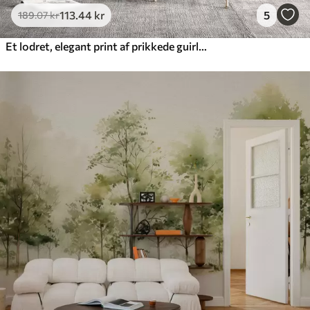
113
.44
kr
5
189
.07
kr
Et lodret, elegant print af prikkede guirlander på en beige tekstureret baggrund, der skaber en følelse af dybde og bevægelse