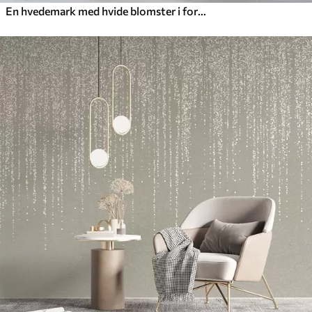
En hvedemark med hvide blomster i forgrunden, en strand og havet i baggrunden, neutrale, dæmpede pastelfarver