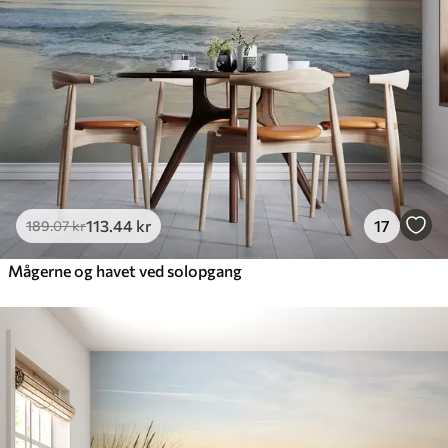
113
.44
kr
17
189
.07
kr
Mågerne og havet ved solopgang