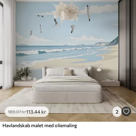
113
.44
kr
2
189
.07
kr
Havlandskab malet med oliemaling