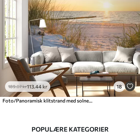
113
.44
kr
18
189
.07
kr
Foto/Panoramisk klitstrand med solnedgang
POPULÆRE KATEGORIER