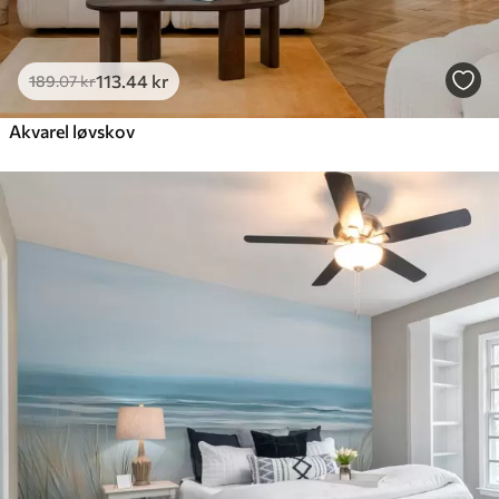
113
.44
kr
189
.07
kr
Akvarel løvskov