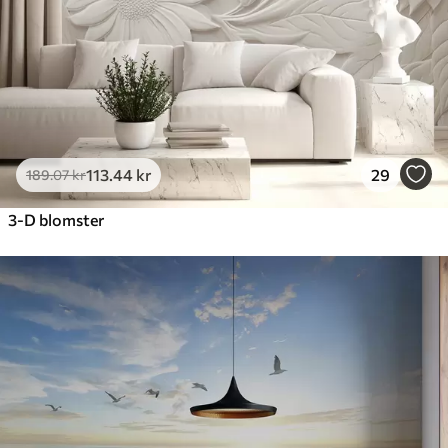
113
.44
kr
29
189
.07
kr
3-D blomster