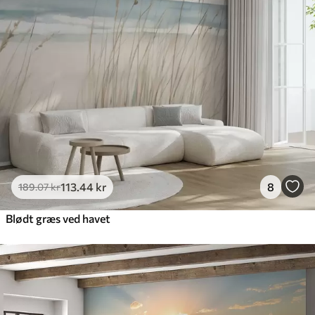
Premium
448
.33
269
.00
kr
/m²
Premium vinyl
516
.67
310
.00
kr
/m²
Peel and Stick
666
.67
400
.00
kr
/m²
113
.44
kr
8
189
.07
kr
Blødt græs ved havet