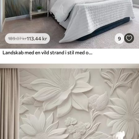
113
.44
kr
9
189
.07
kr
Landskab med en vild strand i stil med oliemaleri