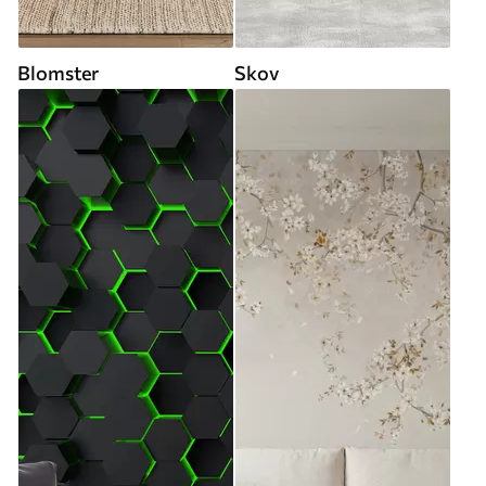
Blomster
Skov