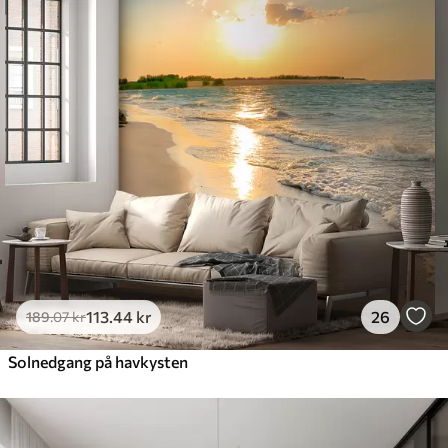
113
.44
kr
26
189
.07
kr
Solnedgang på havkysten