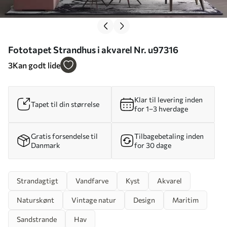
Fototapet Strandhus i akvarel Nr. u97316
3
Kan godt lide
Klar til levering inden
Tapet til din størrelse
for 1–3 hverdage
Gratis forsendelse til
Tilbagebetaling inden
Danmark
for 30 dage
Strandagtigt
Vandfarve
Kyst
Akvarel
Naturskønt
Vintage natur
Design
Maritim
Sandstrande
Hav