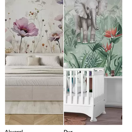
Akvarel
Dyr