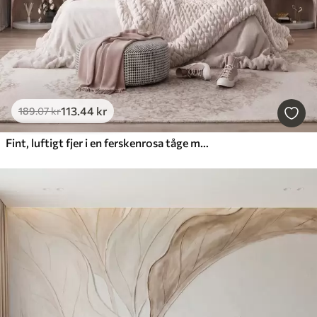
113
.44
kr
189
.07
kr
Fint, luftigt fjer i en ferskenrosa tåge med glans