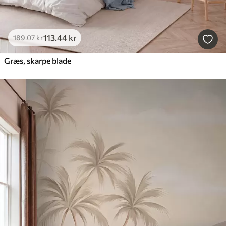
113
.44
kr
189
.07
kr
Græs, skarpe blade