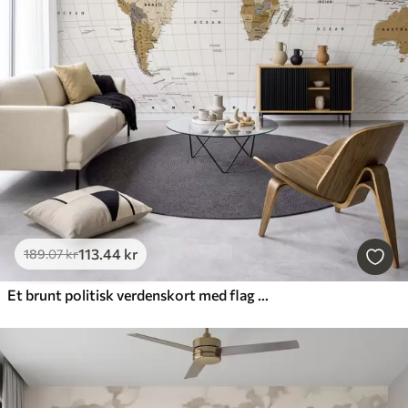
113
.44
kr
189
.07
kr
Et brunt politisk verdenskort med flag på engelsk