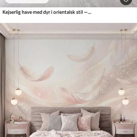
Kejserlig have med dyr i orientalsk stil — abe, leopard, tiger, påfugl og hejre