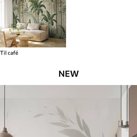
Til café
NEW