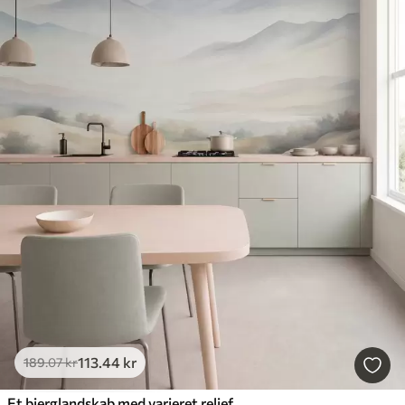
113
.44
kr
189
.07
kr
Et bjerglandskab med varieret relief