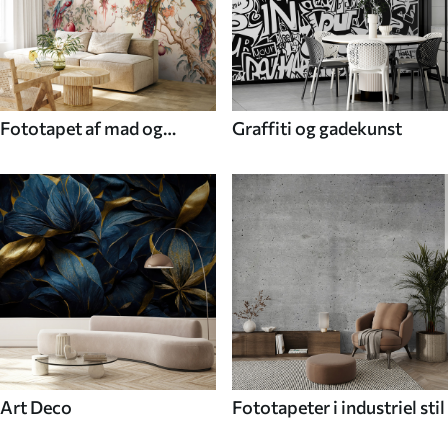
Fototapet af mad og
Graffiti og gadekunst
drikke
Art Deco
Fototapeter i industriel stil