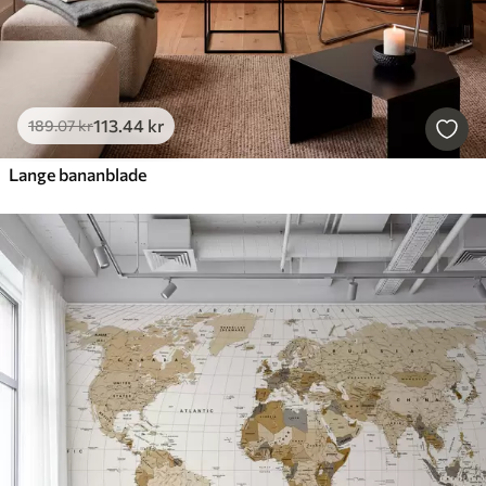
113
.44
kr
189
.07
kr
Lange bananblade