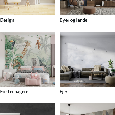
Design
Byer og lande
For teenagere
Fjer