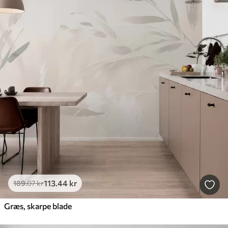
113
.44
kr
189
.07
kr
Græs, skarpe blade