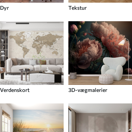
Dyr
Tekstur
Verdenskort
3D-vægmalerier