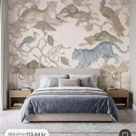
113
.44
kr
189
.07
kr