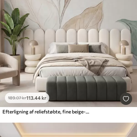
113
.44
kr
189
.07
kr
Efterligning af reliefstøbte, fine beige-grønne blade