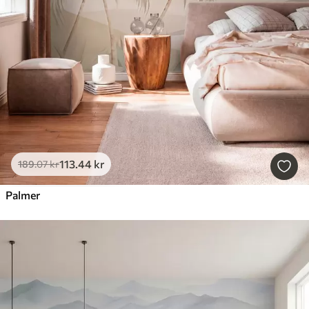
113
.44
kr
189
.07
kr
Palmer